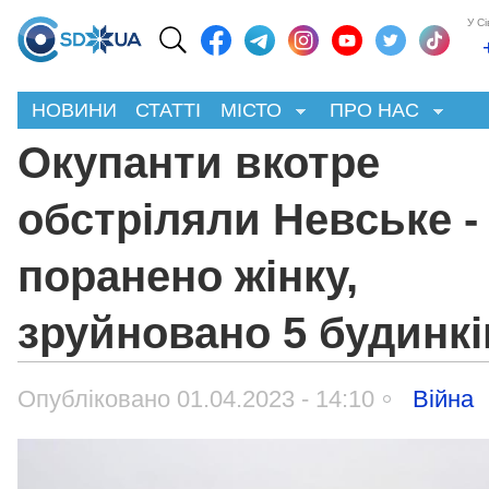
У С
НОВИНИ
СТАТТІ
МІСТО
ПРО НАС
Окупанти вкотре
обстріляли Невське -
поранено жінку,
зруйновано 5 будинкі
Опубліковано 01.04.2023 - 14:10
Війна