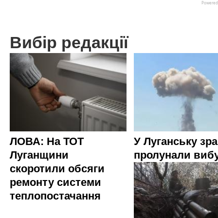
Вибір редакції
ЛОВА: На ТОТ
У Луганську зр
Луганщини
пролунали виб
скоротили обсяги
ремонту системи
теплопостачання