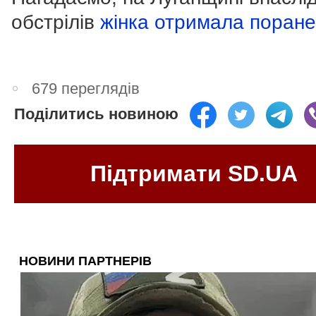
обстрілів
жінка отримала поран
679 переглядів
Поділитись новиною
Підтримати SD.UA