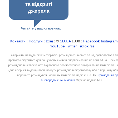
та відкриті
джерела
Читайте у наших новинах
Контакти
:
Послуги
:
Вхід
: ©
SD.UA
1998 :
Facebook
Instagram
YouTube
Twitter
TikTok
rss
Використання будь-яких матеріалів, розміщених на сайті sd.ua, дозволяється л
прямого і відкритого для пошукових систем гіперпосилання на сайт sd.ua. Посил
розміщено в незалежності від повного або часткового використання матеріалів. 
(для інтернет-видань) повинно бути розміщено в підзаголовку або в першому абз
Творець та розміщувач новинних матеріалів медіа «SD.UA» -
громадська ор
«Сєвєродонецьк онлайн»
Окрема подяка MDF.