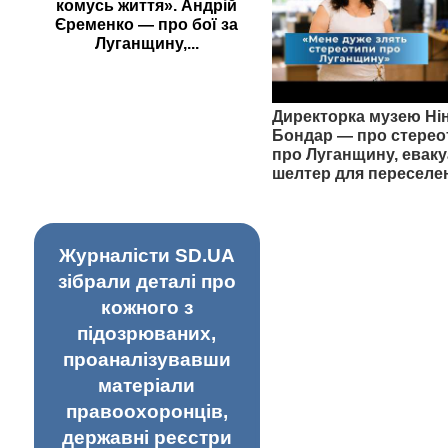
комусь життя». Андрій
Єременко — про бої за
Луганщину,...
Директорка музею Ні
Бондар — про стерео
про Луганщину, еваку
шелтер для переселе
Журналісти SD.UA
зібрали деталі про
кожного з
підозрюваних,
проаналізувавши
матеріали
правоохоронців,
державні реєстри