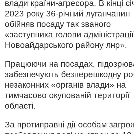
влади країни-агресора. В кінці сі
2023 року 36-річний луганчанин
обійняв посаду так званого
«заступника голови адміністрації
Новоайдарського району лнр».
Працюючи на посадах, підозрюв
забезпечують безперешкодну ро
незаконних «органів влади» на
тимчасово окупованій території
області.
За протиправні дії особам загро