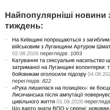
Найпопулярніші новини 
тиждень:
На Київщині попрощаються з загиблим
військовим з Луганщини Артуром Шма
02.08.2026
переглядів:
1003
Катування та сексуальне насильство 
затриманої на Луганщині волонтерки: 
бойовикам оголосили підозру
04.08.20
переглядів:
822
«Рука лишилася на позиціях»: як боєць
Лисичанська після ампутації повернув
цивільного життя
01.08.2026
перегляді
Що варто знати ВПО у серпні: нововве