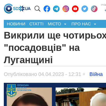
У С
НОВИНИ
СТАТТІ
МІСТО
ПРО НАС
Викрили ще чотирьо
"посадовців" на
Луганщині
Опубліковано 04.04.2023 - 12:31
Війна