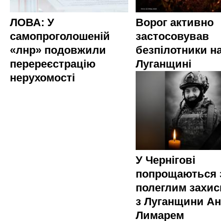
ЛОВА: У
Ворог активно
самопроголошеній
застосовував
«лнр» подовжили
безпілотники н
перереєстрацію
Луганщині
нерухомості
У Чернігові
попрощаються 
полеглим захи
з Луганщини Ан
Лимарем