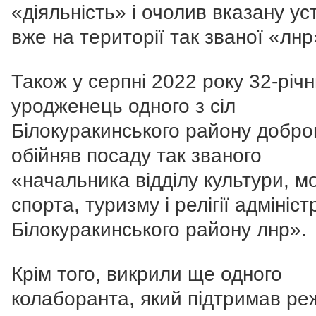
«діяльність» і очолив вказану ус
вже на території так званої «лнр
Також у серпні 2022 року 32-річ
уродженець одного з сіл
Білокуракинського району добро
обійняв посаду так званого
«начальника відділу культури, мо
спорта, туризму і релігії адмініст
Білокуракинського району лнр».
Крім того, викрили ще одного
колаборанта, який підтримав р