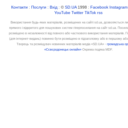
Контакти
:
Послуги
:
Вхід
: ©
SD.UA
1998 :
Facebook
Instagram
YouTube
Twitter
TikTok
rss
Використання будь-яких матеріалів, розміщених на сайті sd.ua, дозволяється л
прямого і відкритого для пошукових систем гіперпосилання на сайт sd.ua. Посил
розміщено в незалежності від повного або часткового використання матеріалів. 
(для інтернет-видань) повинно бути розміщено в підзаголовку або в першому абз
Творець та розміщувач новинних матеріалів медіа «SD.UA» -
громадська ор
«Сєвєродонецьк онлайн»
Окрема подяка MDF.