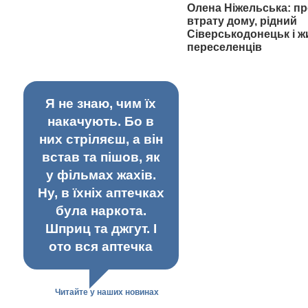
Олена Ніжельська: пр
втрату дому, рідний
Сіверськодонецьк і ж
переселенців
Я не знаю, чим їх
накачують. Бо в
них стріляєш, а він
встав та пішов, як
у фільмах жахів.
Ну, в їхніх аптечках
була наркота.
Шприц та джгут. І
ото вся аптечка
Читайте у наших новинах