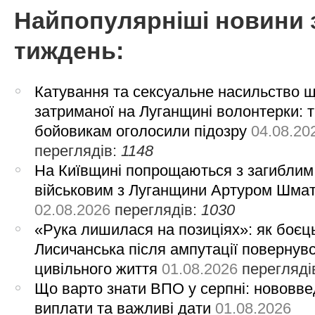
Найпопулярніші новини 
тиждень:
Катування та сексуальне насильство 
затриманої на Луганщині волонтерки: 
бойовикам оголосили підозру
04.08.20
переглядів:
1148
На Київщині попрощаються з загиблим
військовим з Луганщини Артуром Шма
02.08.2026
переглядів:
1030
«Рука лишилася на позиціях»: як боєць
Лисичанська після ампутації повернув
цивільного життя
01.08.2026
перегляді
Що варто знати ВПО у серпні: нововве
виплати та важливі дати
01.08.2026