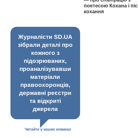
поетесою Кохана і піс
кохання
Журналісти SD.UA
зібрали деталі про
кожного з
підозрюваних,
проаналізувавши
матеріали
правоохоронців,
державні реєстри
та відкриті
джерела
Читайте у наших новинах