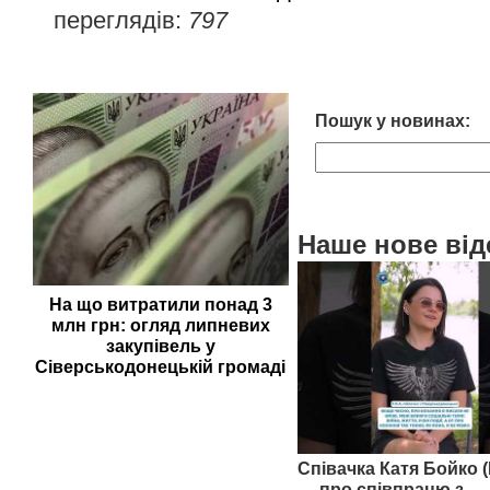
переглядів:
797
Пошук у новинах:
Наше нове від
На що витратили понад 3
млн грн: огляд липневих
закупівель у
Сіверськодонецькій громаді
Співачка Катя Бойко (
— про співпрацю з