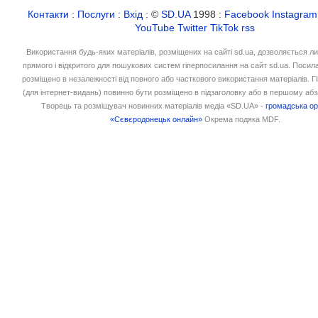
Контакти
:
Послуги
:
Вхід
: ©
SD.UA
1998 :
Facebook
Instagram
YouTube
Twitter
TikTok
rss
Використання будь-яких матеріалів, розміщених на сайті sd.ua, дозволяється л
прямого і відкритого для пошукових систем гіперпосилання на сайт sd.ua. Посил
розміщено в незалежності від повного або часткового використання матеріалів. 
(для інтернет-видань) повинно бути розміщено в підзаголовку або в першому абз
Творець та розміщувач новинних матеріалів медіа «SD.UA» -
громадська ор
«Сєвєродонецьк онлайн»
Окрема подяка MDF.