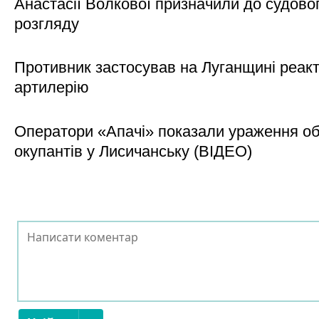
Анастасії Волкової призначили до судово
розгляду
Противник застосував на Луганщині реак
артилерію
Оператори «Апачі» показали ураження об'
окупантів у Лисичанську (ВІДЕО)