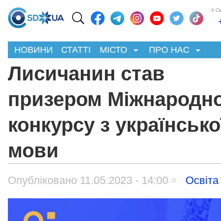
У С
НОВИНИ
СТАТТІ
МІСТО
ПРО НАС
Лисичанин став
призером Міжнародн
конкурсу з українсько
мови
Опубліковано 11.05.2023 - 14:00
Освіта