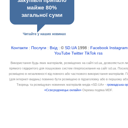
закупівлі припало
майже 80%
загальної суми
Читайте у наших новинах
Контакти
:
Послуги
:
Вхід
: ©
SD.UA
1998 :
Facebook
Instagram
YouTube
Twitter
TikTok
rss
Використання будь-яких матеріалів, розміщених на сайті sd.ua, дозволяється л
прямого і відкритого для пошукових систем гіперпосилання на сайт sd.ua. Посил
розміщено в незалежності від повного або часткового використання матеріалів. 
(для інтернет-видань) повинно бути розміщено в підзаголовку або в першому абз
Творець та розміщувач новинних матеріалів медіа «SD.UA» -
громадська ор
«Сєвєродонецьк онлайн»
Окрема подяка MDF.