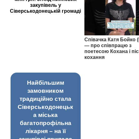
закупівель у
Сіверськодонецькій громаді
Співачка Катя Бойко (
— про співпрацю з
поетесою Кохана і піс
кохання
Найбільшим
замовником
традиційно стала
Сіверськодонецьк
а міська
багатопрофільна
лікарня – на її