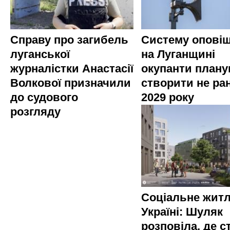
Справу про загибель
Систему опові
луганської
на Луганщині
журналістки Анастасії
окупанти план
Волкової призначили
створити не ра
до судового
2029 року
розгляду
Соціальне житл
Україні: Шуляк
розповіла, де с