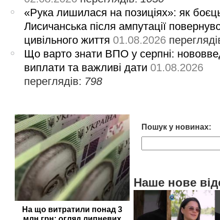
«Рука лишилася на позиціях»: як боєць
Лисичанська після ампутації повернув
цивільного життя
01.08.2026
перегляді
Що варто знати ВПО у серпні: нововве
виплати та важливі дати
01.08.2026
переглядів:
798
Пошук у новинах:
Наше нове від
На що витратили понад 3
млн грн: огляд липневих