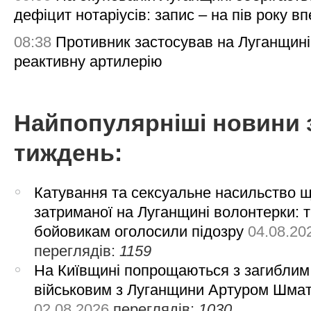
дефіцит нотаріусів: запис – на пів року в
08:38
Противник застосував на Луганщині
реактивну артилерію
Найпопулярніші новини 
тиждень:
Катування та сексуальне насильство 
затриманої на Луганщині волонтерки: 
бойовикам оголосили підозру
04.08.20
переглядів:
1159
На Київщині попрощаються з загиблим
військовим з Луганщини Артуром Шма
02.08.2026
переглядів:
1030