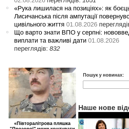
02.08.2026
переглядів:
1051
«Рука лишилася на позиціях»: як боєць
Лисичанська після ампутації повернув
цивільного життя
01.08.2026
перегляді
Що варто знати ВПО у серпні: нововве
виплати та важливі дати
01.08.2026
переглядів:
832
Пошук у новинах:
Наше нове від
«Півторалітрова пляшка
"Прозорої" може коштувати