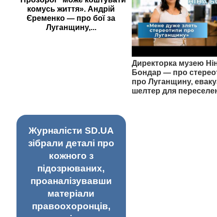
комусь життя». Андрій
Єременко — про бої за
Луганщину,...
Директорка музею Ні
Бондар — про стерео
про Луганщину, еваку
шелтер для переселе
Журналісти SD.UA
зібрали деталі про
кожного з
підозрюваних,
проаналізувавши
матеріали
правоохоронців,