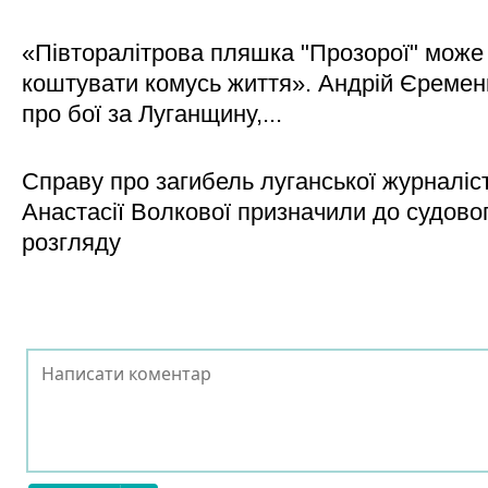
«Півторалітрова пляшка "Прозорої" може
коштувати комусь життя». Андрій Єреме
про бої за Луганщину,...
Справу про загибель луганської журналіс
Анастасії Волкової призначили до судово
розгляду