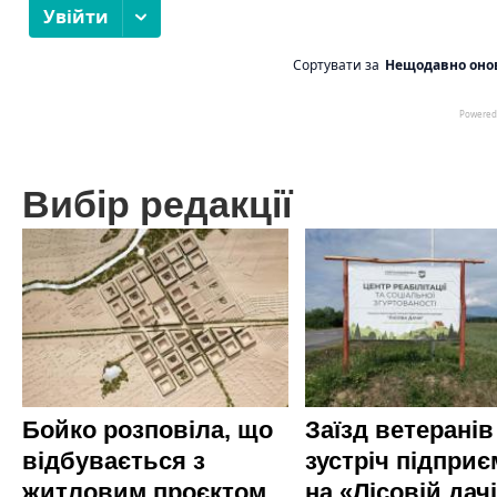
Вибір редакції
Бойко розповіла, що
Заїзд ветеранів
відбувається з
зустріч підприє
житловим проєктом
на «Лісовій дач