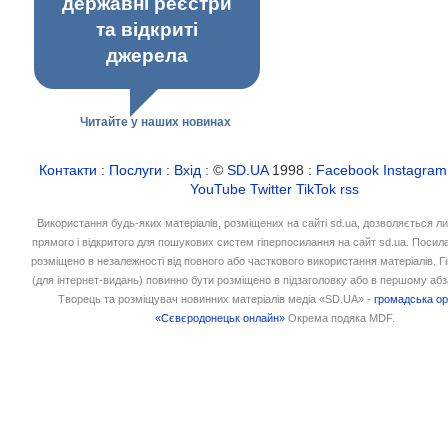
державні реєстри
та відкриті
джерела
Читайте у наших новинах
Контакти
:
Послуги
:
Вхід
: ©
SD.UA
1998 :
Facebook
Instagram
YouTube
Twitter
TikTok
rss
Використання будь-яких матеріалів, розміщених на сайті sd.ua, дозволяється л
прямого і відкритого для пошукових систем гіперпосилання на сайт sd.ua. Посил
розміщено в незалежності від повного або часткового використання матеріалів. 
(для інтернет-видань) повинно бути розміщено в підзаголовку або в першому абз
Творець та розміщувач новинних матеріалів медіа «SD.UA» -
громадська ор
«Сєвєродонецьк онлайн»
Окрема подяка MDF.