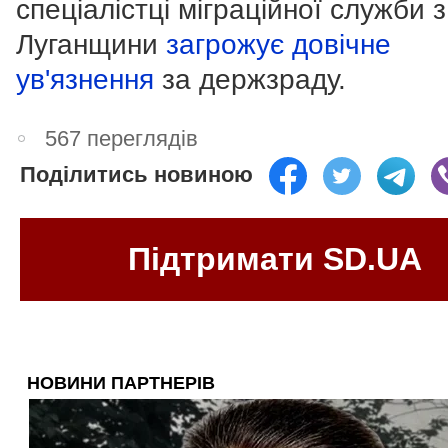
спеціалістці міграційної служби з
Луганщини
загрожує довічне
ув'язнення
за держзраду.
567 переглядів
Поділитись новиною
Підтримати SD.UA