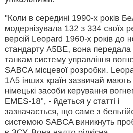
"Коли в середині 1990-х років Бе
модернізувала 132 з 334 своїх р
версій Leopard 1960-х років до н
стандарту A5BE, вона передала
танкам систему управління вогн
SABCA місцевої розробки. Leop
1A5 інших країн зазвичай мають
німецькі засоби керування вогне
EMES-18", - йдеться у статті і
зазначається, що саме з бельгі
системою SABCA виникнуть про
в ЗСУ. Вона надто рідкісна.