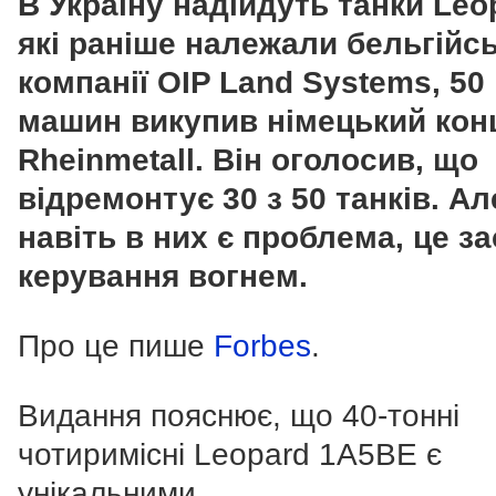
В Україну надійдуть танки Leop
які раніше належали бельгійсь
компанії OIP Land Systems, 50
машин викупив німецький кон
Rheinmetall. Він оголосив, що
відремонтує 30 з 50 танків. Ал
навіть в них є проблема, це з
керування вогнем.
Про це пише
Forbes
.
Видання пояснює, що 40-тонні
чотиримісні Leopard 1A5BE є
унікальними.