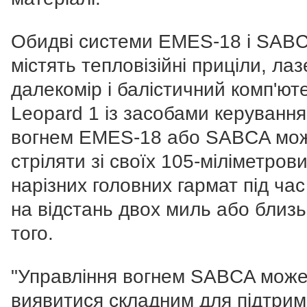
Обидві системи EMES-18 і SAB
містять тепловізійні приціли, ла
далекомір і балістичний комп'ют
Leopard 1 із засобами керування
вогнем EMES-18 або SABCA мо
стріляти зі своїх 105-міліметров
нарізних головних гармат під час
на відстань двох миль або близь
того.
"Управління вогнем SABCA мож
виявитися складним для підтрим