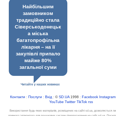
Найбільшим
замовником
традиційно стала
Сіверськодонецьк
а міська
багатопрофільна
лікарня – на її
закупівлі припало
майже 80%
загальної суми
Читайте у наших новинах
Контакти
:
Послуги
:
Вхід
: ©
SD.UA
1998 :
Facebook
Instagram
YouTube
Twitter
TikTok
rss
Використання будь-яких матеріалів, розміщених на сайті sd.ua, дозволяється л
прямого і відкритого для пошукових систем гіперпосилання на сайт sd.ua. Посил