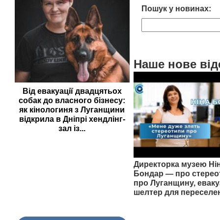
Пошук у новинах:
Наше нове від
Від евакуації двадцятьох
собак до власного бізнесу:
як кінологиня з Луганщини
відкрила в Дніпрі хендлінг-
зал із...
Директорка музею Ні
Бондар — про стерео
про Луганщину, еваку
шелтер для переселе