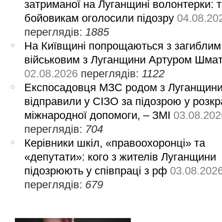
затриманої на Луганщині волонтерки: 
бойовикам оголосили підозру
04.08.20
переглядів:
1885
На Київщині попрощаються з загиблим
військовим з Луганщини Артуром Шма
02.08.2026
переглядів:
1122
Експосадовця МЗС родом з Луганщин
відправили у СІЗО за підозрою у розкр
міжнародної допомоги, – ЗМІ
03.08.202
переглядів:
704
Керівники шкіл, «правоохоронці» та
«депутати»: кого з жителів Луганщини
підозрюють у співпраці з рф
03.08.202
переглядів:
679