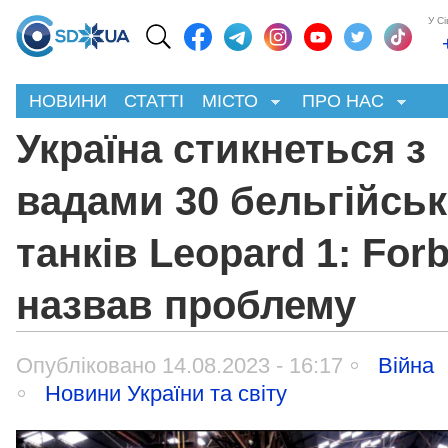
У С
НОВИНИ
СТАТТІ
МІСТО
ПРО НАС
Україна стикнеться з
вадами 30 бельгійсь
танків Leopard 1: For
назвав проблему
Опубліковано 14.08.2023 - 16:17
Війна
Новини України та світу