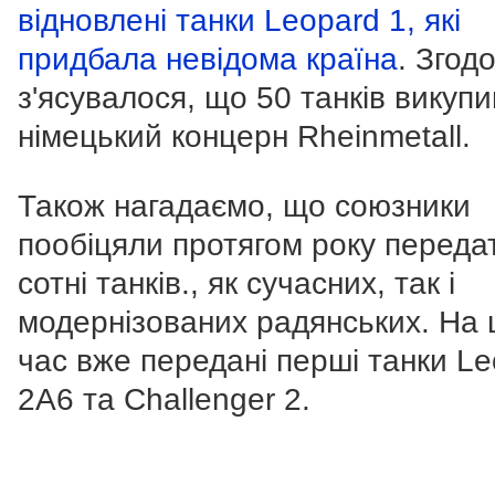
відновлені танки Leopard 1, які
придбала невідома країна
. Згод
з'ясувалося, що 50 танків викупи
німецький концерн Rheinmetall.
Також нагадаємо, що союзники
пообіцяли протягом року переда
сотні танків., як сучасних, так і
модернізованих радянських. На 
час вже передані перші танки L
2A6 та Challenger 2.