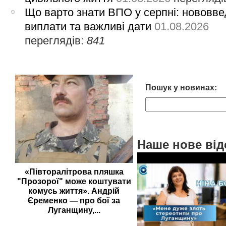
Що варто знати ВПО у серпні: нововве
виплати та важливі дати
01.08.2026
переглядів:
841
Пошук у новинах:
Наше нове від
«Півторалітрова пляшка
"Прозорої" може коштувати
комусь життя». Андрій
Єременко — про бої за
Луганщину,...