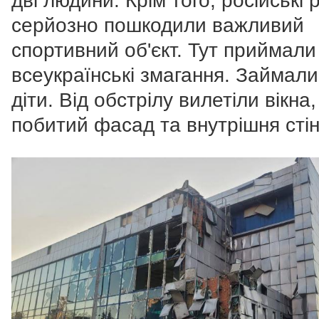
дві людини. Крім того, російські 
серйозно пошкодили важливий
спортивний об'єкт. Тут приймали
всеукраїнські змагання. Займал
діти.
Від обстрілу вилетіли вікна,
побитий фасад та внутрішня стін