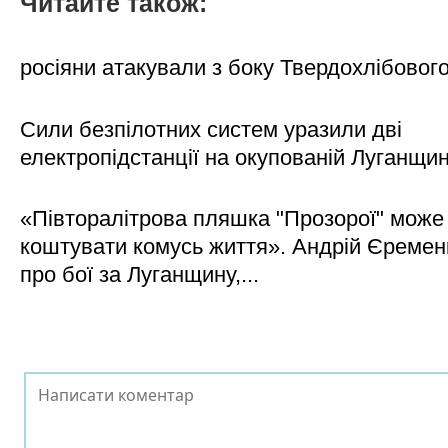
Читайте також:
росіяни атакували з боку Твердохлібовог
Сили безпілотних систем уразили дві
електропідстанції на окупованій Луганщи
«Півторалітрова пляшка "Прозорої" може
коштувати комусь життя». Андрій Єреме
про бої за Луганщину,...