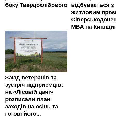
боку Твердохлібового
відбувається з
житловим проє
Сіверськодонец
МВА на Київщин
Заїзд ветеранів та
зустріч підприємців:
на «Лісовій дачі»
розписали план
заходів на осінь та
готові його...