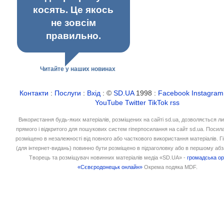
косять. Це якось
не зовсім
правильно.
Читайте у наших новинах
Контакти
:
Послуги
:
Вхід
: ©
SD.UA
1998 :
Facebook
Instagram
YouTube
Twitter
TikTok
rss
Використання будь-яких матеріалів, розміщених на сайті sd.ua, дозволяється л
прямого і відкритого для пошукових систем гіперпосилання на сайт sd.ua. Посил
розміщено в незалежності від повного або часткового використання матеріалів. 
(для інтернет-видань) повинно бути розміщено в підзаголовку або в першому абз
Творець та розміщувач новинних матеріалів медіа «SD.UA» -
громадська ор
«Сєвєродонецьк онлайн»
Окрема подяка MDF.