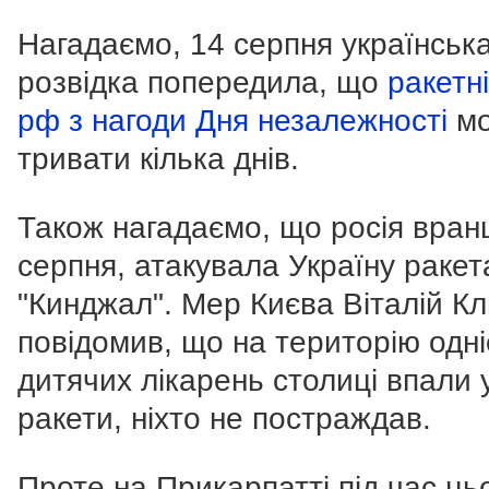
Нагадаємо, 14 серпня українськ
розвідка попередила, що
ракетн
рф з нагоди Дня незалежності
мо
тривати кілька днів.
Також нагадаємо, що росія вранц
серпня, атакувала Україну раке
"Кинджал". Мер Києва Віталій К
повідомив, що на територію одніє
дитячих лікарень столиці впали
ракети, ніхто не постраждав.
Проте на Прикарпатті під час ць