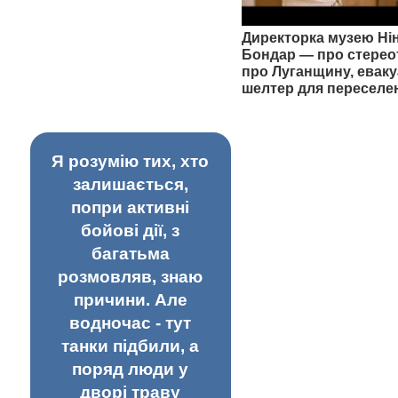
Директорка музею Ні
Бондар — про стерео
про Луганщину, еваку
шелтер для переселе
Я розумію тих, хто
залишається,
попри активні
бойові дії, з
багатьма
розмовляв, знаю
причини. Але
водночас - тут
танки підбили, а
поряд люди у
дворі траву