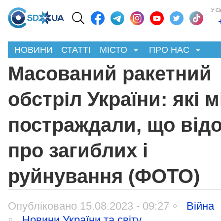
У С
НОВИНИ
СТАТТІ
МІСТО
ПРО НАС
Масований ракетний
обстріл України: які м
постраждали, що від
про загиблих і
руйнування (ФОТО)
Опубліковано 15.08.2023 - 09:27
Війна
Новини України та світу