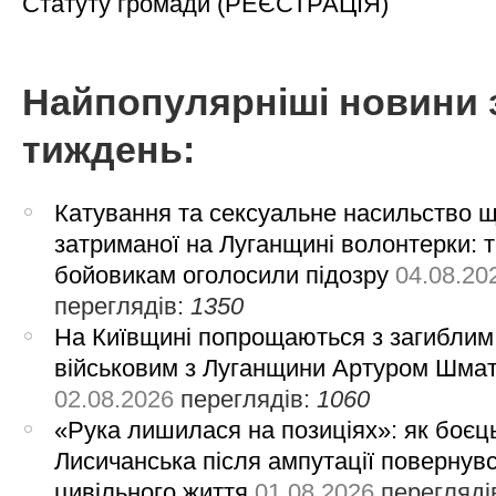
Статуту громади (РЕЄСТРАЦІЯ)
Найпопулярніші новини 
тиждень:
Катування та сексуальне насильство 
затриманої на Луганщині волонтерки: 
бойовикам оголосили підозру
04.08.20
переглядів:
1350
На Київщині попрощаються з загиблим
військовим з Луганщини Артуром Шма
02.08.2026
переглядів:
1060
«Рука лишилася на позиціях»: як боєць
Лисичанська після ампутації повернув
цивільного життя
01.08.2026
перегляді