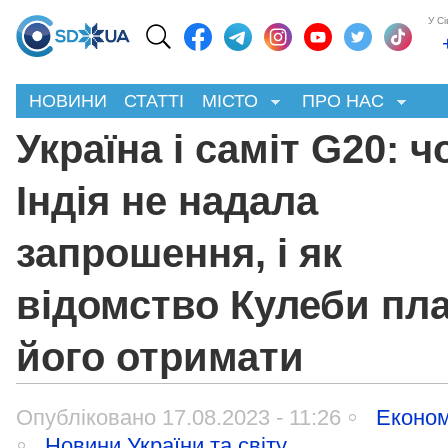
У С
НОВИНИ
СТАТТІ
МІСТО
ПРО НАС
Україна і саміт G20: 
Індія не надала
запрошення, і як
відомство Кулеби пл
його отримати
Опубліковано 17.08.2023 - 11:26
Економ
Новини України та світу