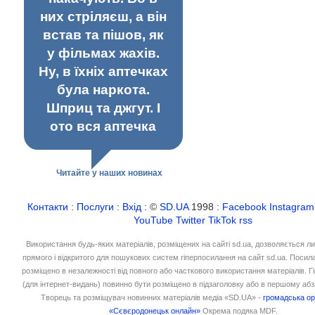
них стріляєш, а він
встав та пішов, як
у фільмах жахів.
Ну, в їхніх аптечках
була наркота.
Шприц та джгут. І
ото вся аптечка
Читайте у наших новинах
Контакти
:
Послуги
:
Вхід
: ©
SD.UA
1998 :
Facebook
Instagram
YouTube
Twitter
TikTok
rss
Використання будь-яких матеріалів, розміщених на сайті sd.ua, дозволяється л
прямого і відкритого для пошукових систем гіперпосилання на сайт sd.ua. Посил
розміщено в незалежності від повного або часткового використання матеріалів. 
(для інтернет-видань) повинно бути розміщено в підзаголовку або в першому абз
Творець та розміщувач новинних матеріалів медіа «SD.UA» -
громадська ор
«Сєвєродонецьк онлайн»
Окрема подяка MDF.