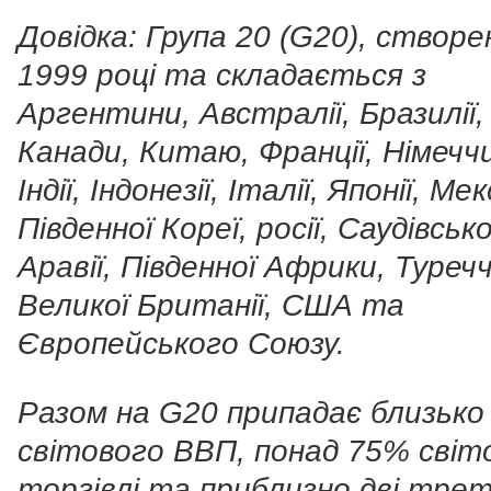
Довідка: Група 20 (G20), створе
1999 році та складається з
Аргентини, Австралії, Бразилії,
Канади, Китаю, Франції, Німечч
Індії, Індонезії, Італії, Японії, Ме
Південної Кореї, росії, Саудівсько
Аравії, Південної Африки, Туреч
Великої Британії, США та
Європейського Союзу.
Разом на G20 припадає близько
світового ВВП, понад 75% світ
торгівлі та приблизно дві тре