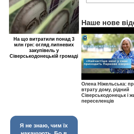
Наше нове від
На що витратили понад 3
млн грн: огляд липневих
закупівель у
Сіверськодонецькій громаді
Олена Ніжельська: пр
втрату дому, рідний
Сіверськодонецьк і ж
переселенців
Я не знаю, чим їх
накачують. Бо в