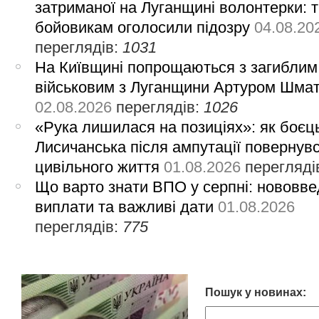
затриманої на Луганщині волонтерки: 
бойовикам оголосили підозру
04.08.20
переглядів:
1031
На Київщині попрощаються з загиблим
військовим з Луганщини Артуром Шма
02.08.2026
переглядів:
1026
«Рука лишилася на позиціях»: як боєць
Лисичанська після ампутації повернув
цивільного життя
01.08.2026
перегляді
Що варто знати ВПО у серпні: нововве
виплати та важливі дати
01.08.2026
переглядів:
775
Пошук у новинах: