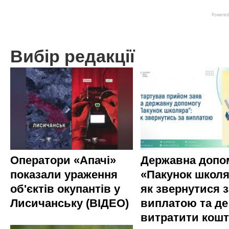
Вибір редакції
Оператори «Апачі»
Державна допо
показали ураження
«Пакунок школя
об'єктів окупантів у
як звернутися з
Лисичанську (ВІДЕО)
виплатою та де
витратити кош