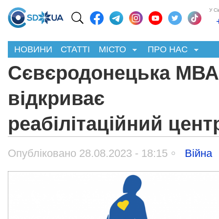
У С
НОВИНИ
СТАТТІ
МІСТО
ПРО НАС
Сєвєродонецька МВА
відкриває
реабілітаційний цент
Опубліковано 28.08.2023 - 18:15
Війна