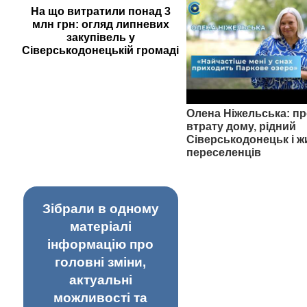
На що витратили понад 3
млн грн: огляд липневих
закупівель у
Сіверськодонецькій громаді
Олена Ніжельська: пр
втрату дому, рідний
Сіверськодонецьк і ж
переселенців
Зібрали в одному
матеріалі
інформацію про
головні зміни,
актуальні
можливості та