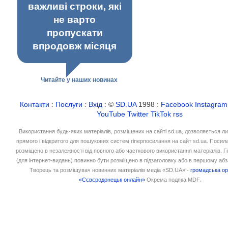
важливі строки, які
не варто
пропускати
впродовж місяця
Читайте у наших новинах
Контакти
:
Послуги
:
Вхід
: ©
SD.UA
1998 :
Facebook
Instagram
YouTube
Twitter
TikTok
rss
Використання будь-яких матеріалів, розміщених на сайті sd.ua, дозволяється л
прямого і відкритого для пошукових систем гіперпосилання на сайт sd.ua. Посил
розміщено в незалежності від повного або часткового використання матеріалів. 
(для інтернет-видань) повинно бути розміщено в підзаголовку або в першому абз
Творець та розміщувач новинних матеріалів медіа «SD.UA» -
громадська ор
«Сєвєродонецьк онлайн»
Окрема подяка MDF.