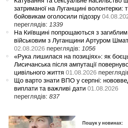
Катування та сексуальне насильство 
затриманої на Луганщині волонтерки: 
бойовикам оголосили підозру
04.08.20
переглядів:
1339
На Київщині попрощаються з загиблим
військовим з Луганщини Артуром Шма
02.08.2026
переглядів:
1056
«Рука лишилася на позиціях»: як боєць
Лисичанська після ампутації повернув
цивільного життя
01.08.2026
перегляді
Що варто знати ВПО у серпні: нововве
виплати та важливі дати
01.08.2026
переглядів:
837
Пошук у новинах: