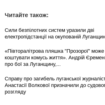
Читайте також:
Сили безпілотних систем уразили дві
електропідстанції на окупованій Луганщи
«Півторалітрова пляшка "Прозорої" може
коштувати комусь життя». Андрій Єреме
про бої за Луганщину,...
Справу про загибель луганської журналіс
Анастасії Волкової призначили до судово
розгляду