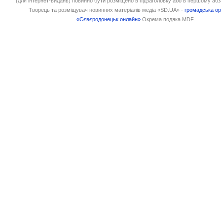
(для інтернет-видань) повинно бути розміщено в підзаголовку або в першому абз
Творець та розміщувач новинних матеріалів медіа «SD.UA» -
громадська ор
«Сєвєродонецьк онлайн»
Окрема подяка MDF.