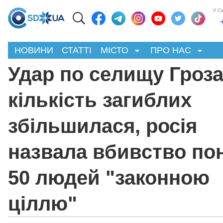
У С
НОВИНИ
СТАТТІ
МІСТО
ПРО НАС
Удар по селищу Гроза
кількість загиблих
збільшилася, росія
назвала вбивство по
50 людей "законною
ціллю"