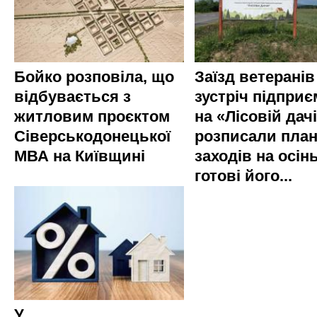
Бойко розповіла, що
Заїзд ветеранів
відбувається з
зустріч підприє
житловим проєктом
на «Лісовій дач
Сіверськодонецької
розписали пла
МВА на Київщині
заходів на осінь
готові його...
У