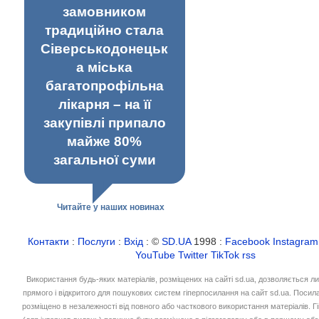
замовником
традиційно стала
Сіверськодонецьк
а міська
багатопрофільна
лікарня – на її
закупівлі припало
майже 80%
загальної суми
Читайте у наших новинах
Контакти
:
Послуги
:
Вхід
: ©
SD.UA
1998 :
Facebook
Instagram
YouTube
Twitter
TikTok
rss
Використання будь-яких матеріалів, розміщених на сайті sd.ua, дозволяється л
прямого і відкритого для пошукових систем гіперпосилання на сайт sd.ua. Посил
розміщено в незалежності від повного або часткового використання матеріалів. 