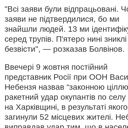
"Всі заяви були відпрацьовані. 
заяви не підтвердилися, бо ми
знайшли людей. 13 ми ідентифі
серед трупів. П'ятеро нині зниклі
безвісти", — розказав Болвінов.
Ввечері 9 жовтня постійний
представник Росії при ООН Васи
Небензя назвав “законною ціллю
ракетний удар окупантів по селу
на Харківщині, в результаті якого
загинули 52 місцевих жителі. Не
виправдав удар тим, що в насе