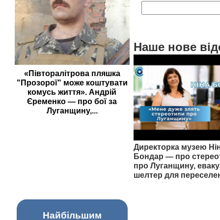
Наше нове від
«Півторалітрова пляшка
"Прозорої" може коштувати
комусь життя». Андрій
Єременко — про бої за
Луганщину,...
Директорка музею Ні
Бондар — про стерео
про Луганщину, еваку
шелтер для переселе
Найбільшим