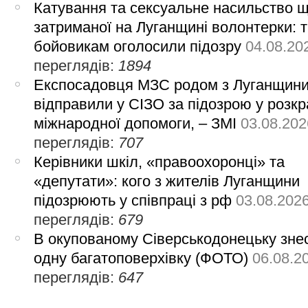
Катування та сексуальне насильство 
затриманої на Луганщині волонтерки: 
бойовикам оголосили підозру
04.08.20
переглядів:
1894
Експосадовця МЗС родом з Луганщин
відправили у СІЗО за підозрою у розкр
міжнародної допомоги, – ЗМІ
03.08.202
переглядів:
707
Керівники шкіл, «правоохоронці» та
«депутати»: кого з жителів Луганщини
підозрюють у співпраці з рф
03.08.202
переглядів:
679
В окупованому Сіверськодонецьку зне
одну багатоповерхівку (ФОТО)
06.08.2
переглядів:
647