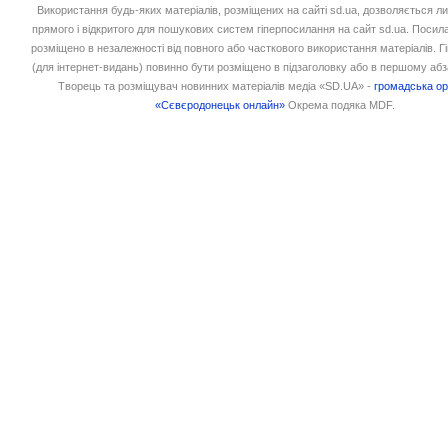
Використання будь-яких матеріалів, розміщених на сайті sd.ua, дозволяється л
прямого і відкритого для пошукових систем гіперпосилання на сайт sd.ua. Посил
розміщено в незалежності від повного або часткового використання матеріалів. 
(для інтернет-видань) повинно бути розміщено в підзаголовку або в першому абз
Творець та розміщувач новинних матеріалів медіа «SD.UA» -
громадська ор
«Сєвєродонецьк онлайн»
Окрема подяка MDF.