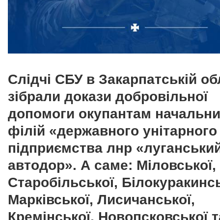
Слідчі СБУ в Закарпатській об
зібрали докази добровільної
допомоги окупантам начальни
філій «державного унітарного
підприємства лнр «луганськи
автодор». А саме: Міловської,
Старобільської, Білокуракинсь
Марківської, Лисичанської,
Кремінської, Новопсковської т