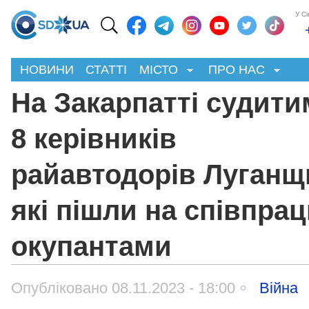
У С
НОВИНИ
СТАТТІ
МІСТО
ПРО НАС
На Закарпатті судити
8 керівників
райавтодорів Луганщ
які пішли на співпрац
окупантами
Опубліковано 08.11.2023 - 18:00
Війна