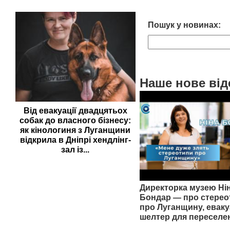
Пошук у новинах:
Наше нове від
Від евакуації двадцятьох
собак до власного бізнесу:
як кінологиня з Луганщини
відкрила в Дніпрі хендлінг-
зал із...
Директорка музею Ні
Бондар — про стерео
про Луганщину, еваку
шелтер для переселе