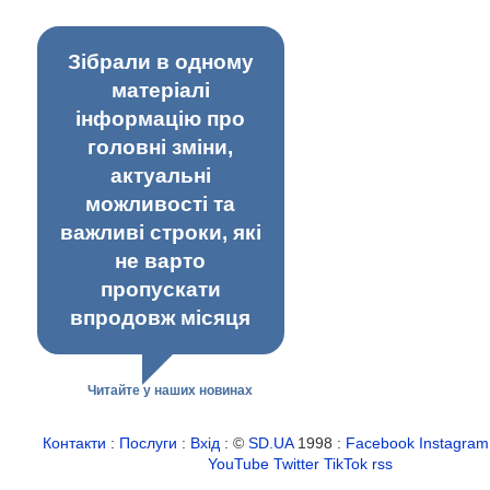
Зібрали в одному
матеріалі
інформацію про
головні зміни,
актуальні
можливості та
важливі строки, які
не варто
пропускати
впродовж місяця
Читайте у наших новинах
Контакти
:
Послуги
:
Вхід
: ©
SD.UA
1998 :
Facebook
Instagram
YouTube
Twitter
TikTok
rss