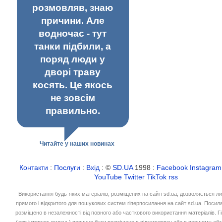
розмовляв, знаю
причини. Але
водночас - тут
танки підбили, а
поряд люди у
дворі траву
косять. Це якось
не зовсім
правильно.
Читайте у наших новинах
Контакти
:
Послуги
:
Вхід
: ©
SD.UA
1998 :
Facebook
Instagram
YouTube
Twitter
TikTok
rss
Використання будь-яких матеріалів, розміщених на сайті sd.ua, дозволяється л
прямого і відкритого для пошукових систем гіперпосилання на сайт sd.ua. Посил
розміщено в незалежності від повного або часткового використання матеріалів. 