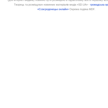
(для інтернет-видань) повинно бути розміщено в підзаголовку або в першому абз
Творець та розміщувач новинних матеріалів медіа «SD.UA» -
громадська ор
«Сєвєродонецьк онлайн»
Окрема подяка MDF.