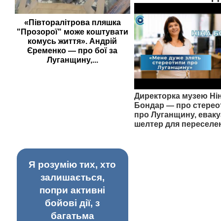
«Півторалітрова пляшка
"Прозорої" може коштувати
комусь життя». Андрій
Єременко — про бої за
Луганщину,...
Директорка музею Ні
Бондар — про стерео
про Луганщину, еваку
шелтер для переселе
Я розумію тих, хто
залишається,
попри активні
бойові дії, з
багатьма