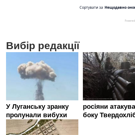
Вибір редакції
У Луганську зранку
росіяни атакува
пролунали вибухи
боку Твердохлі