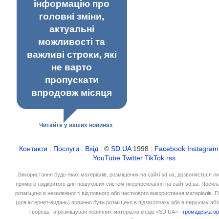
інформацію про
головні зміни,
актуальні
можливості та
важливі строки, які
не варто
пропускати
впродовж місяця
Читайте у наших новинах
Контакти
:
Послуги
:
Вхід
: ©
SD.UA
1998 :
Facebook
Instagram
YouTube
Twitter
TikTok
rss
Використання будь-яких матеріалів, розміщених на сайті sd.ua, дозволяється л
прямого і відкритого для пошукових систем гіперпосилання на сайт sd.ua. Посил
розміщено в незалежності від повного або часткового використання матеріалів. 
(для інтернет-видань) повинно бути розміщено в підзаголовку або в першому абз
Творець та розміщувач новинних матеріалів медіа «SD.UA» -
громадська ор