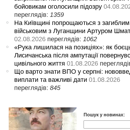
бойовикам оголосили підозру
04.08.20
переглядів:
1359
На Київщині попрощаються з загиблим
військовим з Луганщини Артуром Шма
02.08.2026
переглядів:
1062
«Рука лишилася на позиціях»: як боєць
Лисичанська після ампутації повернув
цивільного життя
01.08.2026
перегляді
Що варто знати ВПО у серпні: нововве
виплати та важливі дати
01.08.2026
переглядів:
845
Пошук у новинах: