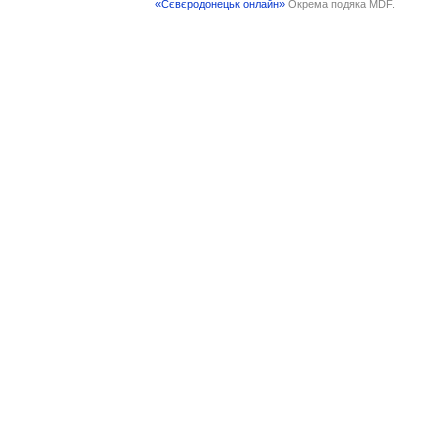
«Сєвєродонецьк онлайн»
Окрема подяка MDF.