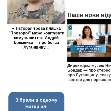
Наше нове від
«Півторалітрова пляшка
"Прозорої" може коштувати
комусь життя». Андрій
Єременко — про бої за
Луганщину,...
Директорка музею Ні
Бондар — про стерео
про Луганщину, еваку
шелтер для переселе
Зібрали в одному
матеріалі