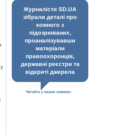
Журналісти SD.UA
зібрали деталі про
кожного з
підозрюваних,
проаналізувавши
и
матеріали
правоохоронців,
державні реєстри та
 у
відкриті джерела
Читайте у наших новинах
й