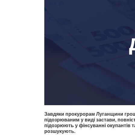
Завдяки прокурорам Луганщини грошов
підозрюваним у виді застави, повніс
підозрюють у фінсуванні окупантів та 
розшукують.