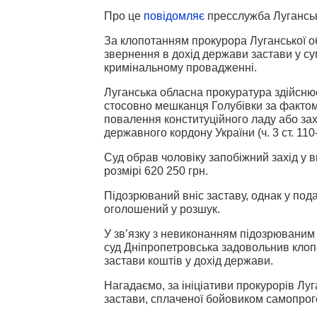
Про це
повідомляє
пресслужба Луганськ
За клопотанням прокурора Луганської о
звернення в дохід держави застави у су
кримінальному провадженні.
Луганська обласна прокуратура здійсню
стосовно мешканця Голубівки за фактом
повалення конституційного ладу або зах
державного кордону України (ч. 3 ст. 110-
Суд обрав чоловіку запобіжний захід у 
розмірі 620 250 грн.
Підозрюваний вніс заставу, однак у по
оголошений у розшук.
У зв’язку з невиконанням підозрювани
суд Дніпропетровська задовольнив клоп
застави коштів у дохід держави.
Нагадаємо, за ініціативи прокурорів Лу
застави, сплаченої бойовиком самопрог