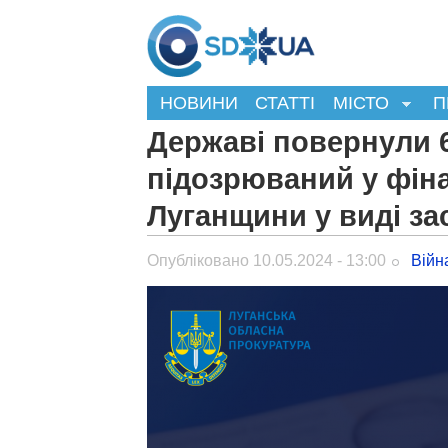
НОВИНИ
СТАТТІ
МІСТО
П
Державі повернули 62
підозрюваний у фіна
Луганщини у виді зас
Опубліковано 10.05.2024 - 13:00
Війн