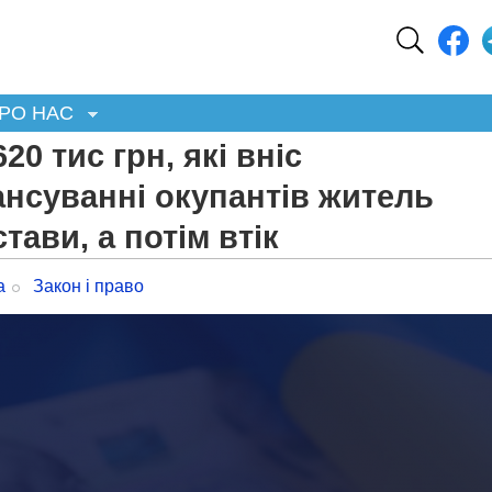
РО НАС
0 тис грн, які вніс
нсуванні окупантів житель
тави, а потім втік
а
Закон і право