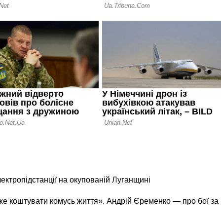
лектропідстанції на окупованій Луганщині
же коштувати комусь життя». Андрій Єременко — про бої за