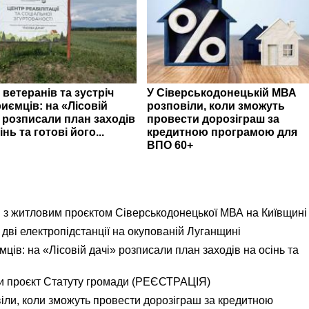
 ветеранів та зустріч
У Сіверськодонецькій МВА
иємців: на «Лісовій
розповіли, коли зможуть
» розписали план заходів
провести дорозіграш за
інь та готові його...
кредитною програмою для
ВПО 60+
я з житловим проєктом Сіверськодонецької МВА на Київщині
дві електропідстанції на окупованій Луганщині
ємців: на «Лісовій дачі» розписали план заходів на осінь та
и проєкт Статуту громади (РЕЄСТРАЦІЯ)
іли, коли зможуть провести дорозіграш за кредитною