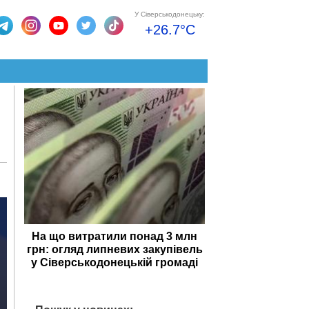
У Сіверськодонецьку:
+26.7°C
На що витратили понад 3 млн
грн: огляд липневих закупівель
у Сіверськодонецькій громаді