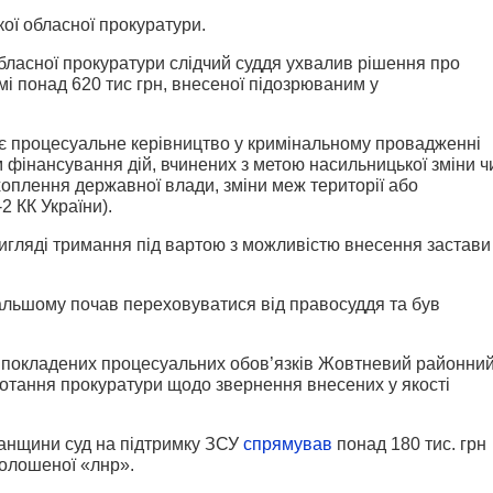
ої обласної прокуратури.
бласної прокуратури слідчий суддя ухвалив рішення про
мі понад 620 тис грн, внесеної підозрюваним у
є процесуальне керівництво у кримінальному провадженні
 фінансування дій, вчинених з метою насильницької зміни ч
оплення державної влади, зміни меж території або
2 КК України).
вигляді тримання під вартою з можливістю внесення застави
дальшому почав переховуватися від правосуддя та був
м покладених процесуальних обов’язків Жовтневий районни
отання прокуратури щодо звернення внесених у якості
ганщини суд на підтримку ЗСУ
спрямував
понад 180 тис. грн
олошеної «лнр».