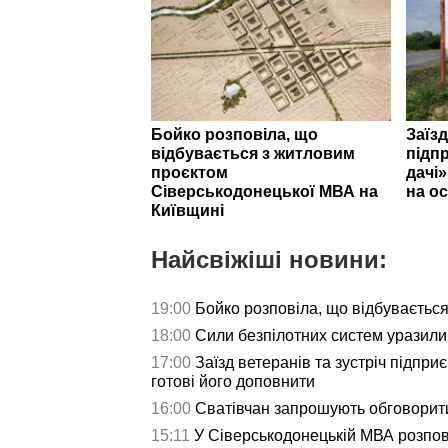
Бойко розповіла, що
Заїзд
відбувається з житловим
підпр
проєктом
дачі
Сіверськодонецької МВА на
на ос
Київщині
Найсвіжіші новини:
19:00
Бойко розповіла, що відбуваєтьс
18:00
Сили безпілотних систем уразили 
17:00
Заїзд ветеранів та зустріч підпри
готові його доповнити
16:00
Сватівчан запрошують обговорит
15:11
У Сіверськодонецькій МВА розпов