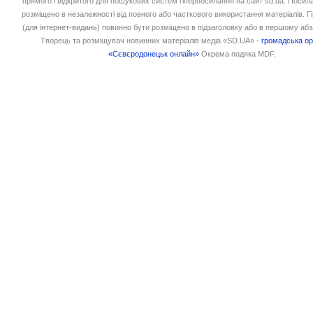
прямого і відкритого для пошукових систем гіперпосилання на сайт sd.ua. Посил
розміщено в незалежності від повного або часткового використання матеріалів. 
(для інтернет-видань) повинно бути розміщено в підзаголовку або в першому абз
Творець та розміщувач новинних матеріалів медіа «SD.UA» -
громадська ор
«Сєвєродонецьк онлайн»
Окрема подяка MDF.