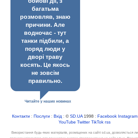
бойові дії, з
багатьма
розмовляв, знаю
причини. Але
водночас - тут
танки підбили, а
поряд люди у
дворі траву
косять. Це якось
не зовсім
правильно.
Читайте у наших новинах
Контакти
:
Послуги
:
Вхід
: ©
SD.UA
1998 :
Facebook
Instagram
YouTube
Twitter
TikTok
rss
Використання будь-яких матеріалів, розміщених на сайті sd.ua, дозволяється л