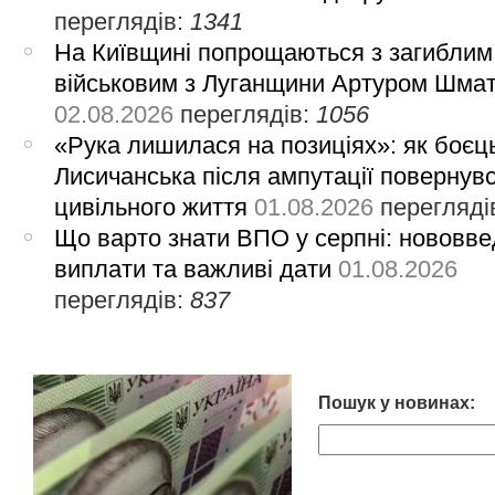
переглядів:
1341
На Київщині попрощаються з загиблим
військовим з Луганщини Артуром Шма
02.08.2026
переглядів:
1056
«Рука лишилася на позиціях»: як боєць
Лисичанська після ампутації повернув
цивільного життя
01.08.2026
перегляді
Що варто знати ВПО у серпні: нововве
виплати та важливі дати
01.08.2026
переглядів:
837
Пошук у новинах: