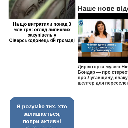
Наше нове від
На що витратили понад 3
млн грн: огляд липневих
закупівель у
Сіверськодонецькій громаді
Директорка музею Ні
Бондар — про стерео
про Луганщину, еваку
шелтер для переселе
Я розумію тих, хто
залишається,
попри активні