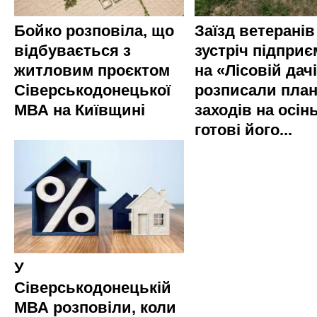
Бойко розповіла, що
Заїзд ветеранів
відбувається з
зустріч підприє
житловим проєктом
на «Лісовій дач
Сіверськодонецької
розписали пла
МВА на Київщині
заходів на осінь
готові його...
У
Сіверськодонецькій
МВА розповіли, коли