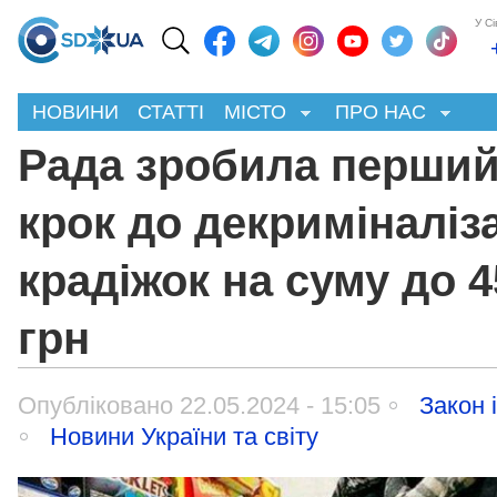
У С
НОВИНИ
СТАТТІ
МІСТО
ПРО НАС
Рада зробила перши
крок до декриміналіза
крадіжок на суму до 
грн
Опубліковано 22.05.2024 - 15:05
Закон 
Новини України та світу