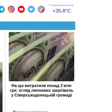
У Сіверськодонецьку:
+35.8°C
На що витратили понад 3 млн
грн: огляд липневих закупівель
у Сіверськодонецькій громаді