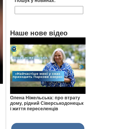
Пошук у новинах:
Наше нове відео
Олена Ніжельська: про втрату
дому, рідний Сіверськодонецьк
і життя переселенців