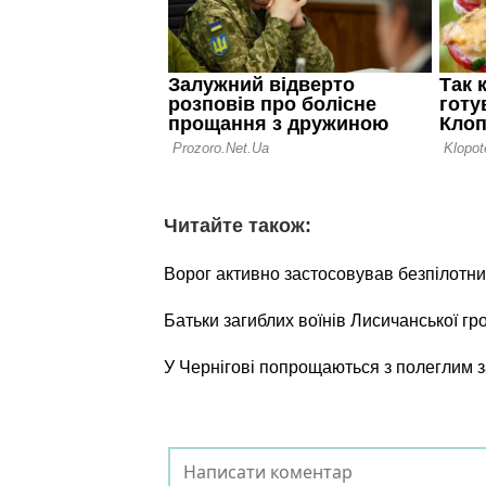
Читайте також:
Ворог активно застосовував безпілотни
Батьки загиблих воїнів Лисичанської г
У Чернігові попрощаються з полеглим