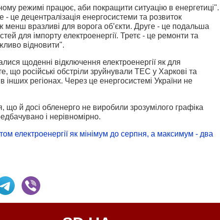
ому режимі працює, аби покращити ситуацію в енергетиці".
 - це децентралізація енергосистеми та розвиток
ж менш вразливі для ворога об’єкти.
Друге - це подальша
тей для імпорту електроенергії.
Третє - це ремонти та
жливо відновити".
чалися щоденні відключення електроенергії як для
те, що російські обстріли зруйнували ТЕС у Харкові та
в інших регіонах. Через це енергосистемі України не
, що й досі обленерго не виробили зрозумілого графіка
едбачувано і нерівномірно.
том електроенергії як мінімум до серпня, а максимум - два