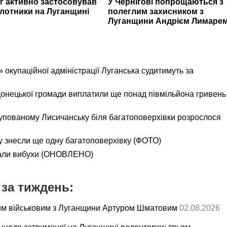
г активно застосовував
У Чернігові попрощаються з
ілотники на Луганщині
полеглим захисником з
Луганщини Андрієм Лимаре
 окупаційної адміністрації Луганська судитимуть за
онецької громади виплатили ще понад півмільйона гривень
окупованому Лисичанську біля багатоповерхівки розрослося
 знесли ще одну багатоповерхівку (ФОТО)
нали вибухи (ОНОВЛЕНО)
за тиждень:
им військовим з Луганщини Артуром Шматовим
02.08.2026