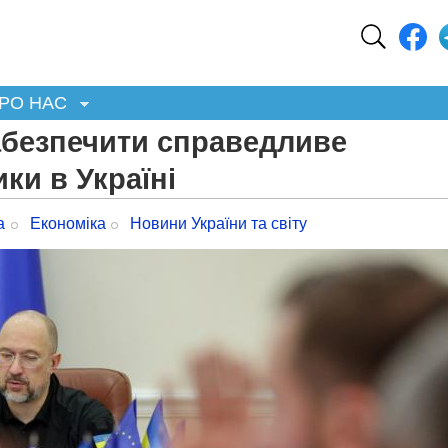
РО НАС
абезпечити справедливе
ки в Україні
а
Економіка
Новини України та світу