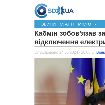
НОВИНИ
СТАТТІ
МІСТО
П
Кабмін зобов'язав з
відключення електри
Опубліковано 24.05.2024 - 16:06
Війн