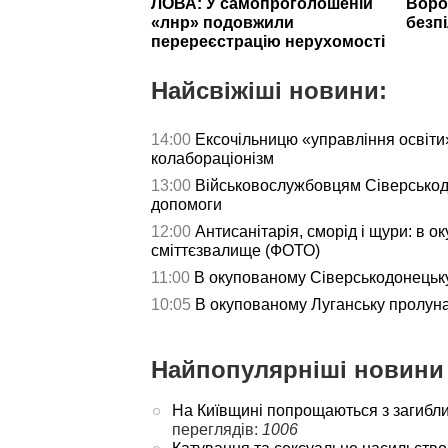
ЛОВА: У самопроголошеній
Воро
«лнр» подовжили
безп
перереєстрацію нерухомості
Найсвіжіші новини:
14:00
Ексочільницю «управління освіти»
колабораціонізм
13:00
Військовослужбовцям Сіверськод
допомоги
12:00
Антисанітарія, сморід і щури: в 
сміттєзвалище (ФОТО)
11:00
В окупованому Сіверськодонецьку
10:05
В окупованому Луганську пролу
Найпопулярніші новини 
На Київщині попрощаються з загибл
переглядів:
1006