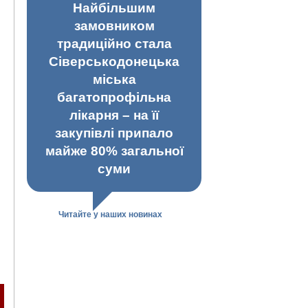
Найбільшим
замовником
традиційно стала
Сіверськодонецька
міська
багатопрофільна
лікарня – на її
закупівлі припало
майже 80% загальної
суми
Читайте у наших новинах