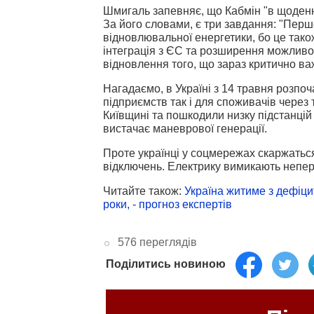
Шмигаль запевняє, що Кабмін "в щоденн
За його словами, є три завдання: "П
ерше
відновлювальної енергетики, бо це тако
інтеграція з ЄС та розширення можливос
відновлення того, що зараз критично ва
Нагадаємо, в Україні з 14 травня розпо
підприємств так і для споживачів через 
Київщині та пошкодили низку підстанцій 
вистачає маневрової генерації.
Проте українці у соцмережах скаржаться
відключень. Електрику вимикають непер
Читайте також:
Україна житиме з дефіци
роки, - прогноз експертів
576 переглядів
Поділитись новиною