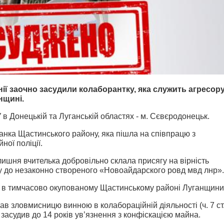
нії заочно засудили колаборантку, яка служить агресор
нщині.
 в Донецькій та Луганській областях - м. Сєвєродонецьк.
нка Щастинського району, яка пішла на співпрацю з
ної поліції.
олишня вчителька добровільно склала присягу на вірність
у до незаконно створеного «Новоайдарского ровд мвд лнр».
ії в тимчасово окупованому Щастинському районі Луганщини
ав зловмисницю винною в колабораційній діяльності (ч. 7 ст
 засудив до 14 років ув’язнення з конфіскацією майна.