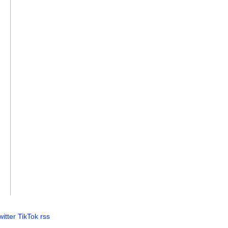
witter
TikTok
rss