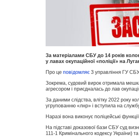
За матеріалами СБУ до 14 років коло
у лавах окупаційної «поліції» на Луга
Про це
повідомляє
3 управління ГУ СБУ
Зокрема, судовий вирок отримала мешка
агресором і приєдналась до лав окупацій
За даними слідства, влітку 2022 року к
угрупованню «лнр» і вступила на служб
Наразі вона виконує поліцейські функц
На підставі доказової бази СБУ суд визн
111-1 Кримінального кодексу України) та