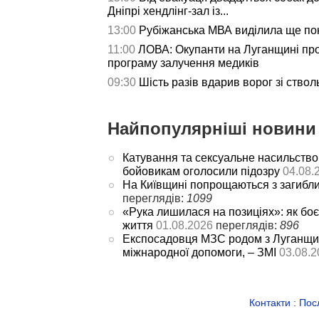
Дніпрі хендлінг-зал із...
13:00
Рубіжанська МВА виділила ще пон
11:00
ЛОВА: Окупанти на Луганщині пр
програму залучення медиків
09:30
Шість разів вдарив ворог зі ствол
Найпопулярніші новини 
Катування та сексуальне насильство
бойовикам оголосили підозру
04.08.
На Київщині попрощаються з загибл
переглядів:
1099
«Рука лишилася на позиціях»: як боє
життя
01.08.2026
переглядів:
896
Експосадовця МЗС родом з Луганщин
міжнародної допомоги, – ЗМІ
03.08.2
Контакти
:
Пос