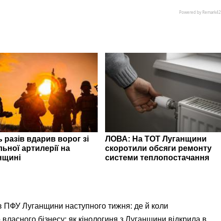
 разів вдарив ворог зі
ЛОВА: На ТОТ Луганщини
ьної артилерії на
скоротили обсяги ремонту
нщині
системи теплопостачання
ів ПФУ Луганщини наступного тижня: де й коли
 власного бізнесу: як кінологиня з Луганщини відкрила в