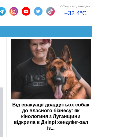
У Сіверськодонецьку:
+32.4°C
Від евакуації двадцятьох собак
до власного бізнесу: як
кінологиня з Луганщини
відкрила в Дніпрі хендлінг-зал
із...