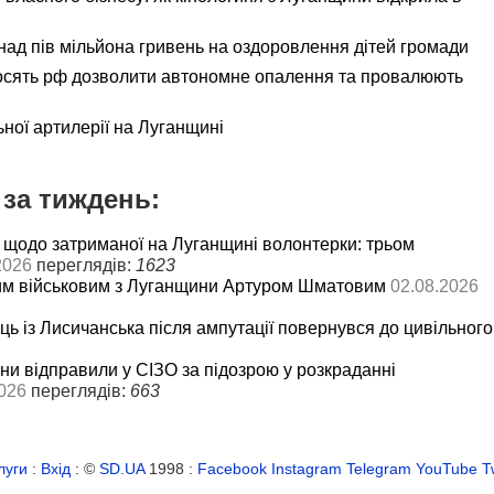
ад пів мільйона гривень на оздоровлення дітей громади
осять рф дозволити автономне опалення та провалюють
ьної артилерії на Луганщині
за тиждень:
 щодо затриманої на Луганщині волонтерки: трьом
2026
переглядів:
1623
им військовим з Луганщини Артуром Шматовим
02.08.2026
ць із Лисичанська після ампутації повернувся до цивільного
и відправили у СІЗО за підозрою у розкраданні
026
переглядів:
663
луги
:
Вхід
: ©
SD.UA
1998 :
Facebook
Instagram
Telegram
YouTube
T