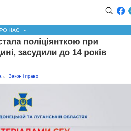
РО НАС
стала поліціянткою при
ині, засудили до 14 років
а
Закон і право