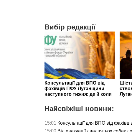
Вибір редакції
Консультації для ВПО від
Шість
фахівців ПФУ Луганщини
ствол
наступного тижня: де й коли
Луга
Найсвіжіші новини:
15:01
Консультації для ВПО від фахівц
15:00
Від евакуації двадцятьох собак до