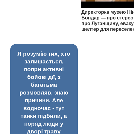
Директорка музею Ні
Бондар — про стерео
про Луганщину, еваку
шелтер для переселе
Я розумію тих, хто
залишається,
попри активні
бойові дії, з
багатьма
розмовляв, знаю
причини. Але
водночас - тут
танки підбили, а
поряд люди у
дворі траву