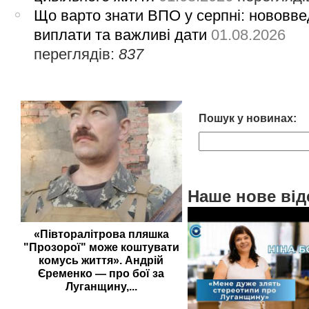
Що варто знати ВПО у серпні: нововве
виплати та важливі дати
01.08.2026
переглядів:
837
Пошук у новинах:
Наше нове від
«Півторалітрова пляшка
"Прозорої" може коштувати
комусь життя». Андрій
Єременко — про бої за
Луганщину,...