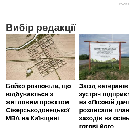
Вибір редакції
Бойко розповіла, що
Заїзд ветеранів
відбувається з
зустріч підприє
житловим проєктом
на «Лісовій дач
Сіверськодонецької
розписали пла
МВА на Київщині
заходів на осінь
готові його...