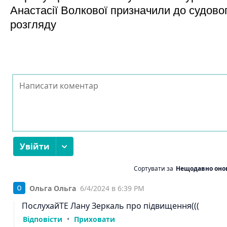
Анастасії Волкової призначили до судово
розгляду