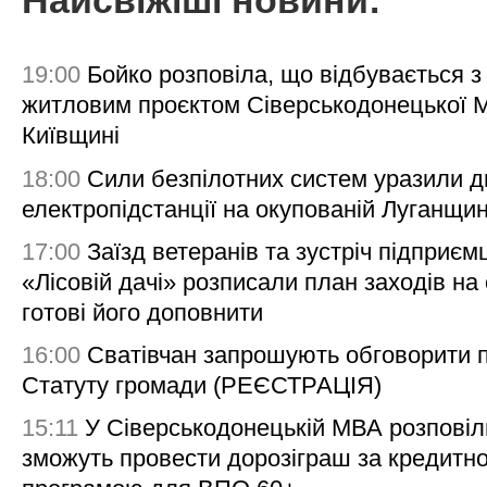
Найсвіжіші новини:
19:00
Бойко розповіла, що відбувається з
житловим проєктом Сіверськодонецької 
Київщині
18:00
Сили безпілотних систем уразили д
електропідстанції на окупованій Луганщи
17:00
Заїзд ветеранів та зустріч підприємц
«Лісовій дачі» розписали план заходів на 
готові його доповнити
16:00
Сватівчан запрошують обговорити 
Статуту громади (РЕЄСТРАЦІЯ)
15:11
У Сіверськодонецькій МВА розповіл
зможуть провести дорозіграш за кредитн