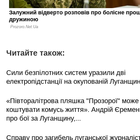
Читайте також:
Сили безпілотних систем уразили дві
електропідстанції на окупованій Луганщи
«Півторалітрова пляшка "Прозорої" може
коштувати комусь життя». Андрій Єреме
про бої за Луганщину,...
Справу про загибель луганської журналіс