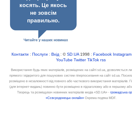
косять. Це якось
не зовсім
правильно.
Читайте у наших новинах
Контакти
:
Послуги
:
Вхід
: ©
SD.UA
1998 :
Facebook
Instagram
YouTube
Twitter
TikTok
rss
Використання будь-яких матеріалів, розміщених на сайті sd.ua, дозволяється л
прямого і відкритого для пошукових систем гіперпосилання на сайт sd.ua. Посил
розміщено в незалежності від повного або часткового використання матеріалів. 
(для інтернет-видань) повинно бути розміщено в підзаголовку або в першому абз
Творець та розміщувач новинних матеріалів медіа «SD.UA» -
громадська ор
«Сєвєродонецьк онлайн»
Окрема подяка MDF.