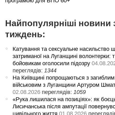
програмою для ВПО 60+
Найпопулярніші новини 
тиждень:
Катування та сексуальне насильство 
затриманої на Луганщині волонтерки: 
бойовикам оголосили підозру
04.08.20
переглядів:
1344
На Київщині попрощаються з загиблим
військовим з Луганщини Артуром Шма
02.08.2026
переглядів:
1059
«Рука лишилася на позиціях»: як боєць
Лисичанська після ампутації повернув
цивільного життя
01.08.2026
перегляді