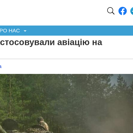
РО НАС
стосовували авіацію на
а