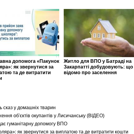
авна допомога «Пакунок
Житло для ВПО у Батраді на
яра»: як звернутися за
Закарпатті добудовують: що
атою та де витратити
відомо про заселення
и
ь сказ у домашніх тварин
ення об'єктів окупантів у Лисичанську (ВІДЕО)
дає гуманітарну допомогу ВПО
яра»: як звернутися за виплатою та де витратити кошти