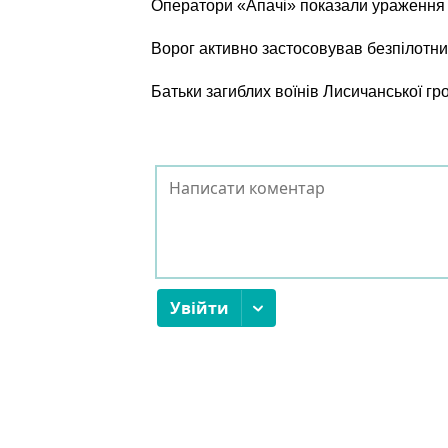
Оператори «Апачі» показали ураження о
Ворог активно застосовував безпілотни
Батьки загиблих воїнів Лисичанської г