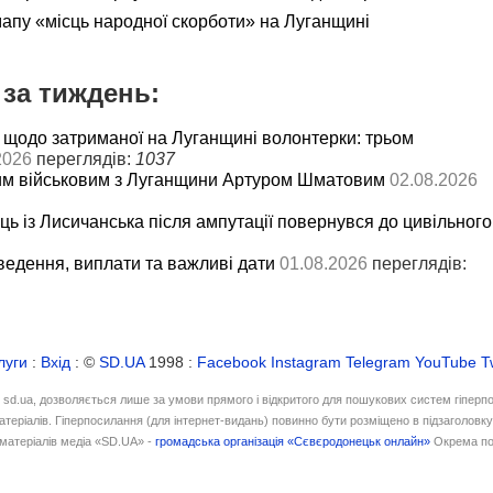
мапу «місць народної скорботи» на Луганщині
за тиждень:
 щодо затриманої на Луганщині волонтерки: трьом
2026
переглядів:
1037
им військовим з Луганщини Артуром Шматовим
02.08.2026
ць із Лисичанська після ампутації повернувся до цивільного
ведення, виплати та важливі дати
01.08.2026
переглядів:
луги
:
Вхід
: ©
SD.UA
1998 :
Facebook
Instagram
Telegram
YouTube
T
і sd.ua, дозволяється лише за умови прямого і відкритого для пошукових систем гіперп
атеріалів. Гіперпосилання (для інтернет-видань) повинно бути розміщено в підзаголовк
матеріалів медіа «SD.UA» -
громадська організація «Сєвєродонецьк онлайн»
Окрема по