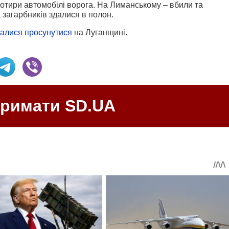
отири автомобілі ворога. На Лиманському – вбили та
 загарбників здалися в полон.
алися просунутися
на Луганщині.
тримати SD.UA