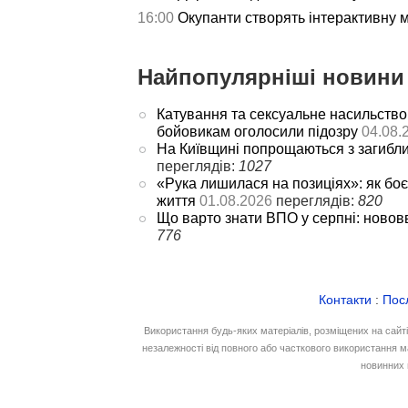
16:00
Окупанти створять інтерактивну 
Найпопулярніші новини 
Катування та сексуальне насильство
бойовикам оголосили підозру
04.08.
На Київщині попрощаються з загибл
переглядів:
1027
«Рука лишилася на позиціях»: як боє
життя
01.08.2026
переглядів:
820
Що варто знати ВПО у серпні: новов
776
Контакти
:
Пос
Використання будь-яких матеріалів, розміщених на сайт
незалежності від повного або часткового використання м
новинних 