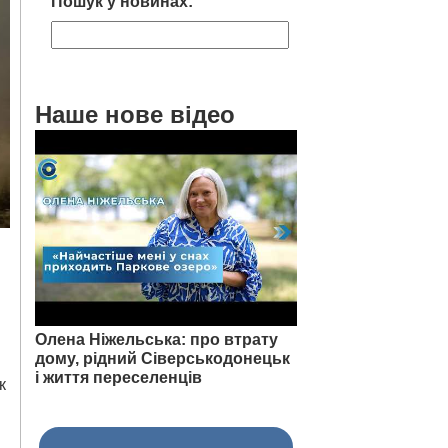
Пошук у новинах:
Наше нове відео
Олена Ніжельська: про втрату
дому, рідний Сіверськодонецьк
і життя переселенців
к