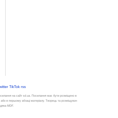
witter
TikTok
rss
осилання на сайт sd.ua. Посилання має бути розміщено в
у або в першому абзаці матеріалу. Творець та розміщувач
дяка MDF.