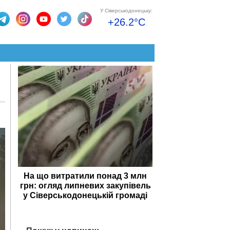
У Сіверськодонецьку:
+26.2°C
На що витратили понад 3 млн
грн: огляд липневих закупівель
у Сіверськодонецькій громаді