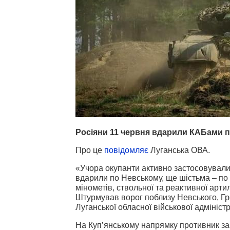
Росіяни 11 червня вдарили КАБами по
Про це
повідомляє
Луганська ОВА.
«Учора окупанти активно застосовувал
вдарили по Невському, ще шістьма – по Б
мінометів, ствольної та реактивної артил
Штурмував ворог поблизу Невського, Гр
Луганської обласної військової адмініст
На Куп’янському напрямку противник за