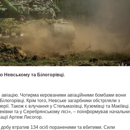
 Невському та Білогорівці.
и авіацію. Чотирма керованими авіаційними бомбами вони
ілогорівці. Крім того, Невське загарбники обстріляли з
ерії. Також є влучання у Стельмахівці, Куземівці та Макіївці.
еківки та у Серебрянському лісі», – поінформував начальни
рації Артем Лисогор.
 добу втратив 134 осіб пораненими та вбитими. Сили