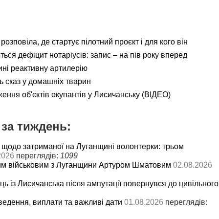
розповіла, де стартує пілотний проєкт і для кого він
ься дефіцит нотаріусів: запис – на пів року вперед
ні реактивну артилерію
ь сказ у домашніх тварин
ення об'єктів окупантів у Лисичанську (ВІДЕО)
за тиждень:
 щодо затриманої на Луганщині волонтерки: трьом
2026
переглядів:
1099
им військовим з Луганщини Артуром Шматовим
02.08.2026
ць із Лисичанська після ампутації повернувся до цивільного
ведення, виплати та важливі дати
01.08.2026
переглядів: