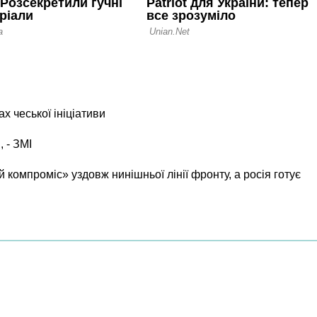
х чеської ініціативи
, - ЗМІ
 компроміс» уздовж нинішньої лінії фронту, а росія готує