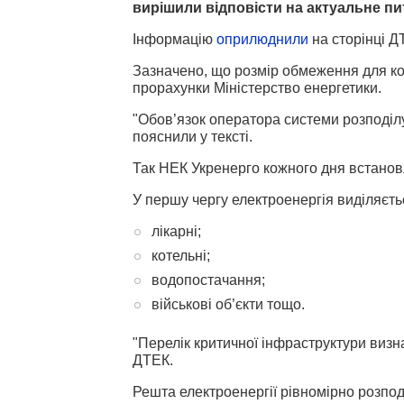
вирішили відповісти на актуальне пи
Інформацію
оприлюднили
на сторінці Д
Зазначено, що розмір обмеження для кож
прорахунки Міністерство енергетики.
"Обов’язок оператора системи розподілу 
пояснили у тексті.
Так НЕК Укренерго кожного дня встано
У першу чергу електроенергія виділяєть
лікарні;
котельні;
водопостачання;
військові об’єкти тощо.
"Перелік критичної інфраструктури визна
ДТЕК.
Решта електроенергії рівномірно розпод