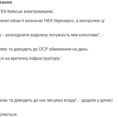
тання.
ТЕК Київські електромережі.
ної області визначає НЕК Укренерго, а к
онтролює ці
– розподілити виділену потужність між клієнтами", -
влює та доводить до ОСР обмеження на день.
ся на критичну інфраструктуру:
чає та доводить до нас місцева влада", - додали у дописі
іляється: