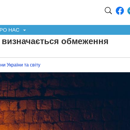
РО НАС
к визначається обмеження
ни України та світу