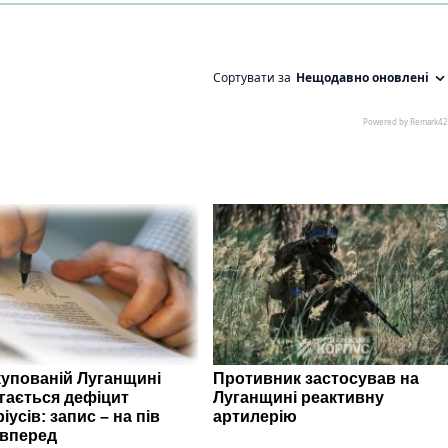
купованій Луганщині
Противник застосував на
ігається дефіцит
Луганщині реактивну
іусів: запис – на пів
артилерію
 вперед