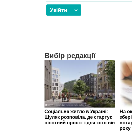
Вибір редакції
Соціальне житло в Україні:
На о
Шуляк розповіла, де стартує
збер
пілотний проєкт і для кого він
нотар
року