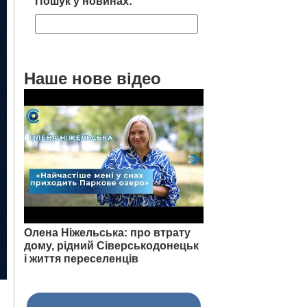
Пошук у новинах:
Наше нове відео
Олена Ніжельська: про втрату
дому, рідний Сіверськодонецьк
і життя переселенців