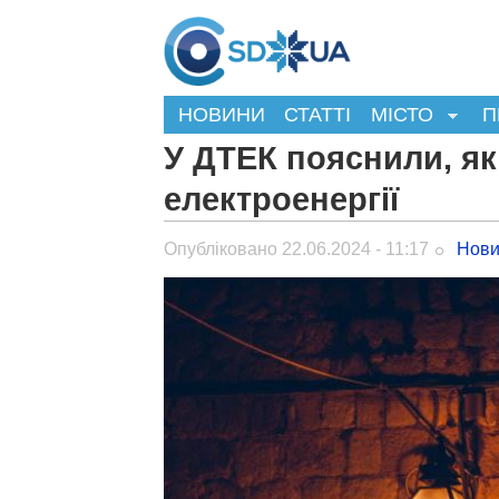
НОВИНИ
СТАТТІ
МІСТО
П
У ДТЕК пояснили, я
електроенергії
Опубліковано 22.06.2024 - 11:17
Нови