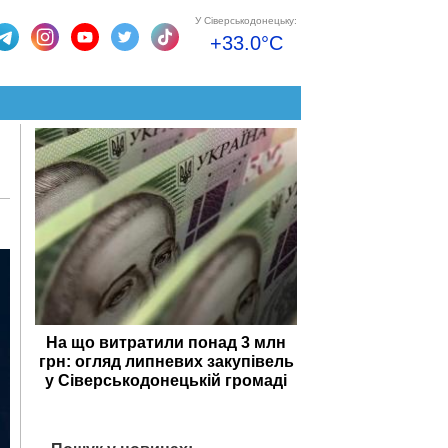
У Сіверськодонецьку:
+33.0°C
На що витратили понад 3 млн
грн: огляд липневих закупівель
у Сіверськодонецькій громаді