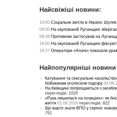
Найсвіжіші новини:
10:00
Соціальне житло в Україні: Шуляк 
09:00
На окупованій Луганщині зберігаєт
08:38
Противник застосував на Луганщи
19:00
На окупованій Луганщині фіксуют
18:37
Оператори «Апачі» показали ураж
Найпопулярніші новини 
Катування та сексуальне насильство
бойовикам оголосили підозру
04.08.
На Київщині попрощаються з загибл
переглядів:
1029
«Рука лишилася на позиціях»: як боє
життя
01.08.2026
переглядів:
822
Що варто знати ВПО у серпні: новов
791