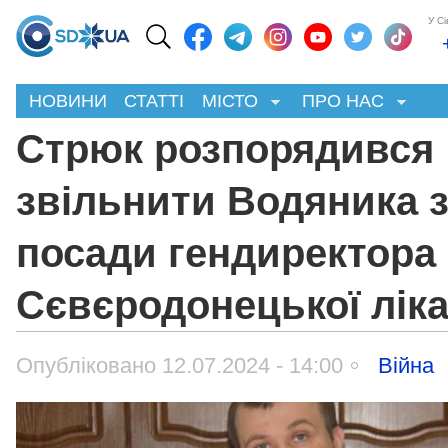
У С
НОВИНИ
СТАТТІ
МІСТО
ПРО НАС
Стрюк розпорядився
звільнити Водяника 
посади гендиректора
Сєвєродонецької ліка
Опубліковано 12.07.2024 - 14:00
Війна