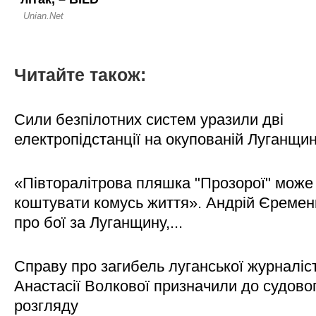
Читайте також:
Сили безпілотних систем уразили дві
електропідстанції на окупованій Луганщи
«Півторалітрова пляшка "Прозорої" може
коштувати комусь життя». Андрій Єреме
про бої за Луганщину,...
Справу про загибель луганської журналіс
Анастасії Волкової призначили до судово
розгляду