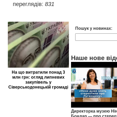
переглядів:
831
Пошук у новинах:
Наше нове від
На що витратили понад 3
млн грн: огляд липневих
закупівель у
Сіверськодонецькій громаді
Директорка музею Ні
Бондар — про стерео