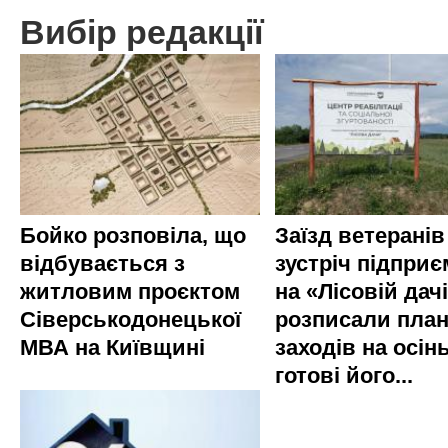
Вибір редакції
Бойко розповіла, що
Заїзд ветеранів
відбувається з
зустріч підприє
житловим проєктом
на «Лісовій дач
Сіверськодонецької
розписали пла
МВА на Київщині
заходів на осінь
готові його...