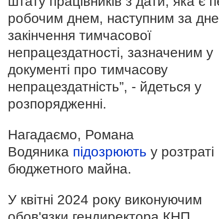
штату працівників з дати, яка є
робочим днем, наступним за дн
закінчення тимчасової
непрацездатності, зазначеним у
документі про тимчасову
непрацездатність”, - йдеться у
розпорядженні.
Нагадаємо, Романа
Водяника
підозрюють
у розтраті
бюджетного майна.
У квітні 2024 року виконуючим
обов'язки гендиректора КНП