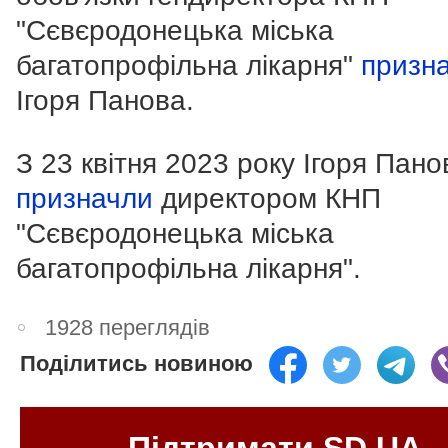
"Сєвєродонецька міська
багатопрофільна лікарня"
призн
Ігоря Панова.
З 23 квітня 2023 року Ігоря Пано
призначли
директором КНП
"Сєвєродонецька міська
багатопрофільна лікарня".
1928 переглядів
Поділитись новиною
Підтримати SD.UA