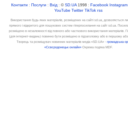
Контакти
:
Послуги
:
Вхід
: ©
SD.UA
1998 :
Facebook
Instagram
YouTube
Twitter
TikTok
rss
Використання будь-яких матеріалів, розміщених на сайті sd.ua, дозволяється л
прямого і відкритого для пошукових систем гіперпосилання на сайт sd.ua. Посил
розміщено в незалежності від повного або часткового використання матеріалів. 
(для інтернет-видань) повинно бути розміщено в підзаголовку або в першому абз
Творець та розміщувач новинних матеріалів медіа «SD.UA» -
громадська ор
«Сєвєродонецьк онлайн»
Окрема подяка MDF.