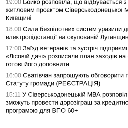
19:00
Бойко розповіла, що відбувається з
житловим проєктом Сіверськодонецької 
Київщині
18:00
Сили безпілотних систем уразили д
електропідстанції на окупованій Луганщи
17:00
Заїзд ветеранів та зустріч підприємц
«Лісовій дачі» розписали план заходів на 
готові його доповнити
16:00
Сватівчан запрошують обговорити 
Статуту громади (РЕЄСТРАЦІЯ)
15:11
У Сіверськодонецькій МВА розповіл
зможуть провести дорозіграш за кредитн
програмою для ВПО 60+