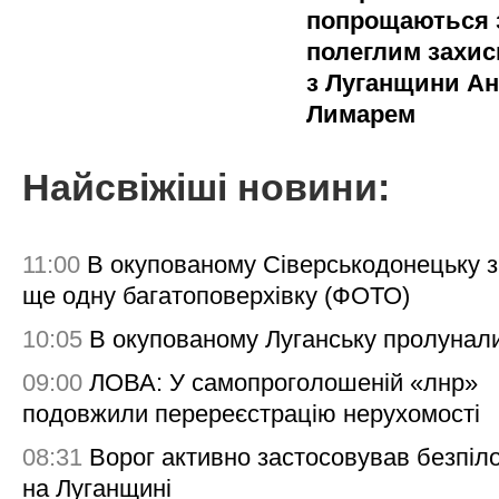
попрощаються 
полеглим захи
з Луганщини Ан
Лимарем
Найсвіжіші новини:
11:00
В окупованому Сіверськодонецьку 
ще одну багатоповерхівку (ФОТО)
10:05
В окупованому Луганську пролунал
09:00
ЛОВА: У самопроголошеній «лнр»
подовжили перереєстрацію нерухомості
08:31
Ворог активно застосовував безпіл
на Луганщині