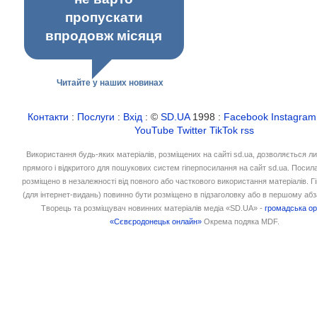
пропускати
впродовж місяця
Читайте у наших новинах
Контакти
:
Послуги
:
Вхід
: ©
SD.UA
1998 :
Facebook
Instagram
YouTube
Twitter
TikTok
rss
Використання будь-яких матеріалів, розміщених на сайті sd.ua, дозволяється л
прямого і відкритого для пошукових систем гіперпосилання на сайт sd.ua. Посил
розміщено в незалежності від повного або часткового використання матеріалів. 
(для інтернет-видань) повинно бути розміщено в підзаголовку або в першому абз
Творець та розміщувач новинних матеріалів медіа «SD.UA» -
громадська ор
«Сєвєродонецьк онлайн»
Окрема подяка MDF.