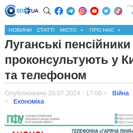
У С
НОВИНИ
СТАТТІ
МІСТО
ПРО НАС
Луганські пенсійники
проконсультують у К
та телефоном
Опубліковано 20.07.2024 - 17:00
Війна
Економіка