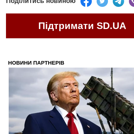
Поділитись новиною
Підтримати SD.UA