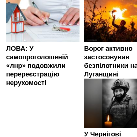
ЛОВА: У
Ворог активно
самопроголошеній
застосовував
«лнр» подовжили
безпілотники н
перереєстрацію
Луганщині
нерухомості
У Чернігові