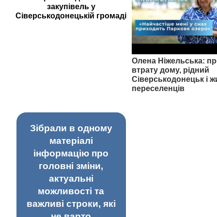
закупівель у
Сіверськодонецькій громаді
Олена Ніжельська: пр
втрату дому, рідний
Сіверськодонецьк і ж
переселенців
Зібрали в одному
матеріалі
інформацію про
головні зміни,
актуальні
можливості та
важливі строки, які
не варто