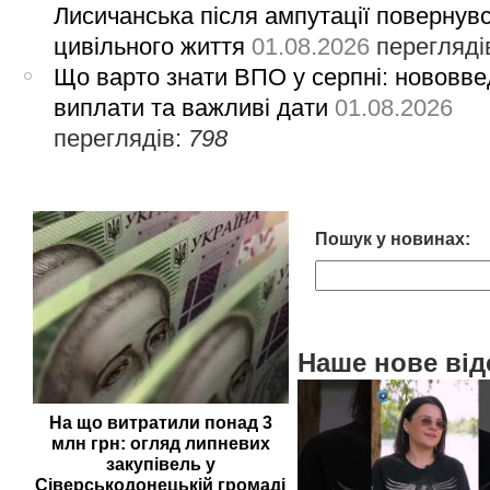
Лисичанська після ампутації повернув
цивільного життя
01.08.2026
перегляді
Що варто знати ВПО у серпні: нововве
виплати та важливі дати
01.08.2026
переглядів:
798
Пошук у новинах:
Наше нове від
На що витратили понад 3
млн грн: огляд липневих
закупівель у
Сіверськодонецькій громаді