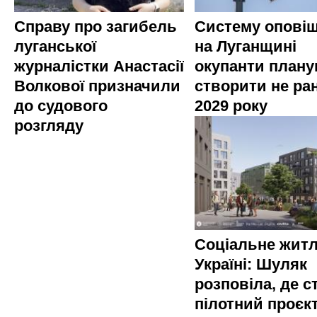
Справу про загибель
Систему опові
луганської
на Луганщині
журналістки Анастасії
окупанти план
Волкової призначили
створити не ра
до судового
2029 року
розгляду
Соціальне житл
Україні: Шуляк
розповіла, де с
пілотний проєкт