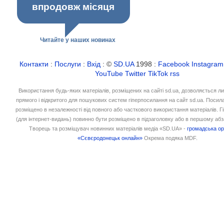
впродовж місяця
Читайте у наших новинах
Контакти
:
Послуги
:
Вхід
: ©
SD.UA
1998 :
Facebook
Instagram
YouTube
Twitter
TikTok
rss
Використання будь-яких матеріалів, розміщених на сайті sd.ua, дозволяється л
прямого і відкритого для пошукових систем гіперпосилання на сайт sd.ua. Посил
розміщено в незалежності від повного або часткового використання матеріалів. 
(для інтернет-видань) повинно бути розміщено в підзаголовку або в першому абз
Творець та розміщувач новинних матеріалів медіа «SD.UA» -
громадська ор
«Сєвєродонецьк онлайн»
Окрема подяка MDF.