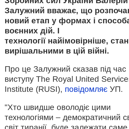
Збройних сил України Валерій
Залужний вважає, що
розпоча
новий етап у формах і способ
воєнних дій. І
технології
найімовірніше, ста
вирішальними в цій війні.
Про це Залужний сказав
під час
виступу The Royal United Service
Institute (RUSI),
повідомляє
УП.
"Хто швидше оволодіє цими
технологіями – демократичний св
світ тиранії, буде залежати саме