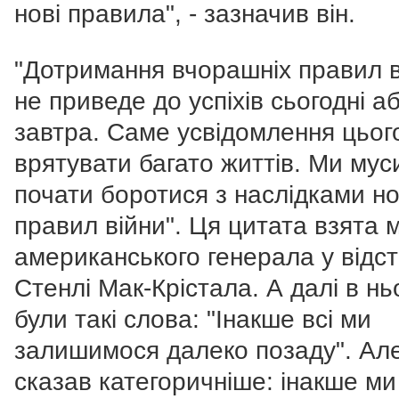
нові правила", - зазначив він.
"Дотримання вчорашніх правил в
не приведе до успіхів сьогодні а
завтра. Саме усвідомлення цьог
врятувати багато життів. Ми му
почати боротися з наслідками н
правил війни". Ця цитата взята 
американського генерала у відст
Стенлі Мак-Крістала.
А далі в нь
були такі слова: "Інакше всі ми
залишимося далеко позаду". Але
сказав категоричніше: інакше ми 