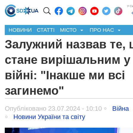
У С
НОВИНИ
СТАТТІ
МІСТО
ПРО НАС
Залужний назвав те, 
стане вирішальним у
війні: "Інакше ми всі
загинемо"
Опубліковано 23.07.2024 - 10:10
Війна
Новини України та світу