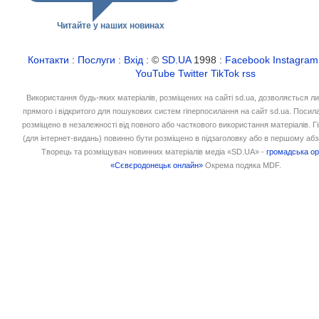
Читайте у наших новинах
Контакти
:
Послуги
:
Вхід
: ©
SD.UA
1998 :
Facebook
Instagram
YouTube
Twitter
TikTok
rss
Використання будь-яких матеріалів, розміщених на сайті sd.ua, дозволяється л
прямого і відкритого для пошукових систем гіперпосилання на сайт sd.ua. Посил
розміщено в незалежності від повного або часткового використання матеріалів. 
(для інтернет-видань) повинно бути розміщено в підзаголовку або в першому абз
Творець та розміщувач новинних матеріалів медіа «SD.UA» -
громадська ор
«Сєвєродонецьк онлайн»
Окрема подяка MDF.