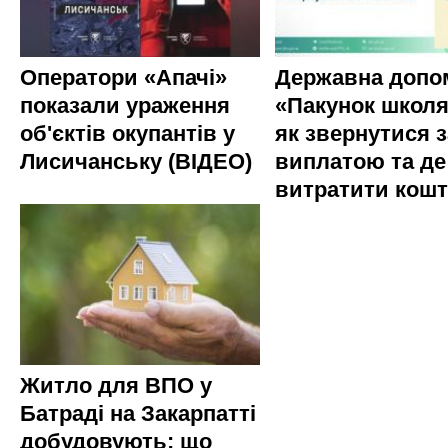
Оператори «Апачі»
Державна допо
показали ураження
«Пакунок школя
об'єктів окупантів у
як звернутися з
Лисичанську (ВІДЕО)
виплатою та де
витратити кош
Житло для ВПО у
Батраді на Закарпатті
добудовують: що