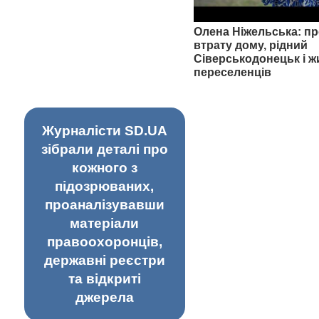
Олена Ніжельська: пр
втрату дому, рідний
Сіверськодонецьк і ж
переселенців
Журналісти SD.UA
зібрали деталі про
кожного з
підозрюваних,
проаналізувавши
матеріали
правоохоронців,
державні реєстри
та відкриті
джерела