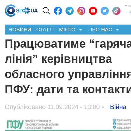
У С
НОВИНИ
СТАТТІ
МІСТО
ПРО НАС
Працюватиме “гаряч
лінія” керівництва
обласного управлінн
ПФУ: дати та контакт
Опубліковано 11.09.2024 - 13:00
Війна