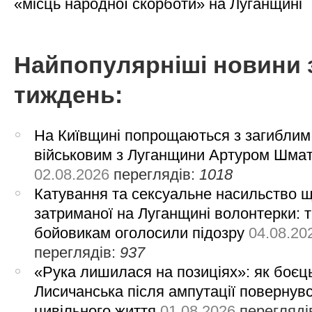
«місць народної скорботи» на Луганщині
Найпопулярніші новини 
тиждень:
На Київщині попрощаються з загиблим
військовим з Луганщини Артуром Шма
02.08.2026
переглядів:
1018
Катування та сексуальне насильство 
затриманої на Луганщині волонтерки: 
бойовикам оголосили підозру
04.08.20
переглядів:
937
«Рука лишилася на позиціях»: як боєць
Лисичанська після ампутації повернув
цивільного життя
01.08.2026
перегляді