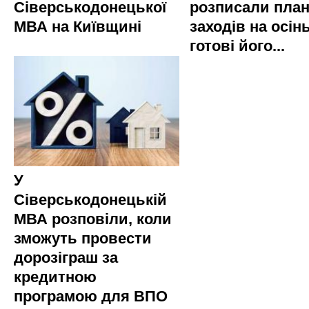
Сіверськодонецької
розписали пла
МВА на Київщині
заходів на осінь
готові його...
У
Сіверськодонецькій
МВА розповіли, коли
зможуть провести
дорозіграш за
кредитною
програмою для ВПО