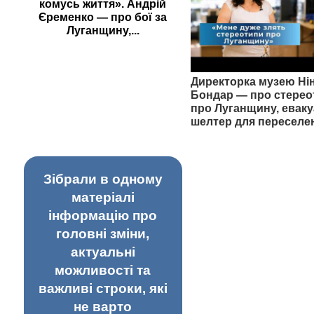
комусь життя». Андрій
Єременко — про бої за
Луганщину,...
Директорка музею Ні
Бондар — про стерео
про Луганщину, еваку
шелтер для переселе
Зібрали в одному
матеріалі
інформацію про
головні зміни,
актуальні
можливості та
важливі строки, які
не варто