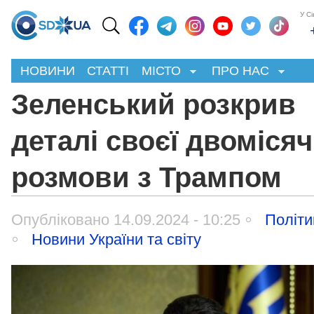
У С
НОВИНИ
СТАТТІ
МІСТО
ПРО НАС
Зеленський розкрив
деталі своєї двомісяч
розмови з Трампом
Опубліковано 14.09.2024 - 10:25
Політи
Новини України та світу