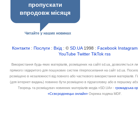
пропускати
впродовж місяця
Читайте у наших новинах
Контакти
:
Послуги
:
Вхід
: ©
SD.UA
1998 :
Facebook
Instagram
YouTube
Twitter
TikTok
rss
Використання будь-яких матеріалів, розміщених на сайті sd.ua, дозволяється л
прямого і відкритого для пошукових систем гіперпосилання на сайт sd.ua. Посил
розміщено в незалежності від повного або часткового використання матеріалів. 
(для інтернет-видань) повинно бути розміщено в підзаголовку або в першому абз
Творець та розміщувач новинних матеріалів медіа «SD.UA» -
громадська ор
«Сєвєродонецьк онлайн»
Окрема подяка MDF.