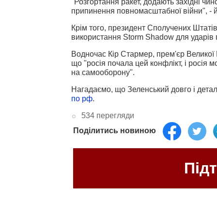
"Розгортання ракет, додають західні чи
припинення повномасштабної війни", - й
Крім того, президент Сполучених Штаті
використання Storm Shadow для ударів 
Водночас Кір Стармер, прем'єр Великої 
що "росія почала цей конфлікт, і росія 
на самооборону".
Нагадаємо, що Зеленський довго і дета
по рф
.
534 перегляди
Поділитись новиною
Під