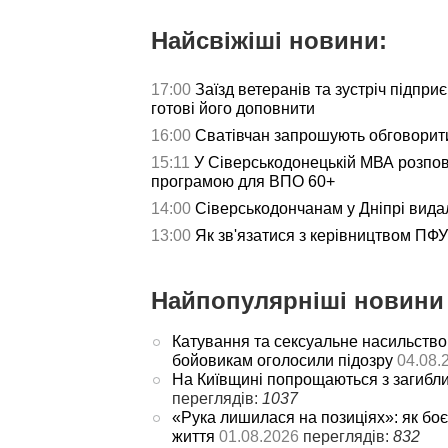
Найсвіжіші новини:
17:00
Заїзд ветеранів та зустріч підпри
готові його доповнити
16:00
Сватівчан запрошують обговорит
15:11
У Сіверськодонецькій МВА розпов
програмою для ВПО 60+
14:00
Сіверськодончанам у Дніпрі видал
13:00
Як зв'язатися з керівництвом ПФУ 
Найпопулярніші новини 
Катування та сексуальне насильство
бойовикам оголосили підозру
04.08.
На Київщині попрощаються з загибл
переглядів:
1037
«Рука лишилася на позиціях»: як боє
життя
01.08.2026
переглядів:
832