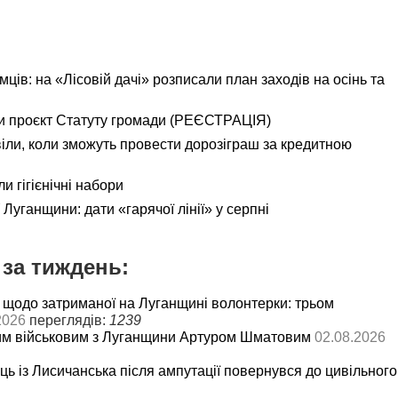
ємців: на «Лісовій дачі» розписали план заходів на осінь та
и проєкт Статуту громади (РЕЄСТРАЦІЯ)
іли, коли зможуть провести дорозіграш за кредитною
и гігієнічні набори
Луганщини: дати «гарячої лінії» у серпні
за тиждень:
 щодо затриманої на Луганщині волонтерки: трьом
2026
переглядів:
1239
им військовим з Луганщини Артуром Шматовим
02.08.2026
ць із Лисичанська після ампутації повернувся до цивільного