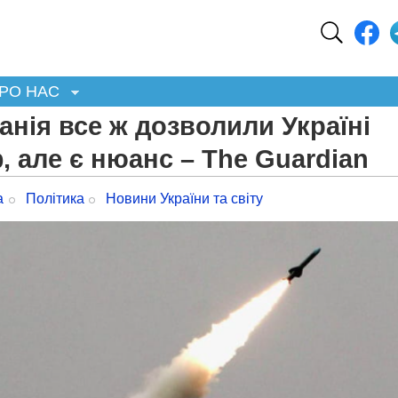
РО НАС
нія все ж дозволили Україні
, але є нюанс – The Guardian
а
Політика
Новини України та світу