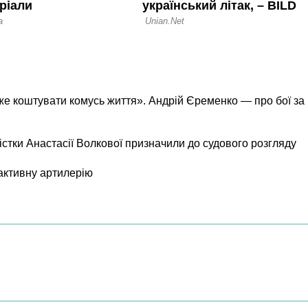
же коштувати комусь життя». Андрій Єременко — про бої за
істки Анастасії Волкової призначили до судового розгляду
активну артилерію