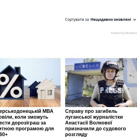
верськодонецькій МВА
Справу про загибель
овіли, коли зможуть
луганської журналістки
ести дорозіграш за
Анастасії Волкової
итною програмою для
призначили до судового
60+
розгляду