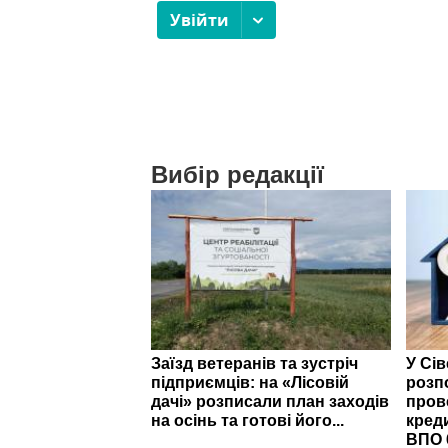
Вибір редакції
Заїзд ветеранів та зустріч
У Сі
підприємців: на «Лісовій
розп
дачі» розписали план заходів
пров
на осінь та готові його...
кред
ВПО 