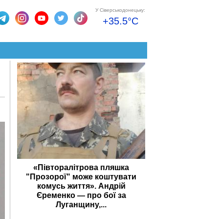
У Сіверськодонецьку:
+35.5°C
«Півторалітрова пляшка
"Прозорої" може коштувати
комусь життя». Андрій
Єременко — про бої за
Луганщину,...