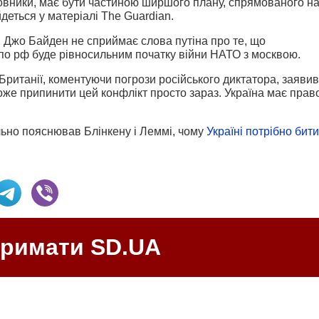
новники, має бути частиною ширшого плану, спрямованого н
деться у матеріалі The Guardian.
в Джо Байден не сприймає слова путіна про те, що
по рф буде рівносильним початку війни НАТО з москвою.
Британії, коментуючи погрози російського диктатора, заявив
може припинити цей конфлікт просто зараз. Україна має прав
льно пояснював Блінкену і Леммі, чому
Україні потрібно бити
тримати SD.UA