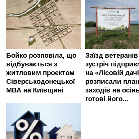
Бойко розповіла, що
Заїзд ветеранів
відбувається з
зустріч підприє
житловим проєктом
на «Лісовій дач
Сіверськодонецької
розписали пла
МВА на Київщині
заходів на осінь
готові його...