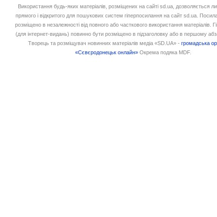
Використання будь-яких матеріалів, розміщених на сайті sd.ua, дозволяється л
прямого і відкритого для пошукових систем гіперпосилання на сайт sd.ua. Посил
розміщено в незалежності від повного або часткового використання матеріалів. 
(для інтернет-видань) повинно бути розміщено в підзаголовку або в першому абз
Творець та розміщувач новинних матеріалів медіа «SD.UA» -
громадська ор
«Сєвєродонецьк онлайн»
Окрема подяка MDF.