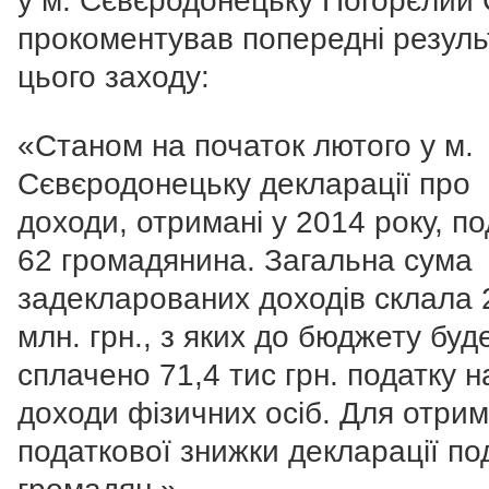
у м. Сєвєродонецьку Погорєлий 
прокоментував попередні резуль
цього заходу:
«Станом на початок лютого у м.
Сєвєродонецьку декларації про
доходи, отримані у 2014 року, п
62 громадянина. Загальна сума
задекларованих доходів склала 
млн. грн., з яких до бюджету буд
сплачено 71,4 тис грн. податку н
доходи фізичних осіб. Для отри
податкової знижки декларації по