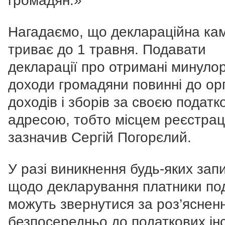
громадян.»
Нагадаємо, що деклараційна ка
триває до 1 травня. Подавати
декларації про отримані минулор
доходи громадяни повинні до ор
доходів і зборів за своєю подат
адресою, тобто місцем реєстрації
зазначив Сергій Погорєлий.
У разі виникнення будь-яких зап
щодо декларування платники под
можуть звернутися за роз’яснен
безпосередньо до податкових ін