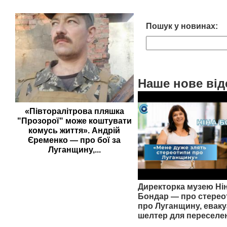
Пошук у новинах:
Наше нове від
«Півторалітрова пляшка
"Прозорої" може коштувати
комусь життя». Андрій
Єременко — про бої за
Луганщину,...
Директорка музею Ні
Бондар — про стерео
про Луганщину, еваку
шелтер для переселе