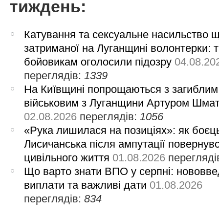
тиждень:
Катування та сексуальне насильство 
затриманої на Луганщині волонтерки: 
бойовикам оголосили підозру
04.08.20
переглядів:
1339
На Київщині попрощаються з загиблим
військовим з Луганщини Артуром Шма
02.08.2026
переглядів:
1056
«Рука лишилася на позиціях»: як боєць
Лисичанська після ампутації повернув
цивільного життя
01.08.2026
перегляді
Що варто знати ВПО у серпні: нововве
виплати та важливі дати
01.08.2026
переглядів:
834