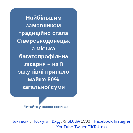
Найбільшим
замовником
традиційно стала
Сіверськодонецьк
а міська
багатопрофільна
лікарня – на її
закупівлі припало
майже 80%
загальної суми
Читайте у наших новинах
Контакти
:
Послуги
:
Вхід
: ©
SD.UA
1998 :
Facebook
Instagram
YouTube
Twitter
TikTok
rss