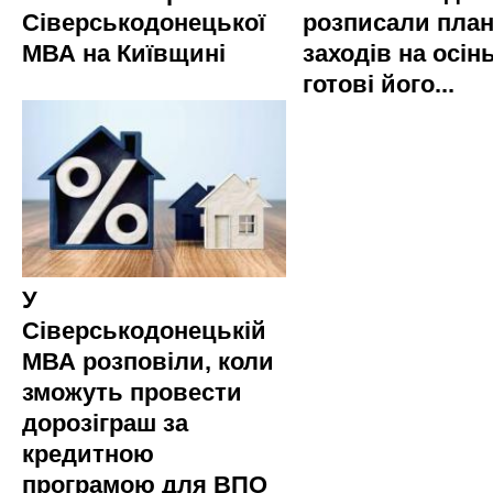
Сіверськодонецької
розписали пла
МВА на Київщині
заходів на осінь
готові його...
У
Сіверськодонецькій
МВА розповіли, коли
зможуть провести
дорозіграш за
кредитною
програмою для ВПО