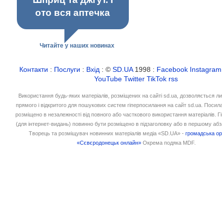
ото вся аптечка
Читайте у наших новинах
Контакти
:
Послуги
:
Вхід
: ©
SD.UA
1998 :
Facebook
Instagram
YouTube
Twitter
TikTok
rss
Використання будь-яких матеріалів, розміщених на сайті sd.ua, дозволяється л
прямого і відкритого для пошукових систем гіперпосилання на сайт sd.ua. Посил
розміщено в незалежності від повного або часткового використання матеріалів. 
(для інтернет-видань) повинно бути розміщено в підзаголовку або в першому абз
Творець та розміщувач новинних матеріалів медіа «SD.UA» -
громадська ор
«Сєвєродонецьк онлайн»
Окрема подяка MDF.