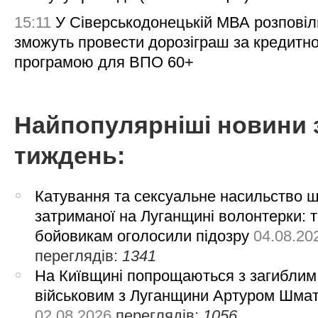
15:11
У Сіверськодонецькій МВА розповіл
зможуть провести дорозіграш за кредитн
програмою для ВПО 60+
Найпопулярніші новини 
тиждень:
Катування та сексуальне насильство 
затриманої на Луганщині волонтерки: 
бойовикам оголосили підозру
04.08.20
переглядів:
1341
На Київщині попрощаються з загиблим
військовим з Луганщини Артуром Шма
02.08.2026
переглядів:
1056