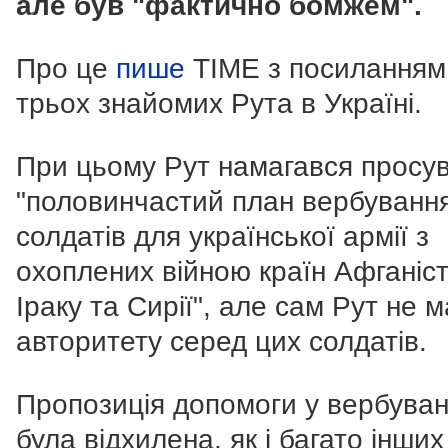
але був "фактично бомжем".
Про це
пише
TIME з посиланням
трьох знайомих Рута в Україні.
При цьому Рут намагався просу
"половинчастий план вербуванн
солдатів для української армії з
охоплених війною країн Афганіст
Іраку та Сирії", але сам Рут не 
авторитету серед цих солдатів.
Пропозиція допомоги у вербуван
була відхилена, як і багато інших