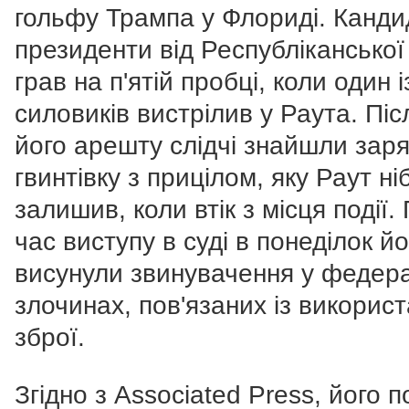
гольфу Трампа у Флориді. Канди
президенти від Республіканської 
грав на п'ятій пробці, коли один і
силовиків вистрілив у Раута. Піс
його арешту слідчі знайшли зар
гвинтівку з прицілом, яку Раут ні
залишив, коли втік з місця події. 
час виступу в суді в понеділок й
висунули звинувачення у федер
злочинах, пов'язаних із викорис
зброї.
Згідно з Associated Press, його 