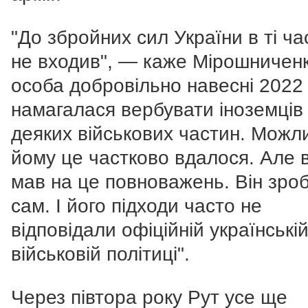
"До збройних сил України в ті ча
не входив", — каже Мірошниченк
особа добровільно навесні 2022
намагалася вербувати іноземців
деяких військових частин. Можл
йому це частково вдалося. Але в
мав на це повноважень. Він зро
сам. І його підходи часто не
відповідали офіційній українські
військовій політиці".
Через півтора року Рут усе ще