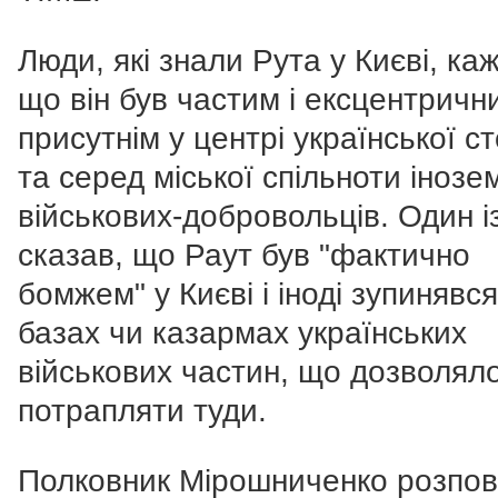
Люди, які знали Рута у Києві, каж
що він був частим і ексцентричн
присутнім у центрі української с
та серед міської спільноти інозе
військових-добровольців. Один і
сказав, що Раут був "фактично
бомжем" у Києві і іноді зупинявся
базах чи казармах українських
військових частин, що дозволял
потрапляти туди.
Полковник Мірошниченко розпові