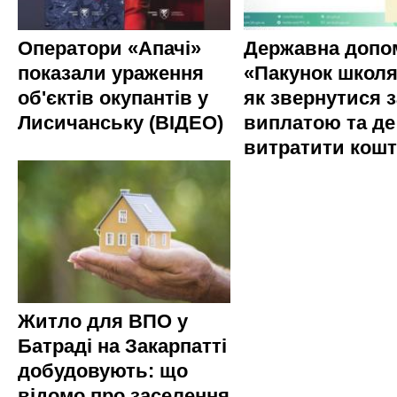
Оператори «Апачі»
Державна допо
показали ураження
«Пакунок школя
об'єктів окупантів у
як звернутися з
Лисичанську (ВІДЕО)
виплатою та де
витратити кош
Житло для ВПО у
Батраді на Закарпатті
добудовують: що
відомо про заселення