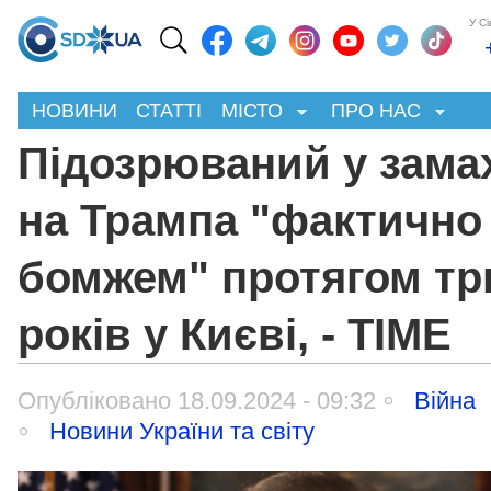
У С
НОВИНИ
СТАТТІ
МІСТО
ПРО НАС
Підозрюваний у зама
на Трампа "фактично
бомжем" протягом тр
років у Києві, - TIME
Опубліковано 18.09.2024 - 09:32
Війна
Новини України та світу