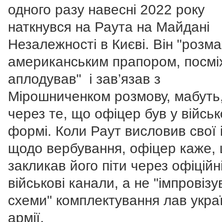
одного разу навесні 2022 року
наткнувся на Раута на Майдані
Незалежності в Києві. Він "розм
американським прапором, посмі
аплодував" і зав’язав з
Мірошниченком розмову, мабуть
через те, що офіцер був у військ
формі. Коли Раут висловив свої 
щодо вербування, офіцер каже,
закликав його піти через офіційн
військові канали, а не "імпровізу
схеми" комплектування лав украї
армії.