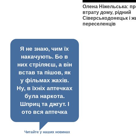
Олена Ніжельська: пр
втрату дому, рідний
Сіверськодонецьк і ж
переселенців
Я не знаю, чим їх
накачують. Бо в
них стріляєш, а він
встав та пішов, як
у фільмах жахів.
Ну, в їхніх аптечках
була наркота.
Шприц та джгут. І
ото вся аптечка
Читайте у наших новинах