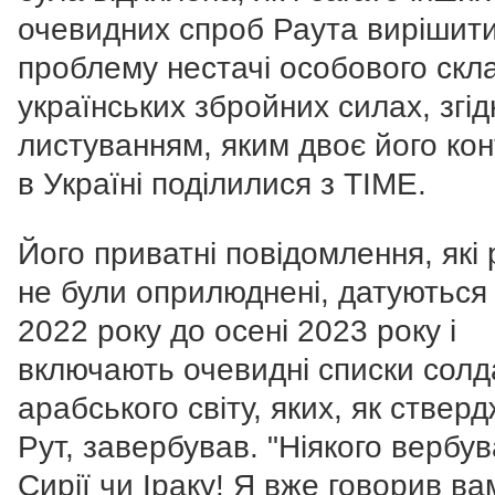
очевидних спроб Раута вирішит
проблему нестачі особового скл
українських збройних силах, згід
листуванням, яким двоє його кон
в Україні поділилися з TIME.
Його приватні повідомлення, які
не були оприлюднені, датуються
2022 року до осені 2023 року і
включають очевидні списки солда
арабського світу, яких, як ствер
Рут, завербував. "Ніякого вербув
Сирії чи Іраку! Я вже говорив ва