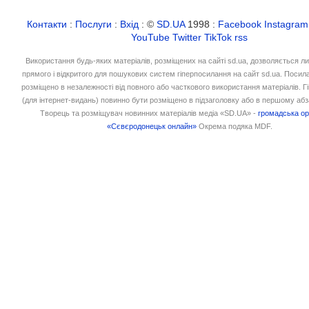
Контакти
:
Послуги
:
Вхід
: ©
SD.UA
1998 :
Facebook
Instagram
YouTube
Twitter
TikTok
rss
Використання будь-яких матеріалів, розміщених на сайті sd.ua, дозволяється л
прямого і відкритого для пошукових систем гіперпосилання на сайт sd.ua. Посил
розміщено в незалежності від повного або часткового використання матеріалів. 
(для інтернет-видань) повинно бути розміщено в підзаголовку або в першому абз
Творець та розміщувач новинних матеріалів медіа «SD.UA» -
громадська ор
«Сєвєродонецьк онлайн»
Окрема подяка MDF.