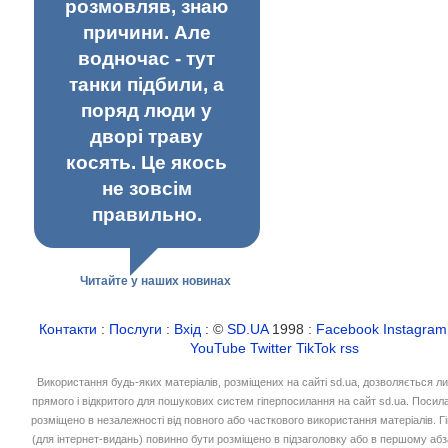
розмовляв, знаю
причини. Але
водночас - тут
танки підбили, а
поряд люди у
дворі траву
косять. Це якось
не зовсім
правильно.
Читайте у наших новинах
Контакти
:
Послуги
:
Вхід
: ©
SD.UA
1998 :
Facebook
Instagram
YouTube
Twitter
TikTok
rss
Використання будь-яких матеріалів, розміщених на сайті sd.ua, дозволяється л
прямого і відкритого для пошукових систем гіперпосилання на сайт sd.ua. Посил
розміщено в незалежності від повного або часткового використання матеріалів. 
(для інтернет-видань) повинно бути розміщено в підзаголовку або в першому абз