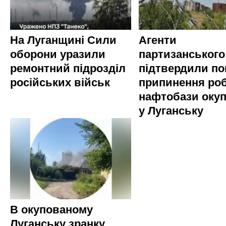
На Луганщині Сили
Агенти
оборони уразили
партизанського
ремонтний підрозділ
підтвердили по
російських військ
припинення ро
нафтобази окуп
у Луганську
В окупованому
Луганську зранку