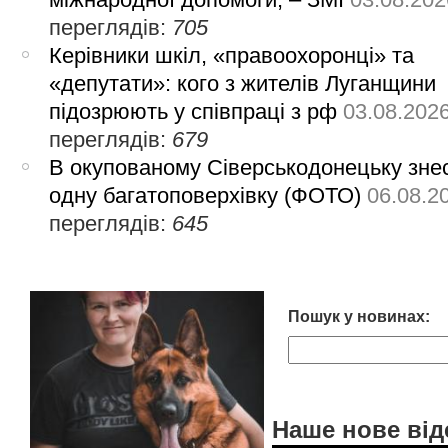
переглядів:
705
Керівники шкіл, «правоохоронці» та
«депутати»: кого з жителів Луганщини
підозрюють у співпраці з рф
03.08.202
переглядів:
679
В окупованому Сіверськодонецьку зне
одну багатоповерхівку (ФОТО)
06.08.2
переглядів:
645
Пошук у новинах:
Наше нове від