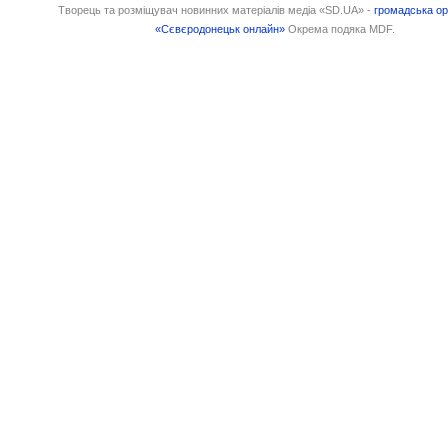
Творець та розміщувач новинних матеріалів медіа «SD.UA» -
громадська ор
«Сєвєродонецьк онлайн»
Окрема подяка MDF.