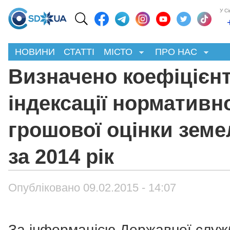
У С
НОВИНИ
СТАТТІ
МІСТО
ПРО НАС
Визначено коефіцієн
індексації нормативн
грошової оцінки земе
за 2014 рік
Опубліковано 09.02.2015 - 14:07
За інформацією Державної служ