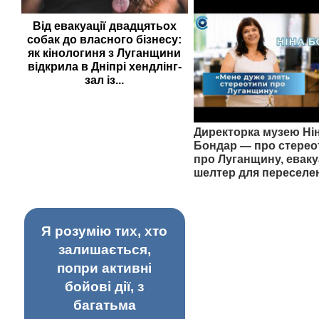
Від евакуації двадцятьох
собак до власного бізнесу:
як кінологиня з Луганщини
відкрила в Дніпрі хендлінг-
зал із...
Директорка музею Ні
Бондар — про стерео
про Луганщину, еваку
шелтер для переселе
Я розумію тих, хто
залишається,
попри активні
бойові дії, з
багатьма