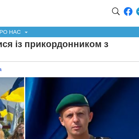
РО НАС
ися із прикордонником з
а