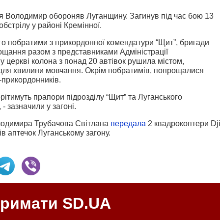
я Володимир обороняв Луганщину. Загинув під час бою 13
обстрілу у районі Кремінної.
го побратими з прикордонної комендатури “Щит”, бригади
прощання разом з представниками Адміністрації
 церкві колона з понад 20 автівок рушила містом,
для хвилини мовчання. Окрім побратимів, попрощалися
в-прикордонників.
ітимуть прапори підрозділу “Щит” та Луганського
- зазначили у загоні.
лодимира Трубачова Світлана
передала
2 квадрокоптери Dj
тів аптечок Луганському загону.
тримати SD.UA