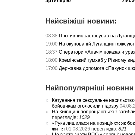
артилерію
Лиси
Найсвіжіші новини:
08:38
Противник застосував на Луганщи
19:00
На окупованій Луганщині фіксуют
18:37
Оператори «Апачі» показали ураж
18:00
Кремінський гумхаб у Рівному ви
17:00
Державна допомога «Пакунок школ
Найпопулярніші новини 
Катування та сексуальне насильство
бойовикам оголосили підозру
04.08.
На Київщині попрощаються з загибл
переглядів:
1029
«Рука лишилася на позиціях»: як боє
життя
01.08.2026
переглядів:
821
Що варто знати ВПО у серпні: новов