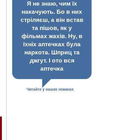
Я не знаю, чим їх
накачують. Бо в них
стріляєш, а він встав
та пішов, як у
фільмах жахів. Ну, в
їхніх аптечках була
наркота. Шприц та
джгут. І ото вся
аптечка
i
Читайте у наших новинах