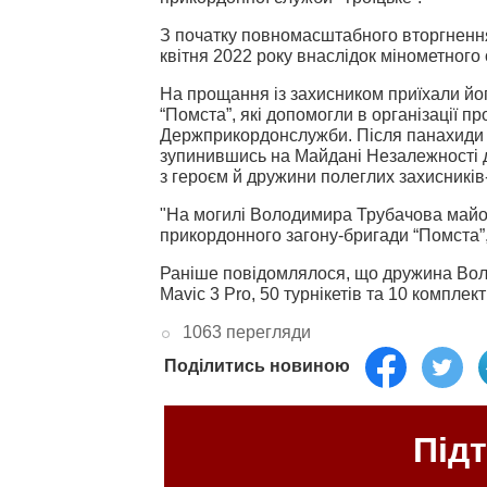
З початку повномасштабного вторгненн
квітня 2022 року внаслідок мінометного 
На прощання із захисником приїхали йо
“Помста”, які допомогли в організації 
Держприкордонслужби. Після панахиди у
зупинившись на Майдані Незалежності 
з героєм й дружини полеглих захисникі
"На могилі Володимира Трубачова майор
прикордонного загону-бригади “Помста”, 
Раніше повідомлялося, що дружина Во
Mavic 3 Pro, 50 турнікетів та 10 комплек
1063 перегляди
Поділитись новиною
Під