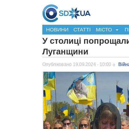
НОВИНИ
СТАТТІ
МІСТО
П
У столиці попрощал
Луганщини
Опубліковано 19.09.2024 - 10:00
Війн