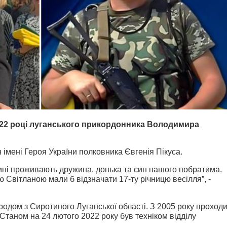
022 році луганського прикордонника Володимира
 імені Героя України полковника Євгенія Пікуса.
нині проживають дружина, донька та син нашого побратима.
Світланою мали б відзначати 17-ту річницю весілля”, -
дом з Сиротиного Луганської області. З 2005 року проход
 Станом на 24 лютого 2022 року був техніком відділу