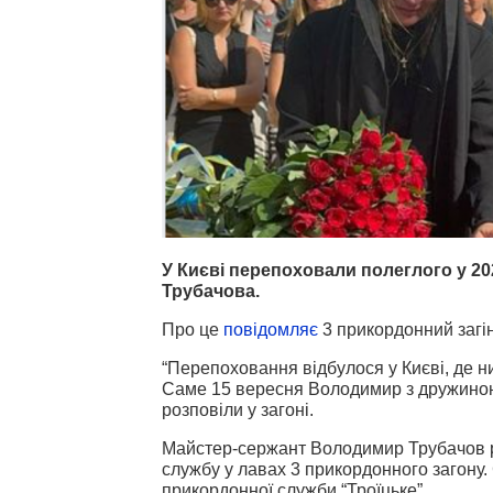
У Києві перепоховали полеглого у 2
Трубачова.
Про це
повідомляє
3 прикордонний загін
“Перепоховання відбулося у Києві, де 
Саме 15 вересня Володимир з дружиною 
розповіли у загоні.
Майстер-сержант Володимир Трубачов ро
службу у лавах 3 прикордонного загону.
прикордонної служби “Троїцьке”.