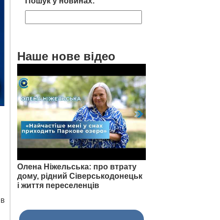
Пошук у новинах:
Наше нове відео
Олена Ніжельська: про втрату
дому, рідний Сіверськодонецьк
і життя переселенців
ив