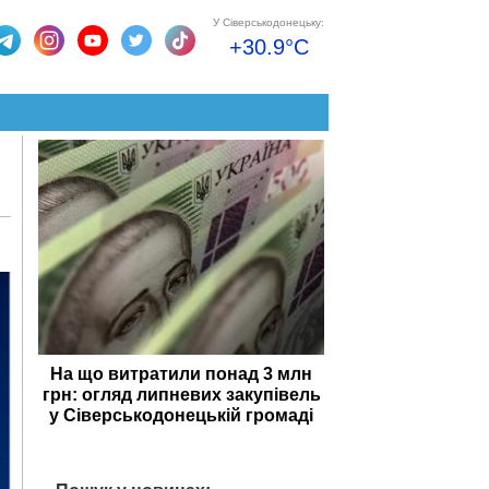
У Сіверськодонецьку:
+30.9°C
На що витратили понад 3 млн
грн: огляд липневих закупівель
у Сіверськодонецькій громаді