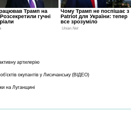
активну артилерію
б'єктів окупантів у Лисичанську (ВІДЕО)
ки на Луганщині