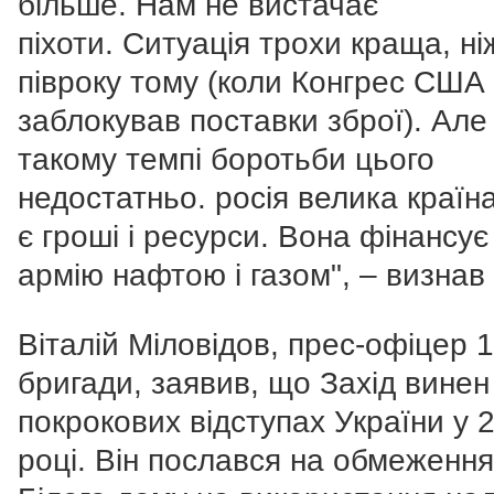
більше. Нам не вистачає
піхоти.
Ситуація трохи краща, ні
півроку тому (коли Конгрес США
заблокував поставки зброї). Але
такому темпі боротьби цього
недостатньо. росія велика країна
є гроші і ресурси. Вона фінансу
армію нафтою і газом
", – визнав 
Віталій Міловідов, прес-офіцер 1
бригади, заявив, що Захід винен
покрокових відступах України у 
році. Він послався на обмеження