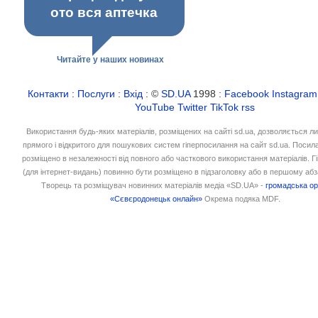
ото вся аптечка
Читайте у наших новинах
Контакти
:
Послуги
:
Вхід
: ©
SD.UA
1998 :
Facebook
Instagram
YouTube
Twitter
TikTok
rss
Використання будь-яких матеріалів, розміщених на сайті sd.ua, дозволяється л
прямого і відкритого для пошукових систем гіперпосилання на сайт sd.ua. Посил
розміщено в незалежності від повного або часткового використання матеріалів. 
(для інтернет-видань) повинно бути розміщено в підзаголовку або в першому абз
Творець та розміщувач новинних матеріалів медіа «SD.UA» -
громадська ор
«Сєвєродонецьк онлайн»
Окрема подяка MDF.