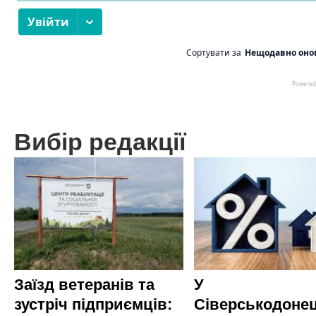
Вибір редакції
Заїзд ветеранів та
У
зустріч підприємців:
Сіверськодонец