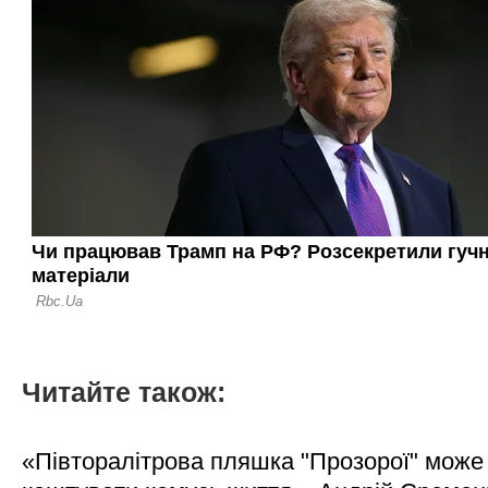
Читайте також:
«Півторалітрова пляшка "Прозорої" може