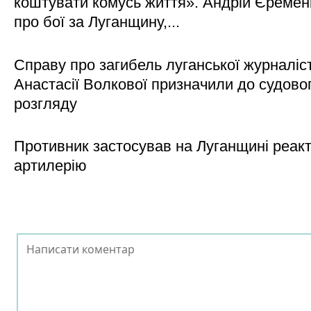
коштувати комусь життя». Андрій Єреме
про бої за Луганщину,...
Справу про загибель луганської журналіс
Анастасії Волкової призначили до судово
розгляду
Противник застосував на Луганщині реак
артилерію