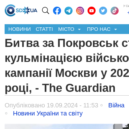
У С
НОВИНИ
СТАТТІ
МІСТО
ПРО НАС
Битва за Покровськ с
кульмінацією військо
кампанії Москви у 20
році, - The Guardian
Опубліковано 19.09.2024 - 11:53
Війна
Новини України та світу