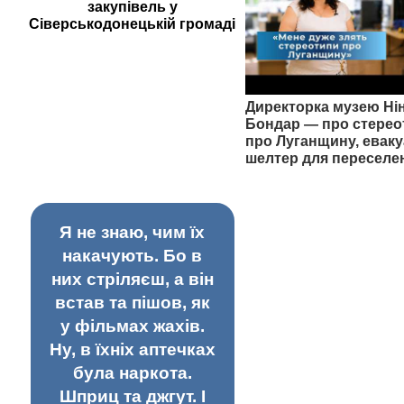
закупівель у
Сіверськодонецькій громаді
Директорка музею Ні
Бондар — про стерео
про Луганщину, еваку
шелтер для переселе
Я не знаю, чим їх
накачують. Бо в
них стріляєш, а він
встав та пішов, як
у фільмах жахів.
Ну, в їхніх аптечках
була наркота.
Шприц та джгут. І