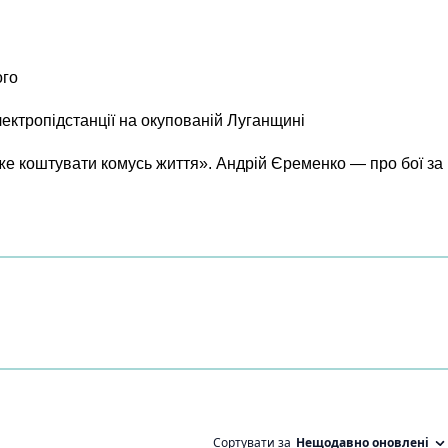
ого
лектропідстанції на окупованій Луганщині
же коштувати комусь життя». Андрій Єременко — про бої за