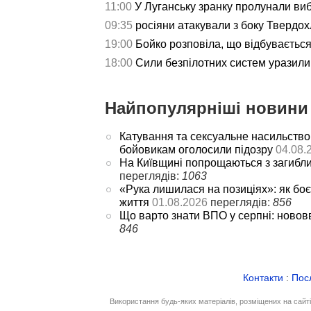
11:00
У Луганську зранку пролунали ви
09:35
росіяни атакували з боку Твердох
19:00
Бойко розповіла, що відбуваєтьс
18:00
Сили безпілотних систем уразили 
Найпопулярніші новини 
Катування та сексуальне насильство
бойовикам оголосили підозру
04.08.
На Київщині попрощаються з загибл
переглядів:
1063
«Рука лишилася на позиціях»: як боє
життя
01.08.2026
переглядів:
856
Що варто знати ВПО у серпні: новов
846
Контакти
:
Пос
Використання будь-яких матеріалів, розміщених на сайт