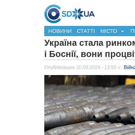
НОВИНИ
СТАТТІ
МІСТО
П
Україна стала ринком
і Боснії, вони процв
Опубліковано 20.09.2024 - 13:50
Війн