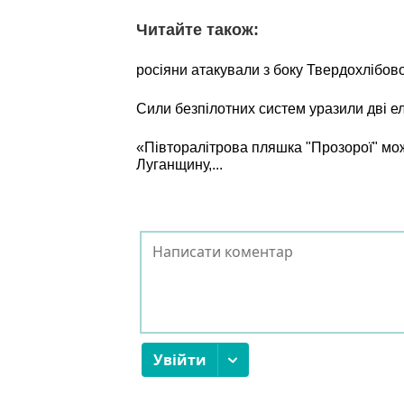
Читайте також:
росіяни атакували з боку Твердохлібов
Сили безпілотних систем уразили дві е
«Півторалітрова пляшка "Прозорої" мо
Луганщину,...