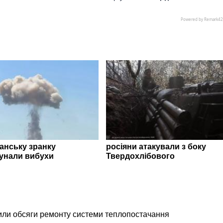
ганську зранку
росіяни атакували з боку
унали вибухи
Твердохлібового
ли обсяги ремонту системи теплопостачання