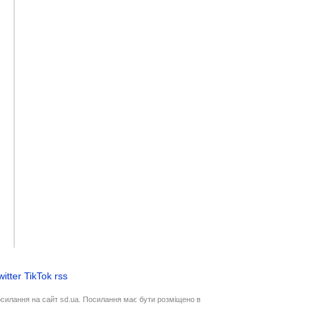
witter
TikTok
rss
осилання на сайт sd.ua. Посилання має бути розміщено в