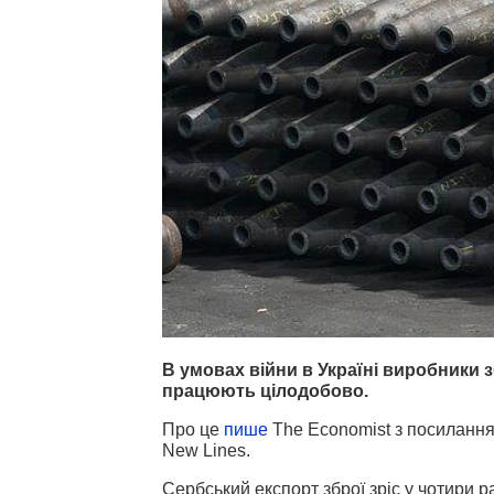
В умовах війни в Україні виробники 
працюють цілодобово.
Про це
пише
The Economist з посиланням
New Lines.
Сербський експорт зброї зріс у чотири р