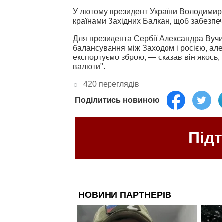
У лютому президент України Володимир 
країнами Західних Балкан, щоб забезпе
Для президента Сербії Александра Вучич
балансування між Заходом і росією, ал
експортуємо зброю, — сказав він якось,
валюти".
420 переглядів
Поділитись новиною
Під