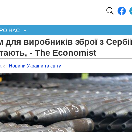
РО НАС
 для виробників зброї з Сербі
ітають, - The Economist
а
Новини України та світу