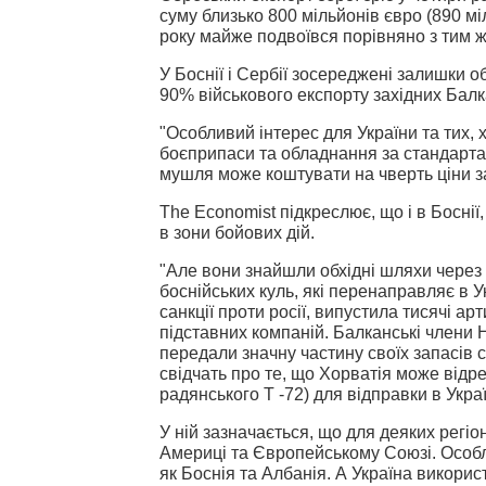
суму близько 800 мільйонів євро (890 мі
року майже подвоївся порівняно з тим ж
У Боснії і Сербії зосереджені залишки 
90% військового експорту західних Балк
"Особливий інтерес для України та тих, х
боєприпаси та обладнання за стандарта
мушля може коштувати на чверть ціни за
The Economist підкреслює, що і в Боснії,
в зони бойових дій.
"Але вони знайшли обхідні шляхи через 
боснійських куль, які перенаправляє в 
санкції проти росії, випустила тисячі ар
підставних компаній. Балканські члени
передали значну частину своїх запасів 
свідчать про те, що Хорватія може відр
радянського Т -72) для відправки в Україн
У ній зазначається, що для деяких регі
Америці та Європейському Союзі. Особли
як Боснія та Албанія. А Україна викорис