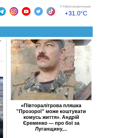
У Сіверськодонецьку:
+31.0°C
ї
«Півторалітрова пляшка
"Прозорої" може коштувати
комусь життя». Андрій
Єременко — про бої за
Луганщину,...