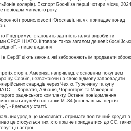
льйонів доларів). Експорт Боснії за перші чотири місяці 202
е періодом минулого року.
оборонної промисловості Югославії, на які припадає понад
ан.
то її підтримує, становить здатність галузі виробляти
ми СРСР і НАТО. Її товари також загалом дешеві: боснійськ
хідної", - пише видання.
 і в Сербії діють закони, які забороняють їм продавати збро
третіх сторін. Америка, наприклад, є основним покупцем
Україну. Сербія, незважаючи на свою відмову запровадити
тилерійських снарядів через Чехію, Туреччину та купу
 НАТО — Хорватія, Албанія, Чорногорія та Македонія —
старого радянського комплекту. Останні повідомлення
емонтувати кувейтські танки М -84 (югославська версія
у", - йдеться у статті.
ональних урядів це можливість отримати політичний кредит в
во це стосується тих, хто прагне приєднатися до ЄС, таки
товує ці настрої.