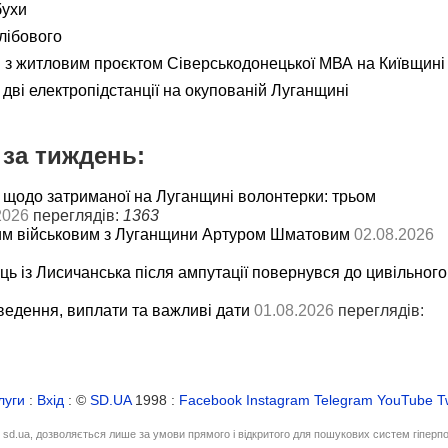
бухи
лібового
я з житловим проєктом Сіверськодонецької МВА на Київщині
дві електропідстанції на окупованій Луганщині
за тиждень:
 щодо затриманої на Луганщині волонтерки: трьом
2026
переглядів:
1363
им військовим з Луганщини Артуром Шматовим
02.08.2026
ць із Лисичанська після ампутації повернувся до цивільного
ведення, виплати та важливі дати
01.08.2026
переглядів:
луги
:
Вхід
: ©
SD.UA
1998 :
Facebook
Instagram
Telegram
YouTube
T
і sd.ua, дозволяється лише за умови прямого і відкритого для пошукових систем гіперп