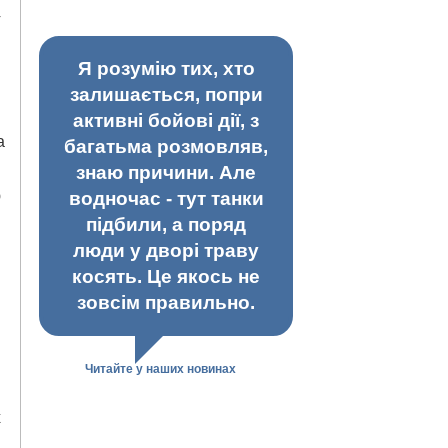
4
Я розумію тих, хто
залишається, попри
активні бойові дії, з
а
багатьма розмовляв,
знаю причини. Але
ю
водночас - тут танки
підбили, а поряд
люди у дворі траву
косять. Це якось не
зовсім правильно.
Читайте у наших новинах
х