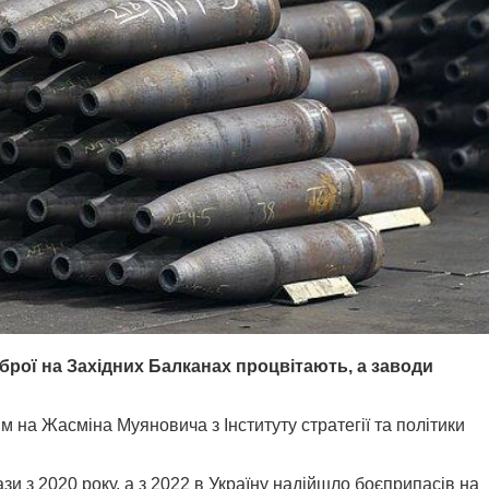
зброї на Західних Балканах процвітають, а заводи
 на Жасміна Муяновича з Інституту стратегії та політики
ази з 2020 року, а з 2022 в Україну надійшло боєприпасів на