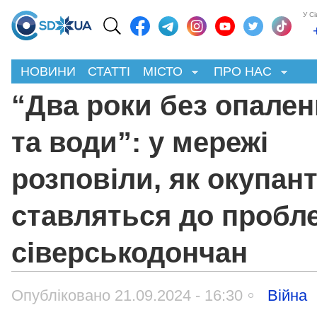
У С
НОВИНИ
СТАТТІ
МІСТО
ПРО НАС
“Два роки без опален
та води”: у мережі
розповіли, як окупан
ставляться до пробл
сіверськодончан
Опубліковано 21.09.2024 - 16:30
Війна