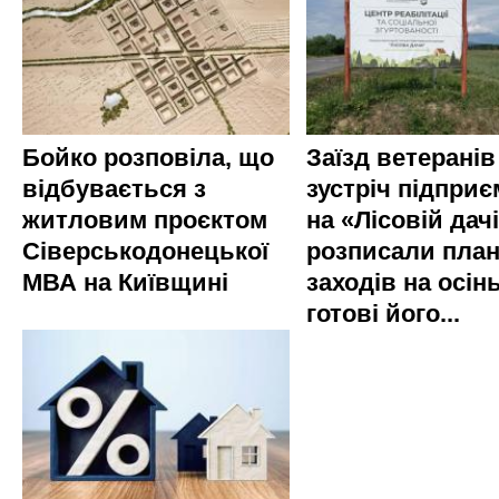
Бойко розповіла, що
Заїзд ветеранів
відбувається з
зустріч підприє
житловим проєктом
на «Лісовій дач
Сіверськодонецької
розписали пла
МВА на Київщині
заходів на осінь
готові його...