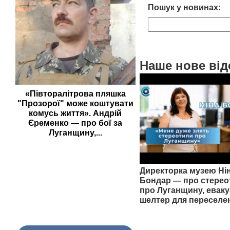
Пошук у новинах:
Наше нове від
«Півторалітрова пляшка
"Прозорої" може коштувати
комусь життя». Андрій
Єременко — про бої за
Луганщину,...
Директорка музею Ні
Бондар — про стерео
про Луганщину, еваку
шелтер для переселе