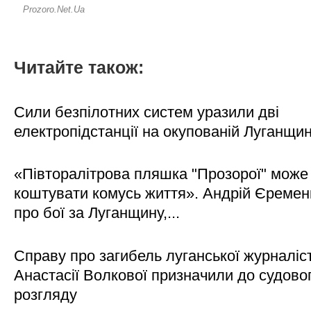
Читайте також:
Сили безпілотних систем уразили дві
електропідстанції на окупованій Луганщи
«Півторалітрова пляшка "Прозорої" може
коштувати комусь життя». Андрій Єреме
про бої за Луганщину,...
Справу про загибель луганської журналіс
Анастасії Волкової призначили до судово
розгляду