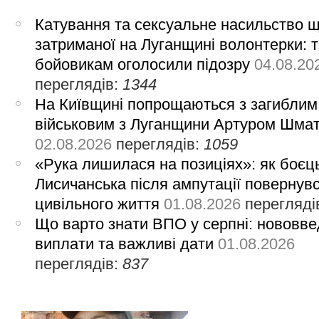
Катування та сексуальне насильство 
затриманої на Луганщині волонтерки: 
бойовикам оголосили підозру
04.08.20
переглядів:
1344
На Київщині попрощаються з загиблим
військовим з Луганщини Артуром Шма
02.08.2026
переглядів:
1059
«Рука лишилася на позиціях»: як боєць
Лисичанська після ампутації повернув
цивільного життя
01.08.2026
перегляді
Що варто знати ВПО у серпні: нововве
виплати та важливі дати
01.08.2026
переглядів:
837