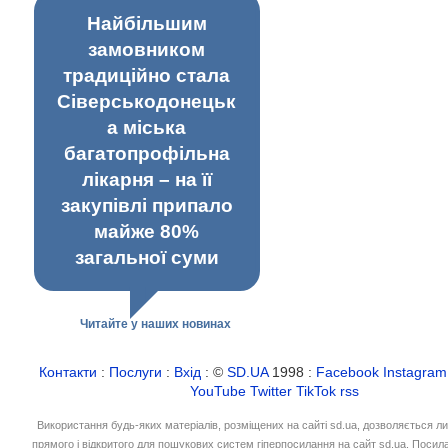
Найбільшим
замовником
традиційно стала
Сіверськодонецьк
а міська
багатопрофільна
лікарня – на її
закупівлі припало
майже 80%
загальної суми
Читайте у наших новинах
Контакти
:
Послуги
:
Вхід
: ©
SD.UA
1998 :
Facebook
Instagram
YouTube
Twitter
TikTok
rss
Використання будь-яких матеріалів, розміщених на сайті sd.ua, дозволяється л
прямого і відкритого для пошукових систем гіперпосилання на сайт sd.ua. Посил