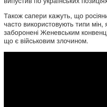
випустив по українських позиціях
Також сапери кажуть, що росіян
часто використовують типи мін, я
заборонені Женевським конвенц
що є військовим злочином.