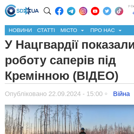
У С
НОВИНИ
СТАТТІ
МІСТО
ПРО НАС
У Нацгвардії показал
роботу саперів під
Кремінною (ВІДЕО)
Опубліковано 22.09.2024 - 15:00
Війна