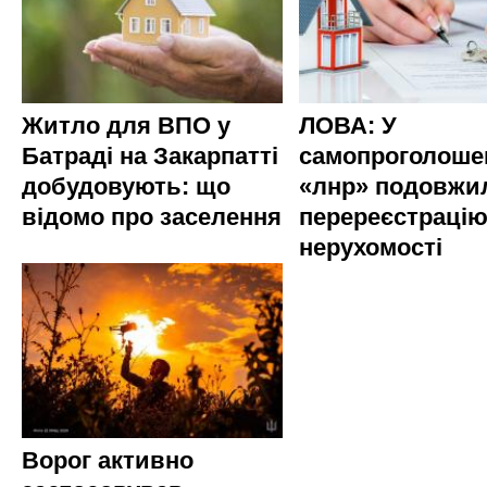
Житло для ВПО у
ЛОВА: У
Батраді на Закарпатті
самопроголоше
добудовують: що
«лнр» подовжи
відомо про заселення
перереєстраці
нерухомості
Ворог активно