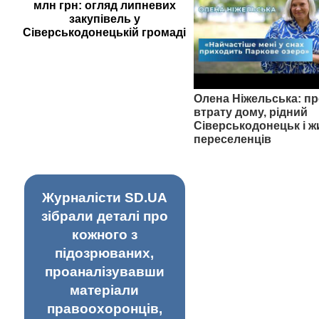
млн грн: огляд липневих
закупівель у
Сіверськодонецькій громаді
Олена Ніжельська: пр
втрату дому, рідний
Сіверськодонецьк і ж
переселенців
Журналісти SD.UA
зібрали деталі про
кожного з
підозрюваних,
проаналізувавши
матеріали
правоохоронців,