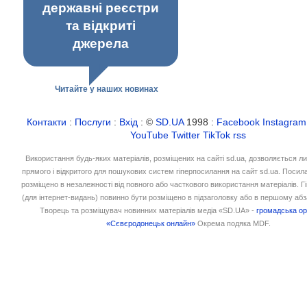
державні реєстри
та відкриті
джерела
Читайте у наших новинах
Контакти
:
Послуги
:
Вхід
: ©
SD.UA
1998 :
Facebook
Instagram
YouTube
Twitter
TikTok
rss
Використання будь-яких матеріалів, розміщених на сайті sd.ua, дозволяється л
прямого і відкритого для пошукових систем гіперпосилання на сайт sd.ua. Посил
розміщено в незалежності від повного або часткового використання матеріалів. 
(для інтернет-видань) повинно бути розміщено в підзаголовку або в першому абз
Творець та розміщувач новинних матеріалів медіа «SD.UA» -
громадська ор
«Сєвєродонецьк онлайн»
Окрема подяка MDF.