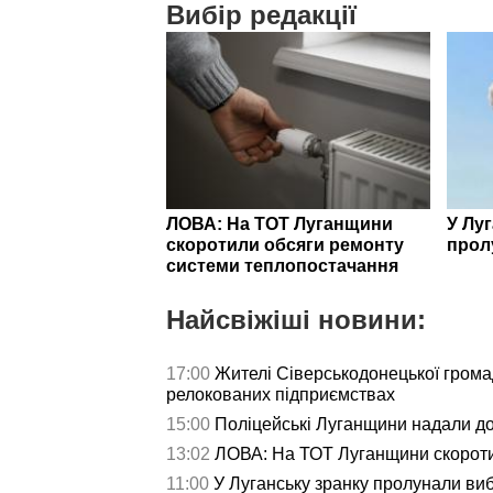
Вибір редакції
ЛОВА: На ТОТ Луганщини
У Лу
скоротили обсяги ремонту
прол
системи теплопостачання
Найсвіжіші новини:
17:00
Жителі Сіверськодонецької гром
релокованих підприємствах
15:00
Поліцейські Луганщини надали д
13:02
ЛОВА: На ТОТ Луганщини скороти
11:00
У Луганську зранку пролунали ви