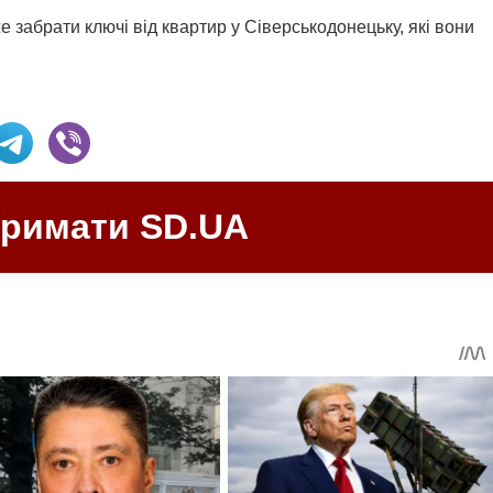
же забрати ключі від квартир у Сіверськодонецьку, які вони
тримати SD.UA