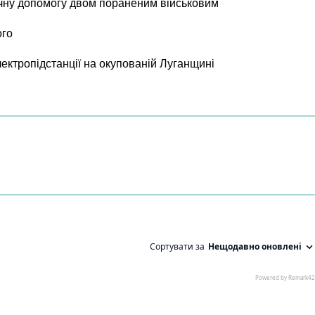
чну допомогу двом пораненим військовим
ого
лектропідстанції на окупованій Луганщині