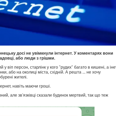
ецьку досі не увімкнули інтернет. У коментарях вони
адовці, або люди з грішми.
ий у віп персон, старлінк у кого "рудих" багато в кишені, а іне
ки, або на околиці міста, східній. А решта ... не хочу
бурені жителі.
тернет, навіть маючи гроші.
рний, але зв'язківці сказали будинок мертвий, так що теж