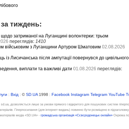
лібового
за тиждень:
 щодо затриманої на Луганщині волонтерки: трьом
2026
переглядів:
1410
им військовим з Луганщини Артуром Шматовим
02.08.2026
ць із Лисичанська після ампутації повернувся до цивільного
ведення, виплати та важливі дати
01.08.2026
переглядів:
луги
:
Вхід
: ©
SD.UA
1998 :
Facebook
Instagram
Telegram
YouTube
T
і sd.ua, дозволяється лише за умови прямого і відкритого для пошукових систем гіперп
атеріалів. Гіперпосилання (для інтернет-видань) повинно бути розміщено в підзаголовк
матеріалів медіа «SD.UA» -
громадська організація «Сєвєродонецьк онлайн»
Окрема по