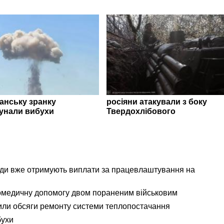
ганську зранку
росіяни атакували з боку
унали вибухи
Твердохлібового
ади вже отримують виплати за працевлаштування на
омедичну допомогу двом пораненим військовим
ли обсяги ремонту системи теплопостачання
бухи