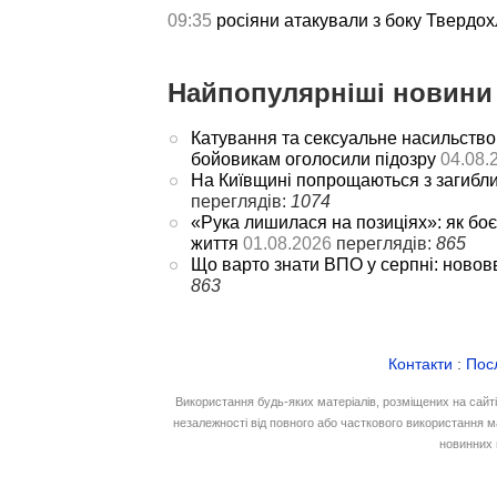
09:35
росіяни атакували з боку Твердох
Найпопулярніші новини 
Катування та сексуальне насильство
бойовикам оголосили підозру
04.08.
На Київщині попрощаються з загибл
переглядів:
1074
«Рука лишилася на позиціях»: як боє
життя
01.08.2026
переглядів:
865
Що варто знати ВПО у серпні: новов
863
Контакти
:
Пос
Використання будь-яких матеріалів, розміщених на сайт
незалежності від повного або часткового використання м
новинних 