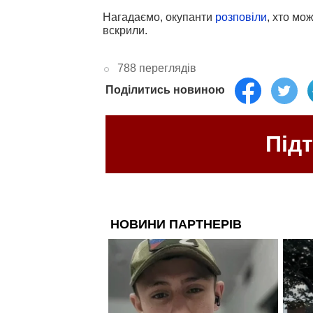
Нагадаємо, окупанти
розповіли
, хто мо
вскрили.
788 переглядів
Поділитись новиною
Під