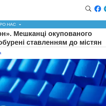
РО НАС
сон». Мешканці окупованого
обурені ставленням до містян
а