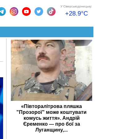
У Сіверськодонецьку:
+28.9°C
«Півторалітрова пляшка
"Прозорої" може коштувати
комусь життя». Андрій
Єременко — про бої за
Луганщину,...