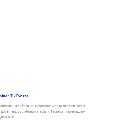
witter
TikTok
rss
осилання на сайт sd.ua. Посилання має бути розміщено в
у або в першому абзаці матеріалу. Творець та розміщувач
дяка MDF.