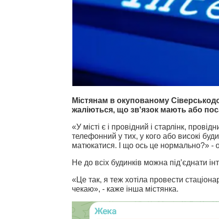
Містянам в окупованому Сіверськодон
жаліються, що зв'язок мають або пос
«У місті є і провідний і старлінк, провідн
телефонний у тих, у кого або високі будин
матюкатися. І що ось це нормально?» - о
Не до всіх будинків можна під’єднати ін
«Це так, я теж хотіла провести стаціона
чекаю», - каже інша містянка.