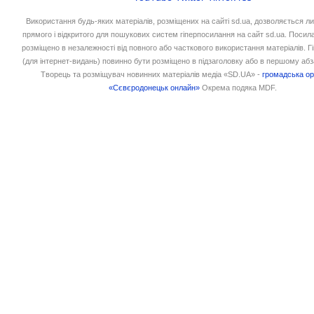
Використання будь-яких матеріалів, розміщених на сайті sd.ua, дозволяється л
прямого і відкритого для пошукових систем гіперпосилання на сайт sd.ua. Посил
розміщено в незалежності від повного або часткового використання матеріалів. 
(для інтернет-видань) повинно бути розміщено в підзаголовку або в першому абз
Творець та розміщувач новинних матеріалів медіа «SD.UA» -
громадська ор
«Сєвєродонецьк онлайн»
Окрема подяка MDF.