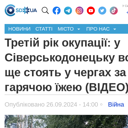
У С
НОВИНИ
СТАТТІ
МІСТО
ПРО НАС
Третій рік окупації: у
Сіверськодонецьку в
ще стоять у чергах за
гарячою їжею (ВІДЕО
Опубліковано 26.09.2024 - 14:00
Війна