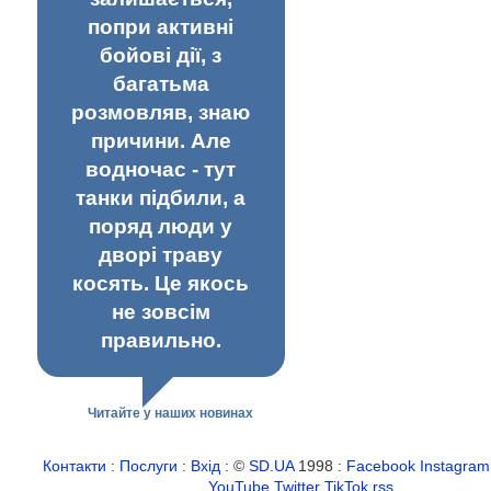
попри активні
бойові дії, з
багатьма
розмовляв, знаю
причини. Але
водночас - тут
танки підбили, а
поряд люди у
дворі траву
косять. Це якось
не зовсім
правильно.
Читайте у наших новинах
Контакти
:
Послуги
:
Вхід
: ©
SD.UA
1998 :
Facebook
Instagram
YouTube
Twitter
TikTok
rss