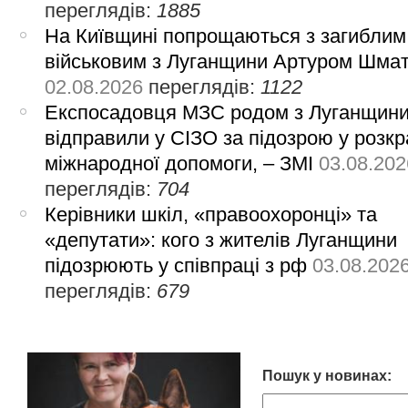
переглядів:
1885
На Київщині попрощаються з загиблим
військовим з Луганщини Артуром Шма
02.08.2026
переглядів:
1122
Експосадовця МЗС родом з Луганщин
відправили у СІЗО за підозрою у розкр
міжнародної допомоги, – ЗМІ
03.08.202
переглядів:
704
Керівники шкіл, «правоохоронці» та
«депутати»: кого з жителів Луганщини
підозрюють у співпраці з рф
03.08.202
переглядів:
679
Пошук у новинах: