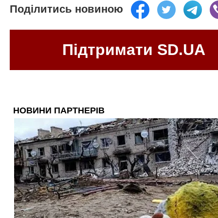
Поділитись новиною
Підтримати SD.UA