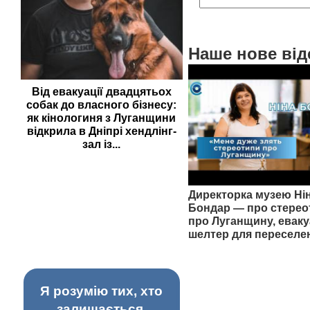
Наше нове від
Від евакуації двадцятьох
собак до власного бізнесу:
як кінологиня з Луганщини
відкрила в Дніпрі хендлінг-
зал із...
Директорка музею Ні
Бондар — про стерео
про Луганщину, еваку
шелтер для переселе
Я розумію тих, хто
залишається,