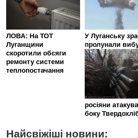
ЛОВА: На ТОТ
У Луганську зр
Луганщини
пролунали виб
скоротили обсяги
ремонту системи
теплопостачання
росіяни атакува
боку Твердохлі
Найсвіжіші новини: