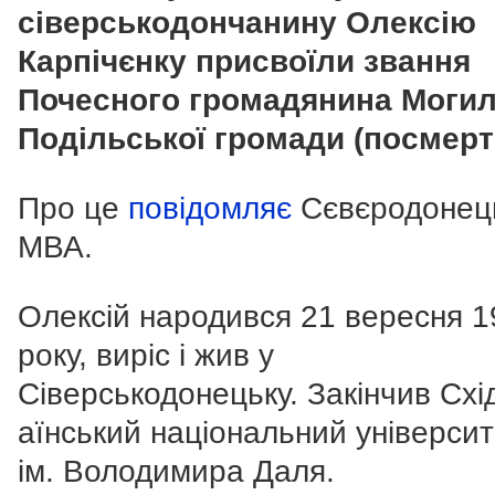
сіверськодончанину Олексію
Карпічєнку присвоїли звання
Почесного громадянина Могил
Подільської громади (посмерт
Про це
повідомляє
Сєвєродонец
МВА.
Олексій народився 21 вересня 1
року, виріс і жив у
Сіверськодонецьку. Закінчив Схі
аїнський національний університ
ім. Володимира Даля.