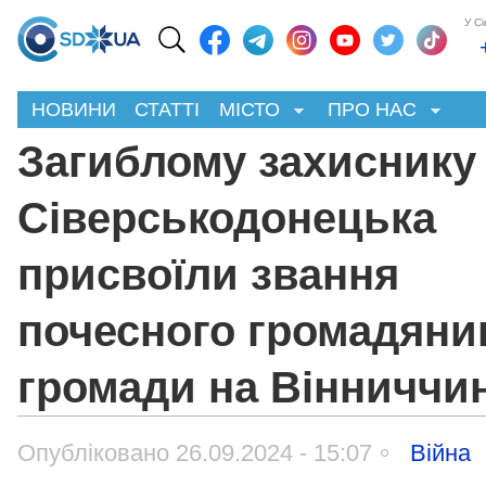
У С
НОВИНИ
СТАТТІ
МІСТО
ПРО НАС
Загиблому захиснику
Сіверськодонецька
присвоїли звання
почесного громадяни
громади на Вінниччин
Опубліковано 26.09.2024 - 15:07
Війна