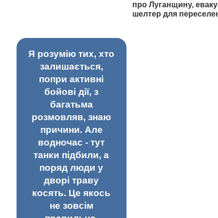
про Луганщину, еваку
шелтер для переселе
Я розумію тих, хто
залишається,
попри активні
бойові дії, з
багатьма
розмовляв, знаю
причини. Але
водночас - тут
танки підбили, а
поряд люди у
дворі траву
косять. Це якось
не зовсім