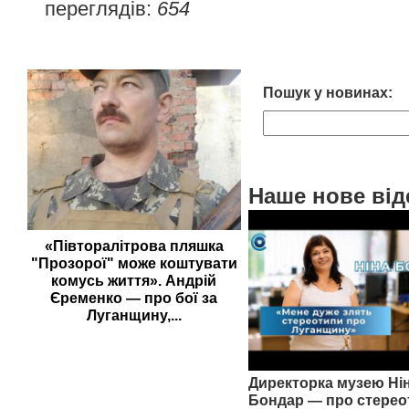
переглядів:
654
Пошук у новинах:
Наше нове від
«Півторалітрова пляшка
"Прозорої" може коштувати
комусь життя». Андрій
Єременко — про бої за
Луганщину,...
Директорка музею Ні
Бондар — про стерео