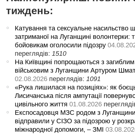
тиждень:
Катування та сексуальне насильство 
затриманої на Луганщині волонтерки: 
бойовикам оголосили підозру
04.08.20
переглядів:
1510
На Київщині попрощаються з загиблим
військовим з Луганщини Артуром Шма
02.08.2026
переглядів:
1091
«Рука лишилася на позиціях»: як боєць
Лисичанська після ампутації повернув
цивільного життя
01.08.2026
перегляді
Експосадовця МЗС родом з Луганщин
відправили у СІЗО за підозрою у розкр
міжнародної допомоги, – ЗМІ
03.08.202