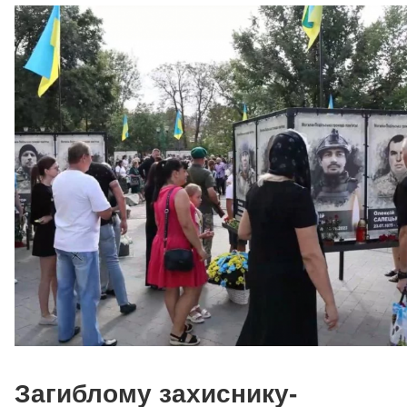
Загиблому захиснику-