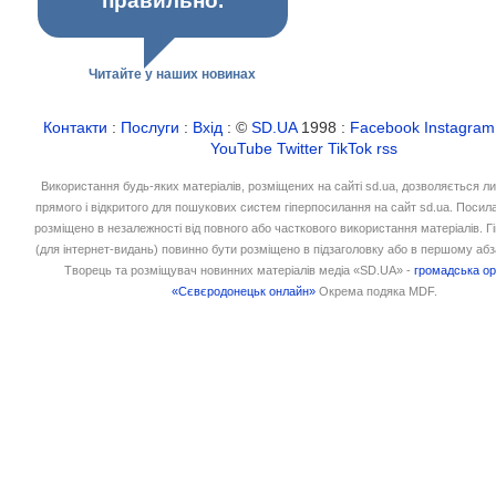
правильно.
Читайте у наших новинах
Контакти
:
Послуги
:
Вхід
: ©
SD.UA
1998 :
Facebook
Instagram
YouTube
Twitter
TikTok
rss
Використання будь-яких матеріалів, розміщених на сайті sd.ua, дозволяється л
прямого і відкритого для пошукових систем гіперпосилання на сайт sd.ua. Посил
розміщено в незалежності від повного або часткового використання матеріалів. 
(для інтернет-видань) повинно бути розміщено в підзаголовку або в першому абз
Творець та розміщувач новинних матеріалів медіа «SD.UA» -
громадська ор
«Сєвєродонецьк онлайн»
Окрема подяка MDF.