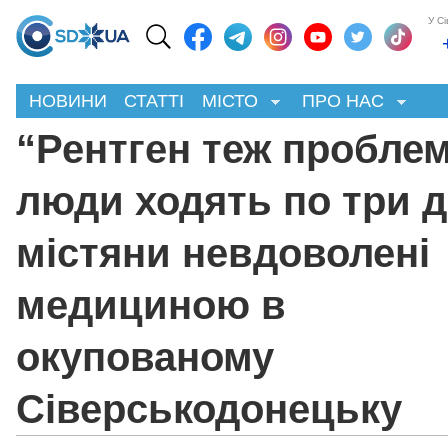
У С
НОВИНИ
СТАТТІ
МІСТО
ПРО НАС
“Рентген теж проблем
люди ходять по три д
містяни невдоволені
медициною в
окупованому
Сіверськодонецьку