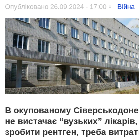
Опубліковано 26.09.2024 - 17:00
Війна
В окупованому Сіверськодоне
не вистачає “вузьких” лікарів,
зробити рентген, треба витра