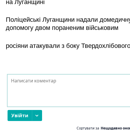
на Луганщині
Поліцейські Луганщини надали домедичн
допомогу двом пораненим військовим
росіяни атакували з боку Твердохлібовог