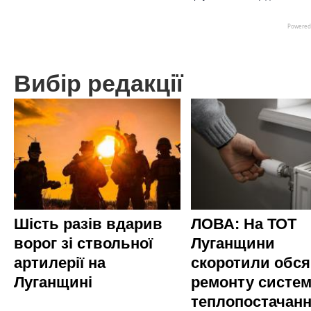
Вибір редакції
Шість разів вдарив
ЛОВА: На ТОТ
ворог зі ствольної
Луганщини
артилерії на
скоротили обся
Луганщині
ремонту систе
теплопостачан