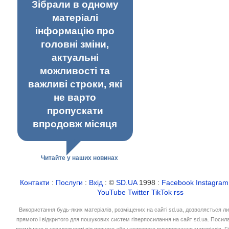
Зібрали в одному
матеріалі
інформацію про
головні зміни,
актуальні
можливості та
важливі строки, які
не варто
пропускати
впродовж місяця
Читайте у наших новинах
Контакти
:
Послуги
:
Вхід
: ©
SD.UA
1998 :
Facebook
Instagram
YouTube
Twitter
TikTok
rss
Використання будь-яких матеріалів, розміщених на сайті sd.ua, дозволяється л
прямого і відкритого для пошукових систем гіперпосилання на сайт sd.ua. Посил
розміщено в незалежності від повного або часткового використання матеріалів. 