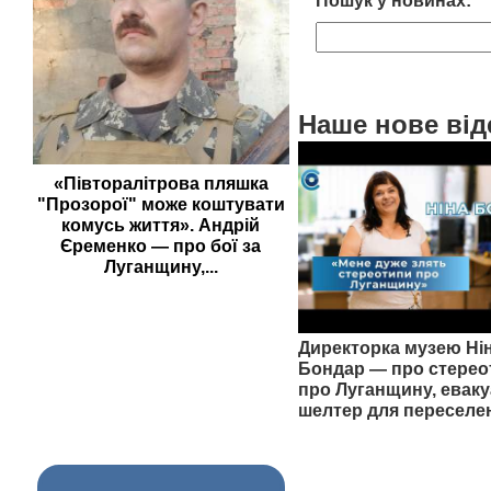
Пошук у новинах:
Наше нове від
«Півторалітрова пляшка
"Прозорої" може коштувати
комусь життя». Андрій
Єременко — про бої за
Луганщину,...
Директорка музею Ні
Бондар — про стерео
про Луганщину, еваку
шелтер для переселе