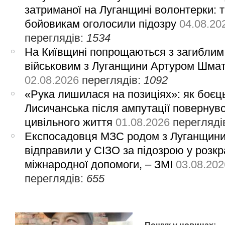
затриманої на Луганщині волонтерки: 
бойовикам оголосили підозру
04.08.20
переглядів:
1534
На Київщині попрощаються з загиблим
військовим з Луганщини Артуром Шма
02.08.2026
переглядів:
1092
«Рука лишилася на позиціях»: як боєць
Лисичанська після ампутації повернув
цивільного життя
01.08.2026
перегляді
Експосадовця МЗС родом з Луганщин
відправили у СІЗО за підозрою у розкр
міжнародної допомоги, – ЗМІ
03.08.202
переглядів:
655