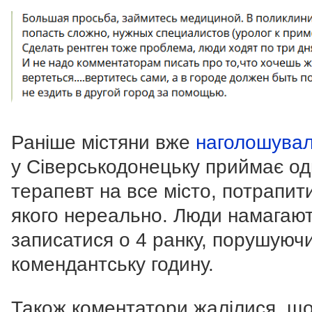
Раніше містяни вже
наголошува
у Сіверськодонецьку приймає о
терапевт на все місто, потрапит
якого нереально. Люди намагаю
записатися о 4 ранку, порушуюч
комендантську годину.
Також коментатори жалілися, що