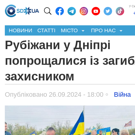
У С
НОВИНИ
СТАТТІ
МІСТО
ПРО НАС
Рубіжани у Дніпрі
попрощалися із заги
захисником
Опубліковано 26.09.2024 - 18:00
Війна