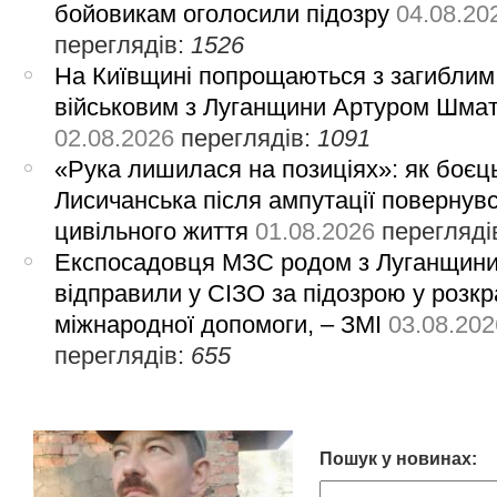
бойовикам оголосили підозру
04.08.20
переглядів:
1526
На Київщині попрощаються з загиблим
військовим з Луганщини Артуром Шма
02.08.2026
переглядів:
1091
«Рука лишилася на позиціях»: як боєць
Лисичанська після ампутації повернув
цивільного життя
01.08.2026
перегляді
Експосадовця МЗС родом з Луганщин
відправили у СІЗО за підозрою у розкр
міжнародної допомоги, – ЗМІ
03.08.202
переглядів:
655
Пошук у новинах: