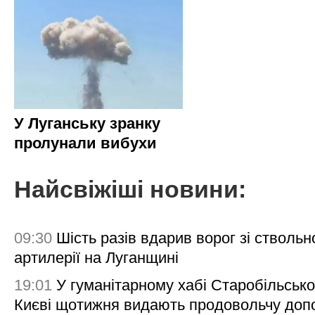
У Луганську зранку
пролунали вибухи
Найсвіжіші новини:
09:30
Шість разів вдарив ворог зі ствольн
артилерії на Луганщині
19:01
У гуманітарному хабі Старобільсько
Києві щотижня видають продовольчу доп