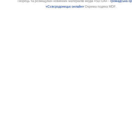
Творець та розміщувач новинних матеріалів медіа «SD.UA» -
громадська ор
«Сєвєродонецьк онлайн»
Окрема подяка MDF.