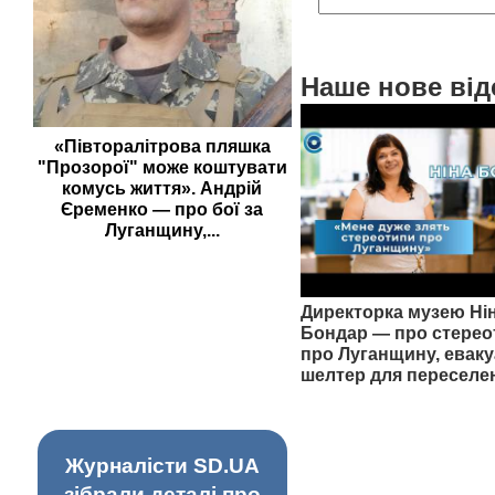
Наше нове від
«Півторалітрова пляшка
"Прозорої" може коштувати
комусь життя». Андрій
Єременко — про бої за
Луганщину,...
Директорка музею Ні
Бондар — про стерео
про Луганщину, еваку
шелтер для переселе
Журналісти SD.UA
зібрали деталі про