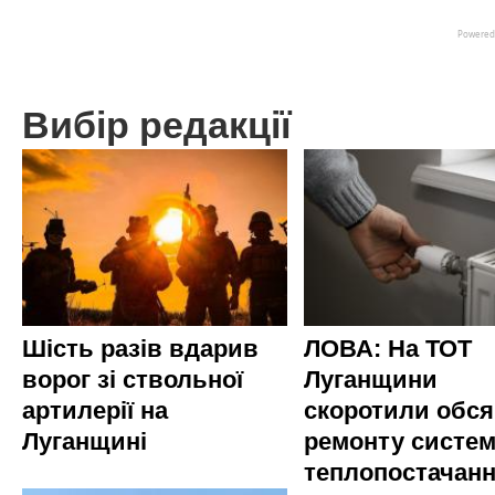
Вибір редакції
Шість разів вдарив
ЛОВА: На ТОТ
ворог зі ствольної
Луганщини
артилерії на
скоротили обся
Луганщині
ремонту систе
теплопостачан