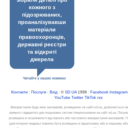
кожного з
підозрюваних,
проаналізувавши
матеріали
правоохоронців,
державні реєстри
та відкриті
джерела
Читайте у наших новинах
Контакти
:
Послуги
:
Вхід
: ©
SD.UA
1998 :
Facebook
Instagram
YouTube
Twitter
TikTok
rss
Використання будь-яких матеріалів, розміщених на сайті sd.ua, дозволяється л
прямого і відкритого для пошукових систем гіперпосилання на сайт sd.ua. Посил
розміщено в незалежності від повного або часткового використання матеріалів. 
(для інтернет-видань) повинно бути розміщено в підзаголовку або в першому абз