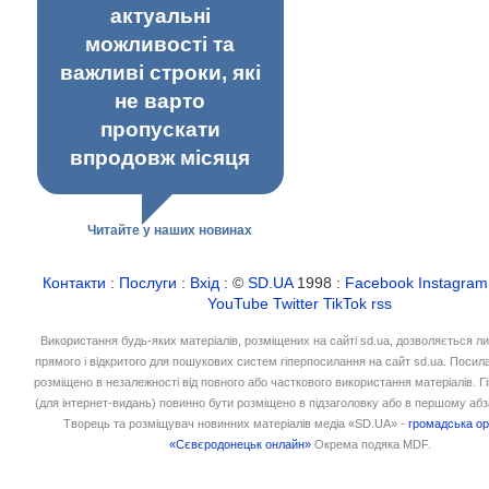
актуальні
можливості та
важливі строки, які
не варто
пропускати
впродовж місяця
Читайте у наших новинах
Контакти
:
Послуги
:
Вхід
: ©
SD.UA
1998 :
Facebook
Instagram
YouTube
Twitter
TikTok
rss
Використання будь-яких матеріалів, розміщених на сайті sd.ua, дозволяється л
прямого і відкритого для пошукових систем гіперпосилання на сайт sd.ua. Посил
розміщено в незалежності від повного або часткового використання матеріалів. 
(для інтернет-видань) повинно бути розміщено в підзаголовку або в першому абз
Творець та розміщувач новинних матеріалів медіа «SD.UA» -
громадська ор
«Сєвєродонецьк онлайн»
Окрема подяка MDF.