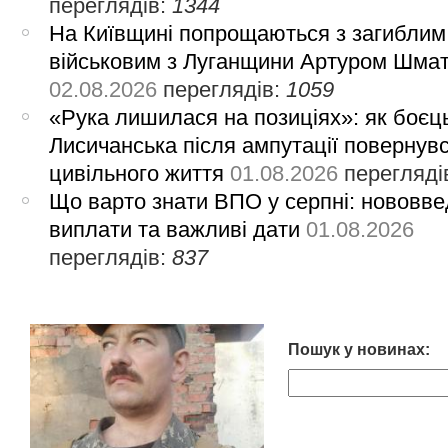
переглядів:
1344
На Київщині попрощаються з загиблим
військовим з Луганщини Артуром Шма
02.08.2026
переглядів:
1059
«Рука лишилася на позиціях»: як боєць
Лисичанська після ампутації повернув
цивільного життя
01.08.2026
перегляді
Що варто знати ВПО у серпні: нововве
виплати та важливі дати
01.08.2026
переглядів:
837
Пошук у новинах: