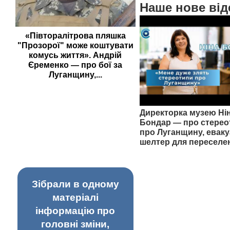
Наше нове від
«Півторалітрова пляшка
"Прозорої" може коштувати
комусь життя». Андрій
Єременко — про бої за
Луганщину,...
Директорка музею Ні
Бондар — про стерео
про Луганщину, еваку
шелтер для переселе
Зібрали в одному
матеріалі
інформацію про
головні зміни,