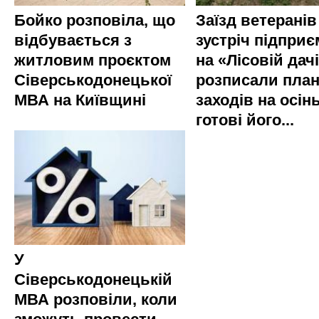
Бойко розповіла, що
Заїзд ветеранів
відбувається з
зустріч підприє
житловим проєктом
на «Лісовій дач
Сіверськодонецької
розписали пла
МВА на Київщині
заходів на осінь
готові його...
У
Сіверськодонецькій
МВА розповіли, коли