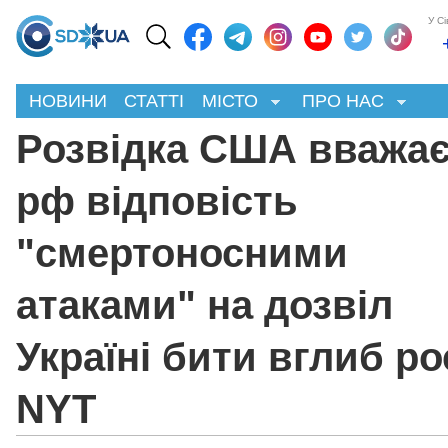
У С
НОВИНИ
СТАТТІ
МІСТО
ПРО НАС
Розвідка США вважає
рф відповість
"смертоносними
атаками" на дозвіл
Україні бити вглиб росі
NYT