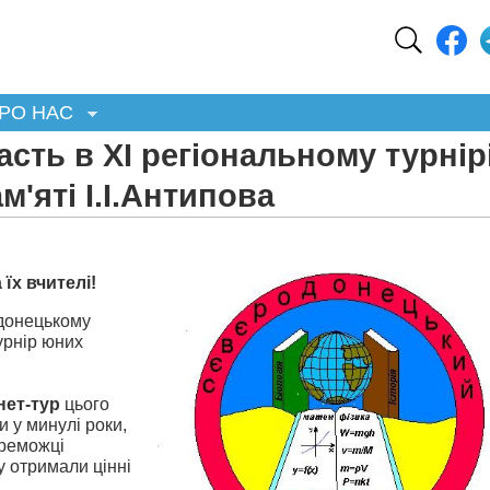
РО НАС
сть в XІ регіональному турнір
'яті І.І.Антипова
їх вчителі!
одонецькому
урнір юних
нет-тур
цього
и у минулі роки,
ереможці
у отримали цінні