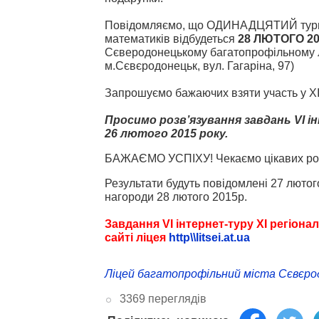
Повідомляємо, що ОДИНАДЦЯТИЙ турн
математиків відбудеться
28 ЛЮТОГО 20
Сєверодонецькому багатопрофільному л
м.Сєвєродонецьк, вул. Гагаріна, 97)
Запрошуємо бажаючих взяти участь у ХІ т
Просимо розв’язування завдань VІ і
26 лютого 2015 року.
БАЖАЄМО УСПІХУ! Чекаємо цікавих роз
Результати будуть повідомлені 27 лютог
нагороди 28 лютого 2015р.
Завдання VІ інтернет-туру XІ регіонал
сайті ліцея
http\\litsei.at.ua
Ліцей багатопрофільний міста Сєвєро
3369 переглядів