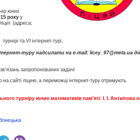
ір юних
15 року
у
іцеї (адреса:
урнірі та VІ інтернет-турі.
нтернет-туру надсилати на e-mail: licey_97@meta.ua д
в’язань запропонованих задач!
о на сайті ліцею, а переможці інтернет-туру отримують
ьного турніру юних математиків пам'яті І. І. Антипова н
донецька