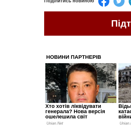
Поділитись новиною
Під