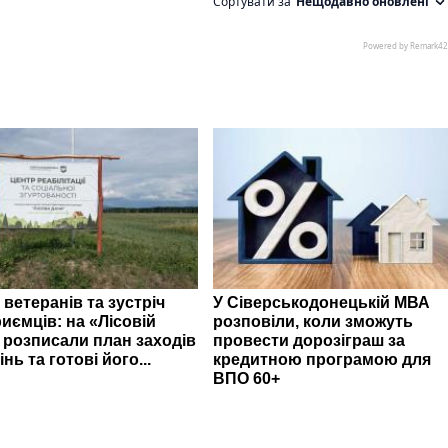
 ветеранів та зустріч
У Сіверськодонецькій МВА
иємців: на «Лісовій
розповіли, коли зможуть
» розписали план заходів
провести дорозіграш за
інь та готові його...
кредитною програмою для
ВПО 60+