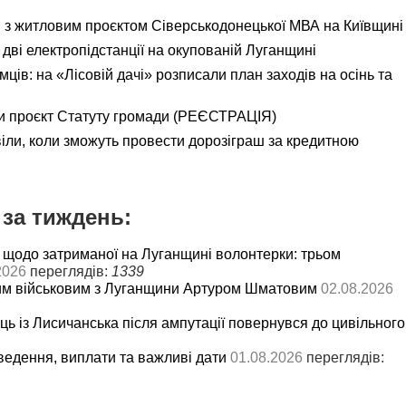
я з житловим проєктом Сіверськодонецької МВА на Київщині
дві електропідстанції на окупованій Луганщині
ємців: на «Лісовій дачі» розписали план заходів на осінь та
и проєкт Статуту громади (РЕЄСТРАЦІЯ)
іли, коли зможуть провести дорозіграш за кредитною
за тиждень:
 щодо затриманої на Луганщині волонтерки: трьом
2026
переглядів:
1339
им військовим з Луганщини Артуром Шматовим
02.08.2026
ць із Лисичанська після ампутації повернувся до цивільного
ведення, виплати та важливі дати
01.08.2026
переглядів: