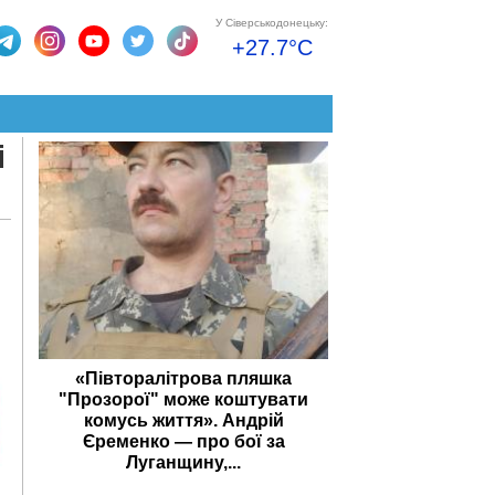
У Сіверськодонецьку:
+27.7°C
і
«Півторалітрова пляшка
"Прозорої" може коштувати
комусь життя». Андрій
Єременко — про бої за
Луганщину,...