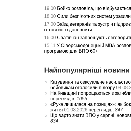
19:00
Бойко розповіла, що відбуваєтьс
18:00
Сили безпілотних систем уразили 
17:00
Заїзд ветеранів та зустріч підпри
готові його доповнити
16:00
Сватівчан запрошують обговорит
15:11
У Сіверськодонецькій МВА розпов
програмою для ВПО 60+
Найпопулярніші новини 
Катування та сексуальне насильство
бойовикам оголосили підозру
04.08.
На Київщині попрощаються з загибл
переглядів:
1055
«Рука лишилася на позиціях»: як боє
життя
01.08.2026
переглядів:
847
Що варто знати ВПО у серпні: новов
834