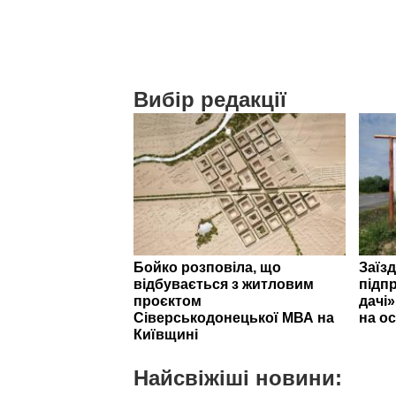
Вибір редакції
Бойко розповіла, що
Заїзд
відбувається з житловим
підпр
проєктом
дачі
Сіверськодонецької МВА на
на ос
Київщині
Найсвіжіші новини: