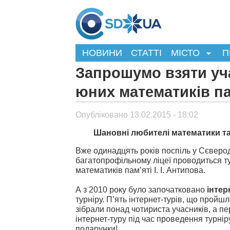
НОВИНИ
СТАТТІ
МІСТО
П
Запрошумо взяти уча
юних математиків пам
Опубліковано 13.02.2015 - 18:02
Шановні любителі математики та 
Вже одинадцять років поспіль у Сєвер
багатопрофільному ліцеї проводиться т
математиків пам’яті І. І. Антипова.
А з 2010 року було започатковано
інтер
турніру. П’ять інтернет-турів, що пройшл
зібрали понад чотириста учасників, а п
інтернет-туру під час проведення турнір
подарунки!