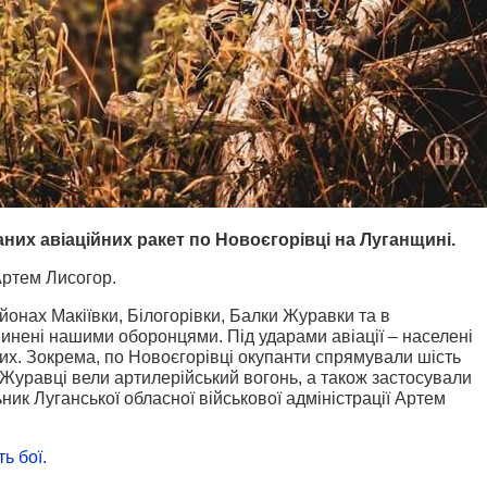
их авіаційних ракет по Новоєгорівці на Луганщині.
Артем Лисогор.
онах Макіївки, Білогорівки, Балки Журавки та в
упинені нашими оборонцями. Під ударами авіації – населені
вих. Зокрема, по Новоєгорівці окупанти спрямували шість
 Журавці вели артилерійський вогонь, а також застосували
ник Луганської обласної військової адміністрації Артем
ь бої.