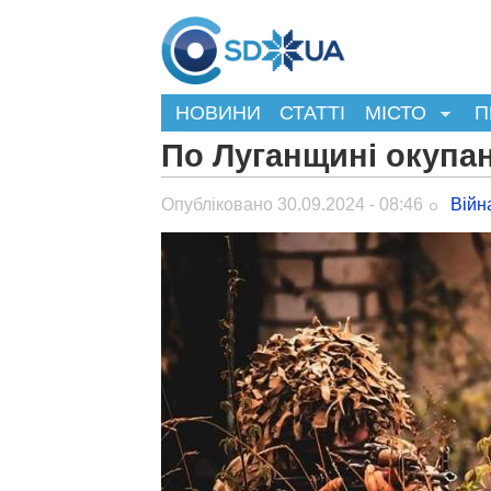
НОВИНИ
СТАТТІ
МІСТО
П
По Луганщині окупа
Опубліковано 30.09.2024 - 08:46
Війн