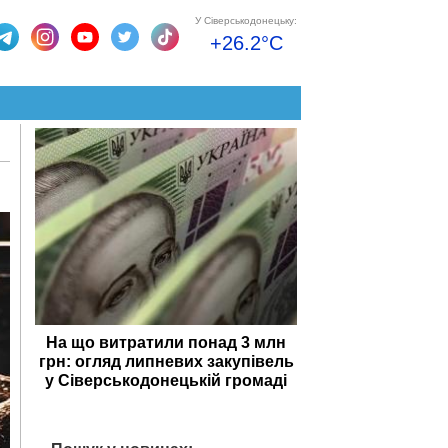
У Сіверськодонецьку:
+26.2°C
На що витратили понад 3 млн
грн: огляд липневих закупівель
у Сіверськодонецькій громаді