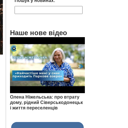
Пошук у новинах:
Наше нове відео
Олена Ніжельська: про втрату
дому, рідний Сіверськодонецьк
і життя переселенців