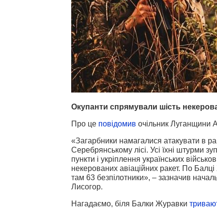
Окупанти спрямували шість некерован
Про це
повідомив
очільник Луганщини 
«Загарбники намагалися атакувати в рай
Серебрянському лісі. Усі їхні штурми з
пункти і укріплення українських військо
некерованих авіаційних ракет. По Балці
там 63 безпілотники», – зазначив началь
Лисогор.
Нагадаємо, біля Балки Журавки
тривают