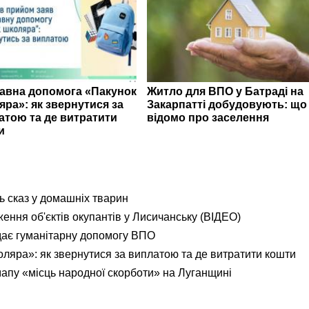
авна допомога «Пакунок
Житло для ВПО у Батраді на
яра»: як звернутися за
Закарпатті добудовують: що
атою та де витратити
відомо про заселення
и
ь сказ у домашніх тварин
ення об'єктів окупантів у Лисичанську (ВІДЕО)
дає гуманітарну допомогу ВПО
яра»: як звернутися за виплатою та де витратити кошти
мапу «місць народної скорботи» на Луганщині