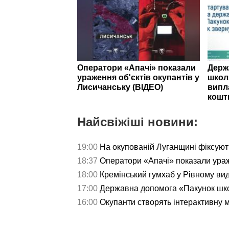
Оператори «Апачі» показали
Держ
ураження об'єктів окупантів у
школ
Лисичанську (ВІДЕО)
випл
кошт
Найсвіжіші новини:
19:00
На окупованій Луганщині фіксуют
18:37
Оператори «Апачі» показали ураж
18:00
Кремінський гумхаб у Рівному ви
17:00
Державна допомога «Пакунок школ
16:00
Окупанти створять інтерактивну 