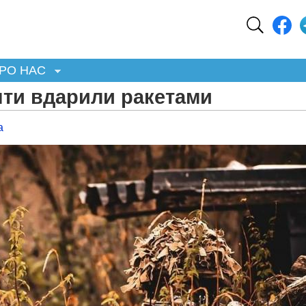
РО НАС
нти вдарили ракетами
а