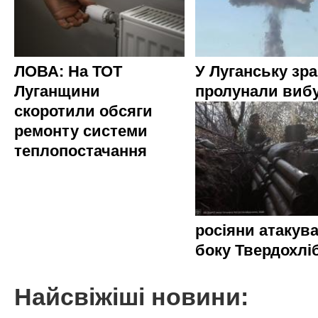
ЛОВА: На ТОТ
У Луганську зр
Луганщини
пролунали виб
скоротили обсяги
ремонту системи
теплопостачання
росіяни атакува
боку Твердохлі
Найсвіжіші новини: