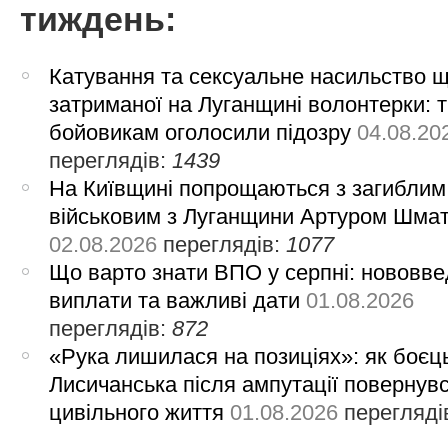
тиждень:
Катування та сексуальне насильство 
затриманої на Луганщині волонтерки: 
бойовикам оголосили підозру
04.08.20
переглядів:
1439
На Київщині попрощаються з загиблим
військовим з Луганщини Артуром Шма
02.08.2026
переглядів:
1077
Що варто знати ВПО у серпні: нововве
виплати та важливі дати
01.08.2026
переглядів:
872
«Рука лишилася на позиціях»: як боєць
Лисичанська після ампутації повернув
цивільного життя
01.08.2026
перегляді