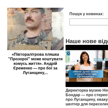
Пошук у новинах:
Наше нове від
«Півторалітрова пляшка
"Прозорої" може коштувати
комусь життя». Андрій
Єременко — про бої за
Луганщину,...
Директорка музею Ні
Бондар — про стерео
про Луганщину, еваку
шелтер для переселе