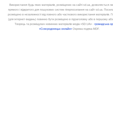
Використання будь-яких матеріалів, розміщених на сайті sd.ua, дозволяється л
прямого і відкритого для пошукових систем гіперпосилання на сайт sd.ua. Посил
розміщено в незалежності від повного або часткового використання матеріалів. 
(для інтернет-видань) повинно бути розміщено в підзаголовку або в першому абз
Творець та розміщувач новинних матеріалів медіа «SD.UA» -
громадська ор
«Сєвєродонецьк онлайн»
Окрема подяка MDF.