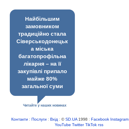
Найбільшим
замовником
традиційно стала
Сіверськодонецьк
а міська
багатопрофільна
лікарня – на її
закупівлі припало
майже 80%
загальної суми
Читайте у наших новинах
Контакти
:
Послуги
:
Вхід
: ©
SD.UA
1998 :
Facebook
Instagram
YouTube
Twitter
TikTok
rss