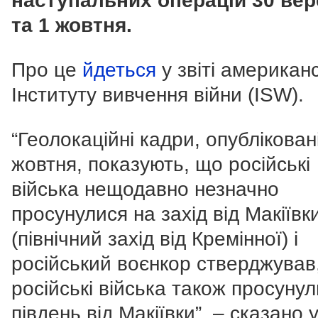
наступальних операцій 30 ве
та 1 жовтня.
Про це
йдеться
у звіті американ
Інституту вивчення війни (ISW).
“Геолокаційні кадри, опублікован
жовтня, показують, що російські
війська нещодавно незначно
просунулися на захід від Макіївк
(північний захід від Кремінної) і
російський воєнкор стверджував
російські війська також просунул
південь від Макіївки”, – сказано 