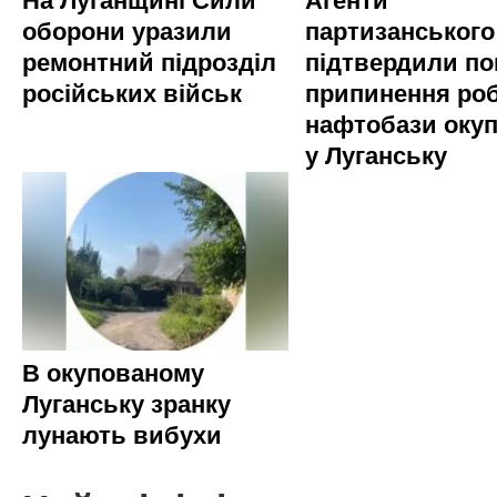
На Луганщині Сили
Агенти
оборони уразили
партизанського
ремонтний підрозділ
підтвердили по
російських військ
припинення ро
нафтобази окуп
у Луганську
В окупованому
Луганську зранку
лунають вибухи