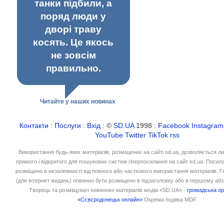
танки підбили, а
поряд люди у
дворі траву
косять. Це якось
не зовсім
правильно.
Читайте у наших новинах
Контакти
:
Послуги
:
Вхід
: ©
SD.UA
1998 :
Facebook
Instagram
YouTube
Twitter
TikTok
rss
Використання будь-яких матеріалів, розміщених на сайті sd.ua, дозволяється л
прямого і відкритого для пошукових систем гіперпосилання на сайт sd.ua. Посил
розміщено в незалежності від повного або часткового використання матеріалів. 
(для інтернет-видань) повинно бути розміщено в підзаголовку або в першому абз
Творець та розміщувач новинних матеріалів медіа «SD.UA» -
громадська ор
«Сєвєродонецьк онлайн»
Окрема подяка MDF.