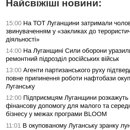
Найсвіжіші новини:
15:00
На ТОТ Луганщини затримали чолов
звинуваченням у «закликах до терористи
діяльності»
14:00
На Луганщині Сили оборони уразил
ремонтний підрозділ російських військ
13:00
Агенти партизанського руху підтве
повне припинення роботи нафтобази окуп
Луганську
12:00
Підприємцям Луганщини розкажуть
фінансову допомогу для малого та серед
бізнесу у межах програми BLOOM
11:01
В окупованому Луганську зранку лу