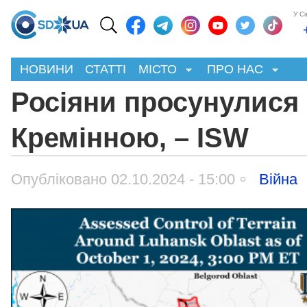
У С
НОВИНИ
СТАТТІ
МІСТО
ПРО НАС
Росіяни просунулися 
Кремінною, – ISW
Опубліковано 02.10.2024 - 15:00
Війна