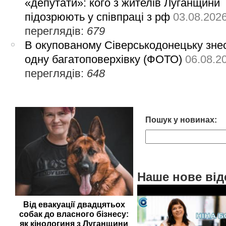
«депутати»: кого з жителів Луганщини
підозрюють у співпраці з рф
03.08.202
переглядів:
679
В окупованому Сіверськодонецьку зне
одну багатоповерхівку (ФОТО)
06.08.2
переглядів:
648
Пошук у новинах:
Наше нове від
Від евакуації двадцятьох
собак до власного бізнесу:
як кінологиня з Луганщини