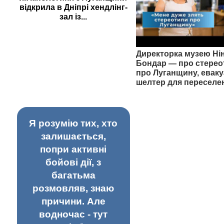
відкрила в Дніпрі хендлінг-
зал із...
Директорка музею Ні
Бондар — про стерео
про Луганщину, еваку
шелтер для переселе
Я розумію тих, хто
залишається,
попри активні
бойові дії, з
багатьма
розмовляв, знаю
причини. Але
водночас - тут