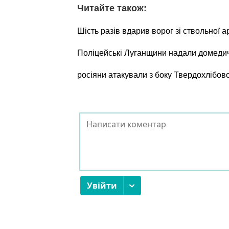
Читайте також:
Шість разів вдарив ворог зі ствольної а
Поліцейські Луганщини надали домеди
росіяни атакували з боку Твердохлібов