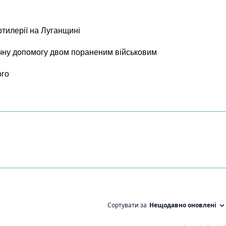
ртилерії на Луганщині
чну допомогу двом пораненим військовим
ого