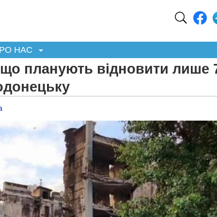
РО НАС
 що планують відновити лише 
кодонецьку
а