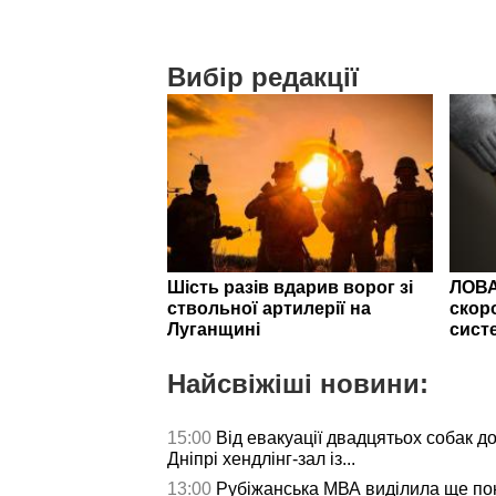
Вибір редакції
Шість разів вдарив ворог зі
ЛОВА
ствольної артилерії на
скор
Луганщині
сист
Найсвіжіші новини:
15:00
Від евакуації двадцятьох собак до
Дніпрі хендлінг-зал із...
13:00
Рубіжанська МВА виділила ще пон