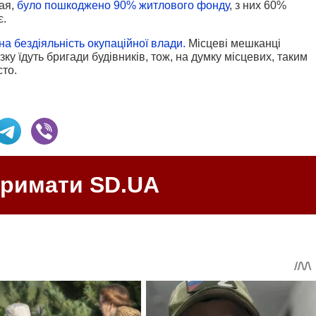
ая,
було пошкоджено 90% житлового фонду
, з них 60%
є.
на бездіяльність окупаційної влади.
Місцеві мешканці
язку їдуть бригади будівників, тож, на думку місцевих, таким
сто.
тримати SD.UA