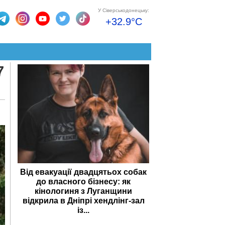
У Сіверськодонецьку:
+32.9°C
7
Від евакуації двадцятьох собак
до власного бізнесу: як
кінологиня з Луганщини
відкрила в Дніпрі хендлінг-зал
із...