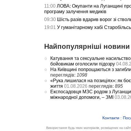
11:00
ЛОВА: Окупанти на Луганщині пр
програму залучення медиків
09:30
Шість разів вдарив ворог зі ствол
19:01
У гуманітарному хабі Старобільс
Найпопулярніші новини 
Катування та сексуальне насильство
бойовикам оголосили підозру
04.08.
На Київщині попрощаються з загибл
переглядів:
1098
«Рука лишилася на позиціях»: як боє
життя
01.08.2026
переглядів:
895
Експосадовця МЗС родом з Луганщин
міжнародної допомоги, – ЗМІ
03.08.2
Контакти
:
Пос
Використання будь-яких матеріалів, розміщених на сайт