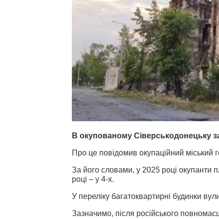
В окупованому Сіверськодонецьку за
Про це повідомив окупаційний міський 
За його словами, у 2025 році окупанти 
році – у 4-х.
У переліку багатоквартирні будинки вули
Зазначимо, після російського повномас