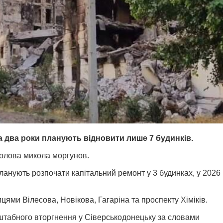
 два роки планують відновити лише 7 будинків.
голова микола моргунов.
планують розпочати капітальний ремонт у 3 будинках, у 2026
цями Вілесова, Новікова, Гагаріна та проспекту Хіміків.
штабного вторгнення у Сіверськодонецьку за словами