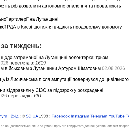
осять рф дозволити автономне опалення та провалюють
ьної артилерії на Луганщині
ької РДА в Києві щотижня видають продовольчу допомогу
за тиждень:
 щодо затриманої на Луганщині волонтерки: трьом
2026
переглядів:
1619
им військовим з Луганщини Артуром Шматовим
02.08.2026
ць із Лисичанська після ампутації повернувся до цивільного
и відправили у СІЗО за підозрою у розкраданні
026
переглядів:
661
луги
:
Вхід
: ©
SD.UA
1998 :
Facebook
Instagram
Telegram
YouTube
T
і sd.ua, дозволяється лише за умови прямого і відкритого для пошукових систем гіперп