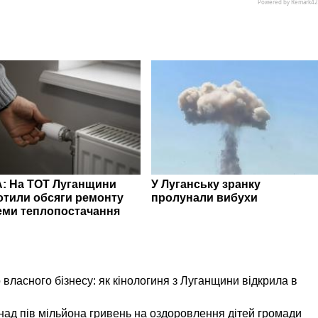
: На ТОТ Луганщини
У Луганську зранку
отили обсяги ремонту
пролунали вибухи
еми теплопостачання
 власного бізнесу: як кінологиня з Луганщини відкрила в
ад пів мільйона гривень на оздоровлення дітей громади