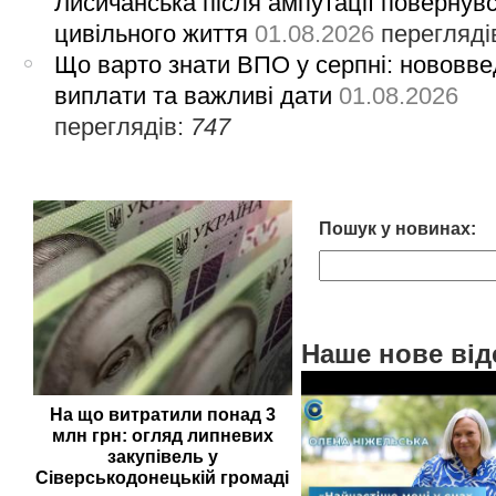
Лисичанська після ампутації повернув
цивільного життя
01.08.2026
перегляді
Що варто знати ВПО у серпні: нововве
виплати та важливі дати
01.08.2026
переглядів:
747
Пошук у новинах:
Наше нове від
На що витратили понад 3
млн грн: огляд липневих
закупівель у
Сіверськодонецькій громаді