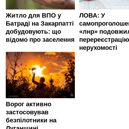
Житло для ВПО у
ЛОВА: У
Батраді на Закарпатті
самопроголоше
добудовують: що
«лнр» подовжи
відомо про заселення
перереєстраці
нерухомості
Ворог активно
застосовував
безпілотники на
Луганщині