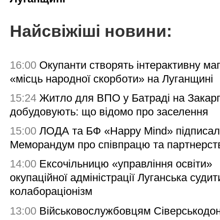
Найсвіжіші новини:
16:00
Окупанти створять інтерактивну ма
«місць народної скорботи» на Луганщині
15:24
Житло для ВПО у Батраді на Закарп
добудовують: що відомо про заселення
15:00
ЛОДА та БФ «Happy Mind» підписа
Меморандум про співпрацю та партнерст
14:00
Ексочільницю «управління освіти»
окупаційної адміністрації Луганська судит
колабораціонізм
13:00
Військовослужбовцям Сіверськодон