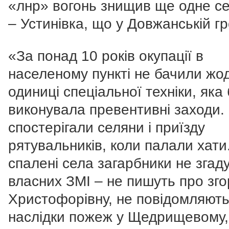
«лнр» вогонь знищив ще одне с
– Устинівка, що у Довжанській гр
«За понад 10 років окупації в
населеному пункті не бачили жо
одиниці спеціальної техніки, яка 
виконувала превентивні заходи.
спостерігали селяни і приїзду
рятувальників, коли палали хати
спалені села загарбники не згад
власних ЗМІ – не пишуть про зго
Христофорівну, не повідомляють
наслідки пожеж у Щедрищевому,