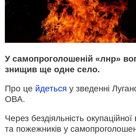
У самопроголошеній «лнр» во
знищив ще одне село.
Про це
йдеться
у зведенні Луган
ОВА.
Через бездіяльність окупаційної
та пожежників у самопроголошен