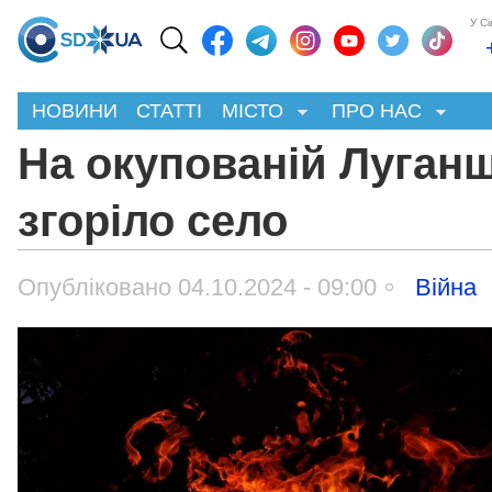
У С
НОВИНИ
СТАТТІ
МІСТО
ПРО НАС
На окупованій Луган
згоріло село
Опубліковано 04.10.2024 - 09:00
Війна