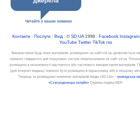
джерела
Читайте у наших новинах
Контакти
:
Послуги
:
Вхід
: ©
SD.UA
1998 :
Facebook
Instagram
YouTube
Twitter
TikTok
rss
Використання будь-яких матеріалів, розміщених на сайті sd.ua, дозволяється л
прямого і відкритого для пошукових систем гіперпосилання на сайт sd.ua. Посил
розміщено в незалежності від повного або часткового використання матеріалів. 
(для інтернет-видань) повинно бути розміщено в підзаголовку або в першому абз
Творець та розміщувач новинних матеріалів медіа «SD.UA» -
громадська ор
«Сєвєродонецьк онлайн»
Окрема подяка MDF.