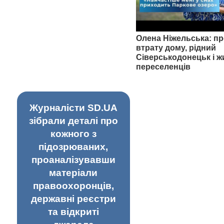
Олена Ніжельська: пр
втрату дому, рідний
Сіверськодонецьк і ж
переселенців
Журналісти SD.UA
зібрали деталі про
кожного з
підозрюваних,
проаналізувавши
матеріали
правоохоронців,
державні реєстри
та відкриті