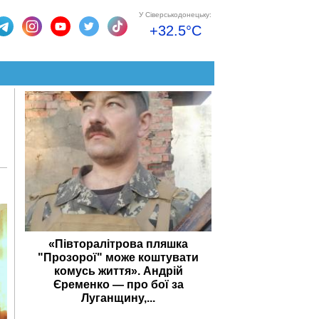
У Сіверськодонецьку:
+32.5°C
«Півторалітрова пляшка
"Прозорої" може коштувати
комусь життя». Андрій
Єременко — про бої за
Луганщину,...