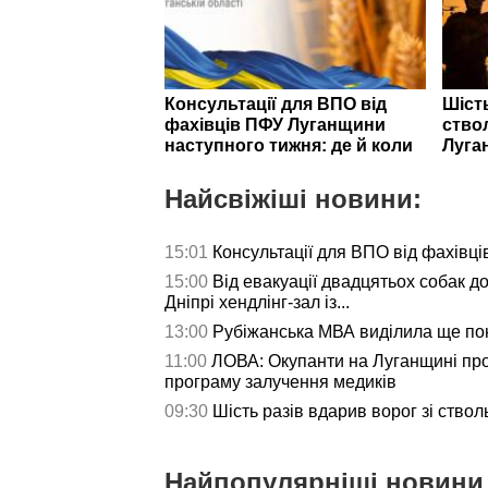
Консультації для ВПО від
Шість
фахівців ПФУ Луганщини
ствол
наступного тижня: де й коли
Луга
Найсвіжіші новини:
15:01
Консультації для ВПО від фахівц
15:00
Від евакуації двадцятьох собак до
Дніпрі хендлінг-зал із...
13:00
Рубіжанська МВА виділила ще пон
11:00
ЛОВА: Окупанти на Луганщині пр
програму залучення медиків
09:30
Шість разів вдарив ворог зі ствол
Найпопулярніші новини 