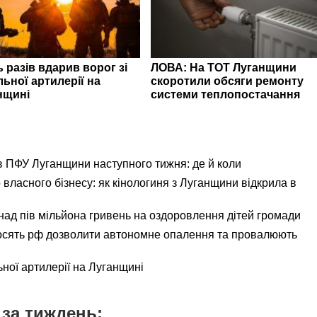
 разів вдарив ворог зі
ЛОВА: На ТОТ Луганщини
ьної артилерії на
скоротили обсяги ремонту
нщині
системи теплопостачання
ів ПФУ Луганщини наступного тижня: де й коли
 власного бізнесу: як кінологиня з Луганщини відкрила в
ад пів мільйона гривень на оздоровлення дітей громади
осять рф дозволити автономне опалення та провалюють
ьної артилерії на Луганщині
за тиждень: