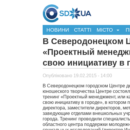
НОВИНИ
СТАТТІ
МІСТО
П
В Северодонецком 
«Проектный менеджм
свою инициативу в 
Опубліковано 19.02.2015 - 14:00
В Северодонецком городском Центре де
юношеского творчества Центре состоя
тренинг «Проектный менеджмент, или к
свою инициативу в городе», в котором 
директора, заместители директоров, ме
заведующие отделами внешкольных уч
города. Тренинг проводили специалист
областного центра поддержки молодеж
социальных исследований (директор Ин