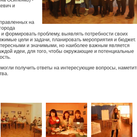
евич и
аправленных на
города
 и формировать проблему, выявлять потребности своих
ижимые цели и задачи, планировать мероприятия и бюджет.
нтересными и значимыми, но наиболее важным является
ждой идеи, для того, чтобы окружающие и потенциальные
ость.
могли получить ответы на интересующие вопросы, наметит
тва.