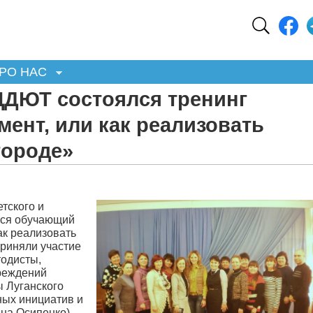
РО НАС
ЦДЮТ состоялся тренинг
ент, или как реализовать
городе»
тского и
лся обучающий
ак реализовать
приняли участие
тодисты,
реждений
ы Луганского
ных инициатив и
на Осипенко) -