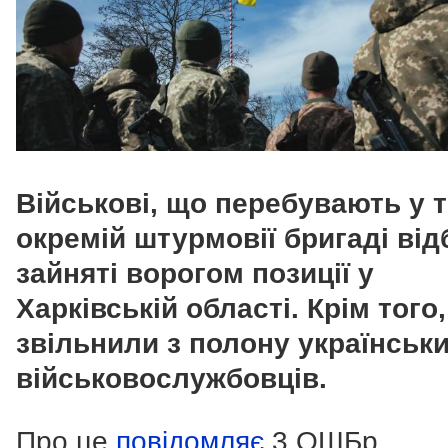
Військові, що перебувають у т
окремій штурмовії бригаді ві
зайняті ворогом позиції у
Харківській області. Крім того
звільнили з полону українськ
військовослужбовців.
Про це
повідомляє
3 ОШБр.