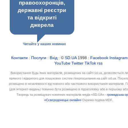
правоохоронців,
державні реєстри
та відкриті
джерела
Читайте у наших новинах
Контакти
:
Послуги
:
Вхід
: ©
SD.UA
1998 :
Facebook
Instagram
YouTube
Twitter
TikTok
rss
Використання будь-яких матеріалів, розміщених на сайті sd.ua, дозволяється л
прямого і відкритого для пошукових систем гіперпосилання на сайт sd.ua. Посил
розміщено в незалежності від повного або часткового використання матеріалів. 
(для інтернет-видань) повинно бути розміщено в підзаголовку або в першому абз
Творець та розміщувач новинних матеріалів медіа «SD.UA» -
громадська ор
«Сєвєродонецьк онлайн»
Окрема подяка MDF.