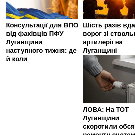
Консультації для ВПО
Шість разів вд
від фахівців ПФУ
ворог зі стволь
Луганщини
артилерії на
наступного тижня: де
Луганщині
й коли
ЛОВА: На ТОТ
Луганщини
скоротили обся
ремонту систе