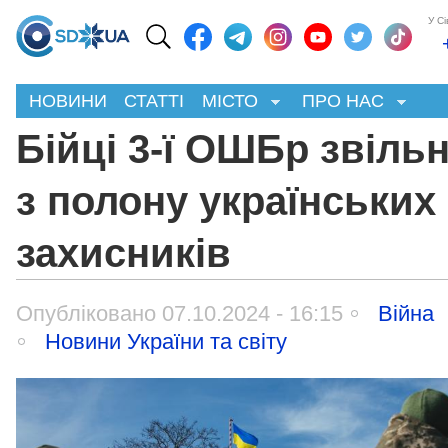
У С
НОВИНИ
СТАТТІ
МІСТО
ПРО НАС
Бійці 3-ї ОШБр звіль
з полону українських
захисників
Опубліковано 07.10.2024 - 16:15
Війна
Новини України та світу