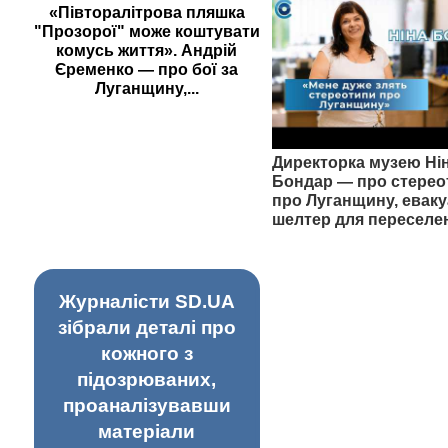
«Півторалітрова пляшка
"Прозорої" може коштувати
комусь життя». Андрій
Єременко — про бої за
Луганщину,...
Директорка музею Ні
Бондар — про стерео
про Луганщину, еваку
шелтер для переселе
Журналісти SD.UA
зібрали деталі про
кожного з
підозрюваних,
проаналізувавши
матеріали