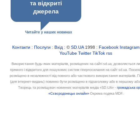
та відкриті
джерела
Читайте у наших новинах
Контакти
:
Послуги
:
Вхід
: ©
SD.UA
1998 :
Facebook
Instagram
YouTube
Twitter
TikTok
rss
Використання будь-яких матеріалів, розміщених на сайті sd.ua, дозволяється л
прямого і відкритого для пошукових систем гіперпосилання на сайт sd.ua. Посил
розміщено в незалежності від повного або часткового використання матеріалів. 
(для інтернет-видань) повинно бути розміщено в підзаголовку або в першому абз
Творець та розміщувач новинних матеріалів медіа «SD.UA» -
громадська ор
«Сєвєродонецьк онлайн»
Окрема подяка MDF.