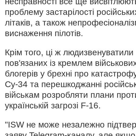
несправності все ще висвітлюют
проблему застарілості російськи
літаків, а також непрофесіоналіз
виснаження пілотів.
Крім того, ці ж людизвенуватили
пов'язаних із кремлем військови
блогерів у брехні про катастроф
Су-34 та перешкоджанні російсь
військам розробляти плани проти
українській загрозі F-16.
"ISW не може незалежно підтве
заяву Telegram-каналу, але якщо