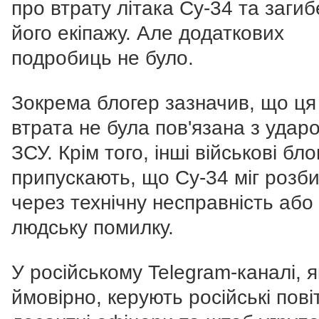
про втрату літака Су-34 та заги
його екіпажу. Але додаткових
подробиць не було.
Зокрема блогер зазначив, що ця
втрата не була пов'язана з удар
ЗСУ. Крім того, інші військові бл
припускають, що Су-34 міг розб
через технічну несправність або
людську помилку.
У російському Telegram-каналі, я
ймовірно, керують російські пові