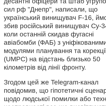
десантні офіцери та штаб угруп
сил рф "Днепр", написали, що
український винищувач F-16, ймо
збив російський винищувач Су-3
коли останній скидав фугасні
авіабомби (ФАБ) з уніфікованим
модулями планування та корекці
(UMPC) на відстань близько 50
кілометрів від лінії фронту.
Згодом цей же Telegram-канал
повідомив, що гіпотетичні сценар
щодо людської помилки або техн