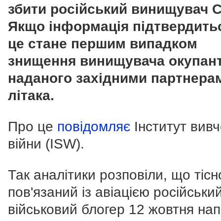
збити російський винищувач С
Якщо інформація підтвердитьс
це стане першим випадком
знищення винищувача окупант
наданого західними партнера
літака.
Про це
повідомляє
Інститут вив
війни (ISW).
Так аналітики розповіли, що тісн
пов'язаний із авіацією російськи
військовий блогер 12 жовтня на