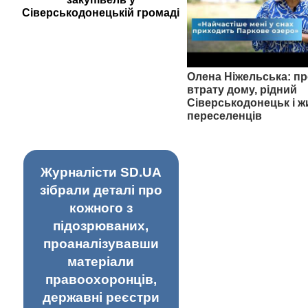
Сіверськодонецькій громаді
Олена Ніжельська: пр
втрату дому, рідний
Сіверськодонецьк і ж
переселенців
Журналісти SD.UA
зібрали деталі про
кожного з
підозрюваних,
проаналізувавши
матеріали
правоохоронців,
державні реєстри